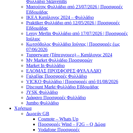
Φυλλάδιο Sklavenitis
Μασούτης Φυλλάδιο από 23/07/2026 | Προσφορές
Εβδομάδας
ΙΚΕΑ Κατάλογος 2024 – Φυλλάδιο
Praktiker Φυλλάδιο από 12/05/2026 | Προσφορές
Εβδομάδας
Leroy Merlin Φυλλάδιο από 17/07/2026 | Προσφορές
Ιούλιος
Κωτσόβολος Φυλλάδιο Ιούνιος | Προσφορές έως
07/06/2026
Tupperware (Τάπεργουερ) – Κατάλογος 2024
My Market Φυλλάδιο Προσφορών
Market In Φυλλάδιο
ΕΛΟΜΑΣ ΠΡΟΣΦΟΡΕΣ ΦΥΛΛΑΔΙΟ
Γαλαξίας Προσφορές Φυλλάδιο
VICKO Φυλλάδιο | Προσφορές από 01/08/2026
Discount Markt Φυλλάδιο Εβδομάδας
JYSK Φυλλάδιο
Διάφανο Προσφορές Φυλλάδιο
Jumbo Φυλλάδιο
Χρήσιμα
Δωρεάν GB
Cosmote – Whats Up
Προσφορές Wind – F2G – Q Δώρα
Vodafone Προσφορές