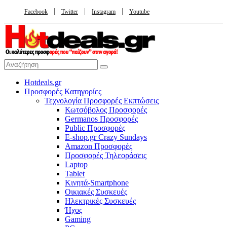
Facebook
Twitter
Instagram
Youtube
Hotdeals.gr
Προσφορές Κατηγορίες
Τεχνολογία Προσφορές Εκπτώσεις
Κωτσόβολος Προσφορές
Germanos Προσφορές
Public Προσφορές
E-shop.gr Crazy Sundays
Amazon Προσφορές
Προσφορές Τηλεοράσεις
Laptop
Tablet
Κινητά-Smartphone
Οικιακές Συσκευές
Hλεκτρικές Συσκευές
Ήχος
Gaming