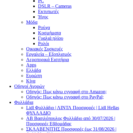
PC
DSLR – Cameras
Εκτυπωτές
Ήχος
Μόδα
Ρούχα
Κοσμήματα
Γυαλιά ηλίου
Ρολόι
Οικιακές Συσκευές
Εργαλεία – Εξοπλισμός
Αεροπορικά Εισιτήρια
Apps
Ελλάδα
Ευρώπη
Κίνα
Οδηγοί Αγορών
Οδηγός: Πως κάνω εγγραφή στο Amazon;
Οδηγός: Πως κάνω εγγραφή στο PayPal;
Φυλλάδια
Lidl Φυλλάδιο | ΛΙΝΤΛ Προσφορές | Lidl Hellas
ΦΥΛΛΑΔΙΟ
AB Βασιλόπουλος Φυλλάδιο από 30/07/2026 |
Προσφορές Εβδομάδας
ΣΚΛΑΒΕΝΙΤΗΣ Προσφορές έως 31/08/2026 |