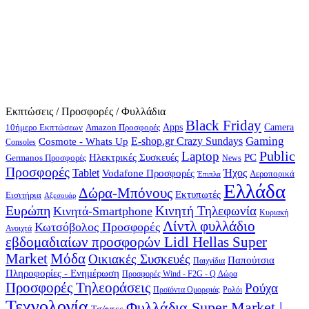
Εκπτώσεις / Προσφορές / Φυλλάδια
Black Friday
10ήμερο Εκπτώσεων
Apps
Camera
Amazon Προσφορές
Gaming
E-shop.gr Crazy Sundays
Cosmote - Whats Up
Consoles
Public
Laptop
Hλεκτρικές Συσκευές
PC
Germanos Προσφορές
News
Προσφορές
Ήχος
Tablet
Vodafone Προσφορές
Αεροπορικά
Έπιπλα
Ελλάδα
Δώρα-Μπόνους
Εκτυπωτές
Εισιτήρια
Αξεσουάρ
Ευρώπη
Κινητή Τηλεφωνία
Κινητά-Smartphone
Κυριακή
Λίντλ φυλλάδιο
Κωτσόβολος Προσφορές
Ανοιχτά
εβδομαδιαίων προσφορών Lidl Hellas Super
Μόδα
Market
Οικιακές Συσκευές
Παπούτσια
Παιχνίδια
Πληροφορίες - Ενημέρωση
Προσφορές Wind - F2G - Q Δώρα
Προσφορές Τηλεοράσεις
Ρούχα
Προϊόντα Ομορφιάς
Ρολόι
Τεχνολογία
Φυλλάδια Super Market |