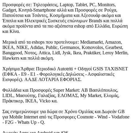
Προσφορές σε: Τηλεοράσεις, Laptop, Tablet, PC, Monitors,
Gadget, Κινητά-Smartphone αλλά και Προσφορές σε Ρούχα,
Παπούτσια και Τσάντες, Κοσμήματα και Αξεσουάρ ακόμα και
Έπιπλα και Ηλεκτρικές Συσκευές επώνυμων Brands και πολλά
ακόμα προϊόντα από τα πιο αξιόπιστα eshop από Ελλάδα, Ευρώπη
και Κίνα.
Μερικά από τα eshops που προτείνουμε: Mediamarkt, Amazon,
IKEA, NIKE, Adidas, Public, Germanos, Kotsovolos, Gearbest,
Banggood, Νοτος, Attica, Lidl, Jysk, Ikea, Praktiker, Leroy Merlin,
Hawkers και πολλά ακόμη.
Χρήσιμα Άρθρα: Περιοδικό Autotriti + Οδηγοί GSIS TAXISNET
(ΕΦΚΑ - Ε9 - Ε1 - Φορολογικές Δηλώσεις - Ασφαλιστικές
Εισφορές). ΑΑΔΕ ΛΟΤΑΡΙΑ ΕΦΟΡΙΑΣ.
Φυλλάδια και Προσφορές Super Market: ΑΒ Βασιλόπουλος,
LIDL, Μασούτης, Γαλαξίας, ΕΛΟΜΑΣ, My Market, Ελομάς,
Πράκτικερ, ΙΚΕΑ, Vicko κα.
Σας ενημερώνουμε για δώρα σε Χρόνο Ομιλίας και Δωρεάν GB
για Mobile Internet από τις Προσφορες Cosmote - Wind - Vodafone
- F2G - Whats Up - Q.
Δωρεάν Apps για Android και iOS.