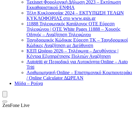
Taxisnet Φορολογική Δήλωση 2023 – Εκτύπωση
Εκκαθαριστικού EΝΦΙΑ
Τέλη Kυκλοφορίας 2024 – ΕΚΤΥΠΩΣΗ ΤΕΛΩΝ
ΚΥΚΛΟΦΟΡΙΑΣ στο www.gsis.gr
11888 Τηλεφωνικός Κατάλογος ΟΤΕ Εύρεση
Τηλεφώνου | OTE White Pages 11888 – Χρυσός
Οδηγός – Αναζήτηση Τηλεφώνου
Ταχυδρομικός Κώδικας Εύρεση ΤΚ – Ταχυδρομικοί
Κώδικες Αναζήτηση με Διεύθυνση
ΚΕΠ Ωράριο 2026 – Τηλέφωνα – Διευθύνσεις |
Κέντρα Εξυπηρέτησης Πολιτών Αναζήτηση
Autotriti gr Περιοδικό για Αυτοκίνητα Online – Auto
Triti
Αριθμομηχανή Online – Επιστημονικό Κομπιουτεράκι
/ Online Calculator ΔΩΡΕΑΝ
Μόδα – Ρούχα
ZenFone Live