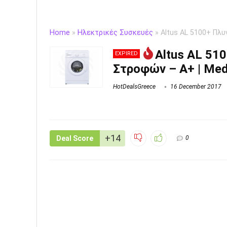
Home
»
Hλεκτρικές Συσκευές
»
Altus AL 5100+ Πλυ
Altus AL 51
EXPIRED
Στροφών – A+ | Med
HotDealsGreece
16 December 2017
+14
Deal Score
0