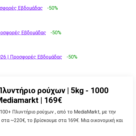
ροσφορές Εβδομάδας
-50%
Προσφορές Εβδομάδας
-50%
026 | Προσφορές Εβδομάδας
-50%
Πλυντήριο ρούχων | 5kg - 1000
Μediamarkt | 169€
100+ Πλυντήριο ρούχων , από το MediaMarkt, με την
 στα ~220€, το βρίσκουμε στα 169€. Μια οικονομική και