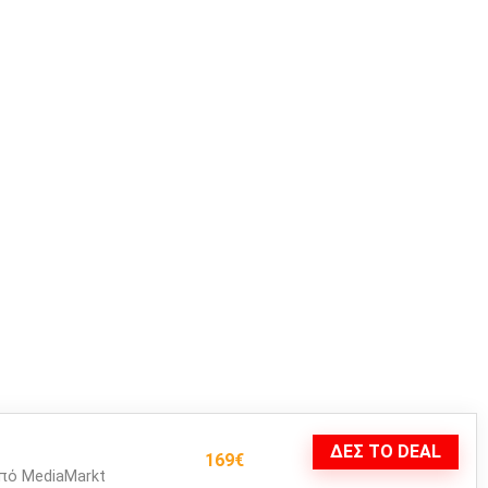
ΔΕΣ ΤΟ DEAL
169€
πό MediaMarkt