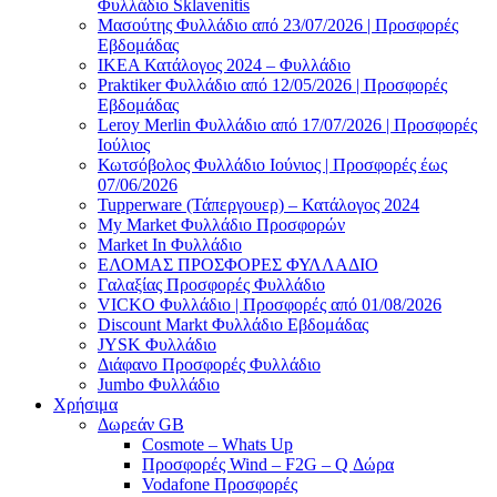
Φυλλάδιο Sklavenitis
Μασούτης Φυλλάδιο από 23/07/2026 | Προσφορές
Εβδομάδας
ΙΚΕΑ Κατάλογος 2024 – Φυλλάδιο
Praktiker Φυλλάδιο από 12/05/2026 | Προσφορές
Εβδομάδας
Leroy Merlin Φυλλάδιο από 17/07/2026 | Προσφορές
Ιούλιος
Κωτσόβολος Φυλλάδιο Ιούνιος | Προσφορές έως
07/06/2026
Tupperware (Τάπεργουερ) – Κατάλογος 2024
My Market Φυλλάδιο Προσφορών
Market In Φυλλάδιο
ΕΛΟΜΑΣ ΠΡΟΣΦΟΡΕΣ ΦΥΛΛΑΔΙΟ
Γαλαξίας Προσφορές Φυλλάδιο
VICKO Φυλλάδιο | Προσφορές από 01/08/2026
Discount Markt Φυλλάδιο Εβδομάδας
JYSK Φυλλάδιο
Διάφανο Προσφορές Φυλλάδιο
Jumbo Φυλλάδιο
Χρήσιμα
Δωρεάν GB
Cosmote – Whats Up
Προσφορές Wind – F2G – Q Δώρα
Vodafone Προσφορές