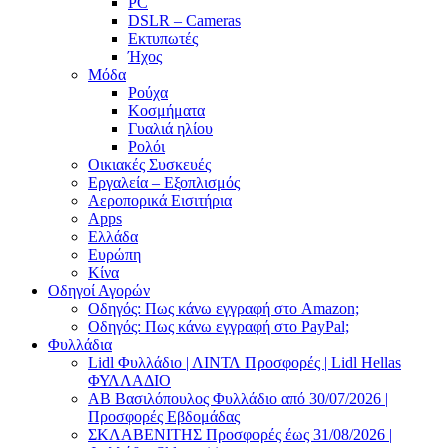
PC
DSLR – Cameras
Εκτυπωτές
Ήχος
Μόδα
Ρούχα
Κοσμήματα
Γυαλιά ηλίου
Ρολόι
Οικιακές Συσκευές
Εργαλεία – Εξοπλισμός
Αεροπορικά Εισιτήρια
Apps
Ελλάδα
Ευρώπη
Κίνα
Οδηγοί Αγορών
Οδηγός: Πως κάνω εγγραφή στο Amazon;
Οδηγός: Πως κάνω εγγραφή στο PayPal;
Φυλλάδια
Lidl Φυλλάδιο | ΛΙΝΤΛ Προσφορές | Lidl Hellas
ΦΥΛΛΑΔΙΟ
AB Βασιλόπουλος Φυλλάδιο από 30/07/2026 |
Προσφορές Εβδομάδας
ΣΚΛΑΒΕΝΙΤΗΣ Προσφορές έως 31/08/2026 |