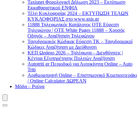
Taxisnet Φορολογική Δήλωση 2023 – Εκτύπωση
Εκκαθαριστικού EΝΦΙΑ
Τέλη Kυκλοφορίας 2024 – ΕΚΤΥΠΩΣΗ ΤΕΛΩΝ
ΚΥΚΛΟΦΟΡΙΑΣ στο www.gsis.gr
11888 Τηλεφωνικός Κατάλογος ΟΤΕ Εύρεση
Τηλεφώνου | OTE White Pages 11888 – Χρυσός
Οδηγός – Αναζήτηση Τηλεφώνου
Ταχυδρομικός Κώδικας Εύρεση ΤΚ – Ταχυδρομικοί
Κώδικες Αναζήτηση με Διεύθυνση
ΚΕΠ Ωράριο 2026 – Τηλέφωνα – Διευθύνσεις |
Κέντρα Εξυπηρέτησης Πολιτών Αναζήτηση
Autotriti gr Περιοδικό για Αυτοκίνητα Online – Auto
Triti
Αριθμομηχανή Online – Επιστημονικό Κομπιουτεράκι
/ Online Calculator ΔΩΡΕΑΝ
Μόδα – Ρούχα