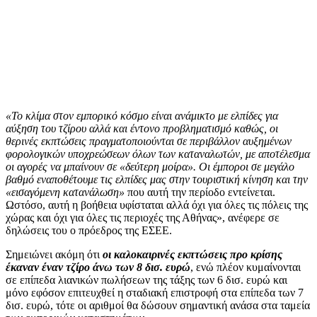
«Το κλίμα στον εμπορικό κόσμο είναι ανάμικτο με ελπίδες για
αύξηση του τζίρου αλλά και έντονο προβληματισμό καθώς, οι
θερινές εκπτώσεις πραγματοποιούνται σε περιβάλλον αυξημένων
φορολογικών υποχρεώσεων όλων των καταναλωτών, με αποτέλεσμα
οι αγορές να μπαίνουν σε «δεύτερη μοίρα». Οι έμποροι σε μεγάλο
βαθμό εναποθέτουμε τις ελπίδες μας στην τουριστική κίνηση και την
«εισαγόμενη κατανάλωση»
που αυτή την περίοδο εντείνεται.
Ωστόσο, αυτή η βοήθεια υφίσταται αλλά όχι για όλες τις πόλεις της
χώρας και όχι για όλες τις περιοχές της Αθήνας», ανέφερε σε
δηλώσεις του ο πρόεδρος της ΕΣΕΕ.
Σημειώνει ακόμη ότι
οι καλοκαιρινές εκπτώσεις προ κρίσης
έκαναν έναν τζίρο άνω των 8 δισ. ευρώ
, ενώ πλέον κυμαίνονται
σε επίπεδα λιανικών πωλήσεων της τάξης των 6 δισ. ευρώ και
μόνο εφόσον επιτευχθεί η σταδιακή επιστροφή στα επίπεδα των 7
δισ. ευρώ, τότε οι αριθμοί θα δώσουν σημαντική ανάσα στα ταμεία