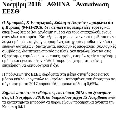
Νοεμβρη 2018 – ΑΘΗΝΑ – Ανακοίνωση
ΕΕΣΘ
Ο Εμπορικός & Εισαγωγικός Σύλλογος Αθηνών ενημερώνει ότι
η Κυριακή (04-11-2018) δεν ανήκει στις εξαιρετέες εορτές
και
επομένως θεωρείται εργάσιμη ημέρα για τους απασχολούμενους
στον ιδιωτικό τομέα . Κατ εξαίρεση μπορεί να χαρακτηρίζεται η εν
λόγω ημέρα ως αργία, για ορισμένες κατηγορίες μισθωτών βάσει
ειδικών διατάξεων (διατάγματα, υπουργικές αποφάσεις, συλλογικές
συμβάσεις, διαιτητικές αποφάσεις κλπ). Δεν περιλαμβάνεται στις
εξαιρέσιμες εορτές- υποχρεωτικές αργίες, επομένως είναι εργάσιμη
ημέρα και έγκειται στον κάθε έμπορο –επιχειρηματία εάν η
επιχείρηση θα λειτουργήσει ή όχι.
Η πρόβλεψη της ΕΣΕΕ εδράζεται στη μέχρι στιγμής πορεία του
μέσου κύκλου εργασιών του πρώτου τετραμήνου του έτους που σε
σύγκριση με το 2017 παρουσιάζει οριακή αύξηση 0,65%.
Σημειώνεται ότι οι ενδιάμεσες εκπτώσεις 2018 που ξεκινησαν
στις 01 Νοεμβρίου 2018
, θα διαρκέσουν μέχρι 15 Νοεμβρίου
ενώ
τα καταστήματα μπορούν να παραμείνουν προαιρετικά ανοικτά την
Κυριακή 04/11.