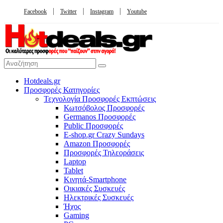
Facebook
Twitter
Instagram
Youtube
Hotdeals.gr
Προσφορές Κατηγορίες
Τεχνολογία Προσφορές Εκπτώσεις
Κωτσόβολος Προσφορές
Germanos Προσφορές
Public Προσφορές
E-shop.gr Crazy Sundays
Amazon Προσφορές
Προσφορές Τηλεοράσεις
Laptop
Tablet
Κινητά-Smartphone
Οικιακές Συσκευές
Hλεκτρικές Συσκευές
Ήχος
Gaming