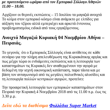
με προτεινόμενο ωράριο από τον Εμπορικό Σύλλογο Αθηνών
11.00 – 18.00.
Αρχίζουν οι θερινές εκπτώσεις – 15 Ιουλίου τα μαγαζιά ανοιχτά
Το κλίμα στον εμπορικό κόσμο είναι ανάμικτο με ελπίδες για
αύξηση του τζίρου αλλά εμπεριέχει και αρκετά έντονους
προβληματισμόυς ειδικά από τους εργαζόμενους.
Ανοιχτά Μαγαζιά Κυριακή 04 Νοεμβρίου Αθήνα –
Πειραιάς.
Το γεγονός ότι ο Εμπορικός Σύλλογός είναι αντίθετος σε κάθε
σενάριο για την πλήρη απελευθέρωση της Κυριακάτικης αργίας και
πως μέχρι τώρα οι ενδιάμεσες εκπτώσεις και η λειτουργία των
καταστημάτων τις Κυριακές δεν αναθερμένουν την αγορά με
δεδομένη την ισχνή οικονομική κατάσταση, παρα τάυτα και με
βάση τον ανταγωνισμό από τις μεγάλες πολυεθνικές αλυσίδες και
τη λειτουργία πολλών κεντρικών αγορών, προτείνει:
Την προαιρετική λειτουργία των εμπορικών καταστημάτων στον
Πειραιά την Κυριακή 4 Νοεμβρίου 2018 από τις 11.00 π.μ. έως τις
3.30 μ.μ.
Δείτε εδώ τα διαθέσιμα
Φυλλάδια Super Market