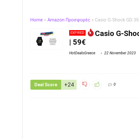
Home
»
Amazon Προσφορές
»
Casio G-Shock GD-35
Casio G-Sho
EXPIRED
| 59€
HotDealsGreece
22 November 2023
+24
Deal Score
0