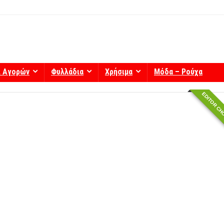
ί Αγορών
Φυλλάδια
Χρήσιμα
Μόδα – Ρούχα
EDITOR CH