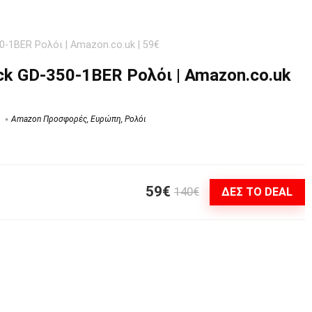
0-1BER Ρολόι | Amazon.co.uk | 59€
ck GD-350-1BER Ρολόι | Amazon.co.uk
Amazon Προσφορές
,
Ευρώπη
,
Ρολόι
59€
140€
ΔΕΣ ΤΟ DEAL