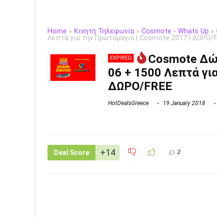
Home
»
Κινητή Τηλεφωνία
»
Cosmote - Whats Up
»
Λεπτά για την Πρωτομαγιά | Cosmote 2017 | ΔΩΡΟ/
Cosmote Δώρ
EXPIRED
06 + 1500 Λεπτά γι
ΔΩΡΟ/FREE
HotDealsGreece
19 January 2018
+14
Deal Score
2