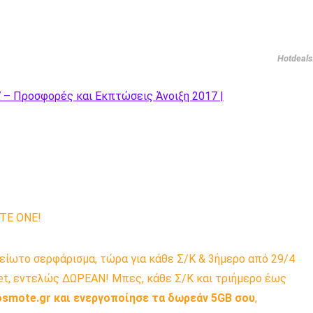
Hotdeals
– Προσφορές και Εκπτώσεις Άνοιξη 2017 |
TE ONE!
ελείωτο σερφάρισμα, τώρα για κάθε Σ/Κ & 3ήμερο από 29/4
net, εντελώς ΔΩΡΕΑΝ! Μπες, κάθε Σ/Κ και τριήμερο έως
osmote.gr και ενεργοποίησε τα δωρεάν 5GB σου
,