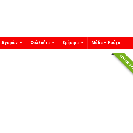
ί Αγορών
Φυλλάδια
Χρήσιμα
Μόδα – Ρούχα
EDITOR CH