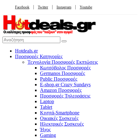
Facebook
Twitter
Instagram
Youtube
Hotdeals.gr
Προσφορές Κατηγορίες
Τεχνολογία Προσφορές Εκπτώσεις
Κωτσόβολος Προσφορές
Germanos Προσφορές
Public Προσφορές
E-shop.gr Crazy Sundays
Amazon Προσφορές
Προσφορές Τηλεοράσεις
Laptop
Tablet
Κινητά-Smartphone
Οικιακές Συσκευές
Hλεκτρικές Συσκευές
Ήχος
Gaming