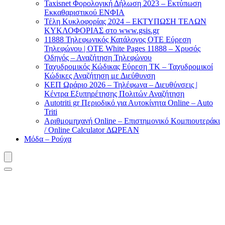
Taxisnet Φορολογική Δήλωση 2023 – Εκτύπωση
Εκκαθαριστικού EΝΦΙΑ
Τέλη Kυκλοφορίας 2024 – ΕΚΤΥΠΩΣΗ ΤΕΛΩΝ
ΚΥΚΛΟΦΟΡΙΑΣ στο www.gsis.gr
11888 Τηλεφωνικός Κατάλογος ΟΤΕ Εύρεση
Τηλεφώνου | OTE White Pages 11888 – Χρυσός
Οδηγός – Αναζήτηση Τηλεφώνου
Ταχυδρομικός Κώδικας Εύρεση ΤΚ – Ταχυδρομικοί
Κώδικες Αναζήτηση με Διεύθυνση
ΚΕΠ Ωράριο 2026 – Τηλέφωνα – Διευθύνσεις |
Κέντρα Εξυπηρέτησης Πολιτών Αναζήτηση
Autotriti gr Περιοδικό για Αυτοκίνητα Online – Auto
Triti
Αριθμομηχανή Online – Επιστημονικό Κομπιουτεράκι
/ Online Calculator ΔΩΡΕΑΝ
Μόδα – Ρούχα