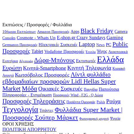
Εκπτώσεις / Προσφορές / Φυλλάδια
Black Friday
10ήμερο Εκπτώσεων
Apps
Camera
Amazon Προσφορές
Gaming
E-shop.gr Crazy Sundays
Cosmote - Whats Up
Consoles
Public
Laptop
Hλεκτρικές Συσκευές
PC
Germanos Προσφορές
News
Προσφορές
Ήχος
Tablet
Vodafone Προσφορές
Αεροπορικά
Έπιπλα
Ελλάδα
Δώρα-Μπόνους
Εκτυπωτές
Εισιτήρια
Αξεσουάρ
Ευρώπη
Κινητή Τηλεφωνία
Κινητά-Smartphone
Κυριακή
Λίντλ φυλλάδιο
Κωτσόβολος Προσφορές
Ανοιχτά
εβδομαδιαίων προσφορών Lidl Hellas Super
Μόδα
Market
Οικιακές Συσκευές
Παπούτσια
Παιχνίδια
Πληροφορίες - Ενημέρωση
Προσφορές Wind - F2G - Q Δώρα
Προσφορές Τηλεοράσεις
Ρούχα
Προϊόντα Ομορφιάς
Ρολόι
Τεχνολογία
Φυλλάδια Super Market |
Τσάντες
Προσφορές Σούπερ Μάρκετ
Φωτογραφική μηχανή
Ψυγεία
ΟΡΟΙ ΧΡΗΣΗΣ
ΠΟΛΙΤΙΚΗ ΑΠΟΡΡΗΤΟΥ