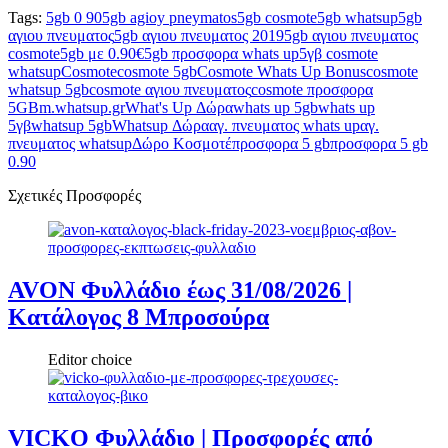
Tags:
5gb 0 90
5gb agioy pneymatos
5gb cosmote
5gb whatsup
5gb
αγιου πνευματος
5gb αγιου πνευματος 2019
5gb αγιου πνευματος
cosmote
5gb με 0.90€
5gb προσφορα whats up
5γβ cosmote
whatsup
Cosmote
cosmote 5gb
Cosmote Whats Up Bonus
cosmote
whatsup 5gb
cosmote αγιου πνευματος
cosmote προσφορα
5GB
m.whatsup.gr
What's Up Δώρα
whats up 5gb
whats up
5γβ
whatsup 5gb
Whatsup Δώρα
αγ. πνευματος whats up
αγ.
πνευματος whatsup
Δώρο Κοσμοτέ
προσφορα 5 gb
προσφορα 5 gb
0.90
Σχετικές Προσφορές
AVON Φυλλάδιο έως 31/08/2026 |
Κατάλογος 8 Μπροσούρα
Editor choice
VICKO Φυλλάδιο | Προσφορές από