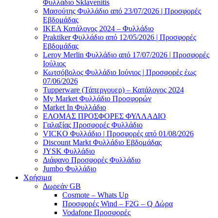
Φυλλάδιο Sklavenitis
Μασούτης Φυλλάδιο από 23/07/2026 | Προσφορές
Εβδομάδας
ΙΚΕΑ Κατάλογος 2024 – Φυλλάδιο
Praktiker Φυλλάδιο από 12/05/2026 | Προσφορές
Εβδομάδας
Leroy Merlin Φυλλάδιο από 17/07/2026 | Προσφορές
Ιούλιος
Κωτσόβολος Φυλλάδιο Ιούνιος | Προσφορές έως
07/06/2026
Tupperware (Τάπεργουερ) – Κατάλογος 2024
My Market Φυλλάδιο Προσφορών
Market In Φυλλάδιο
ΕΛΟΜΑΣ ΠΡΟΣΦΟΡΕΣ ΦΥΛΛΑΔΙΟ
Γαλαξίας Προσφορές Φυλλάδιο
VICKO Φυλλάδιο | Προσφορές από 01/08/2026
Discount Markt Φυλλάδιο Εβδομάδας
JYSK Φυλλάδιο
Διάφανο Προσφορές Φυλλάδιο
Jumbo Φυλλάδιο
Χρήσιμα
Δωρεάν GB
Cosmote – Whats Up
Προσφορές Wind – F2G – Q Δώρα
Vodafone Προσφορές