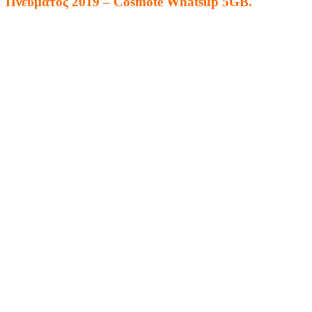
Πνευματος 2019 – Cosmote Whatsup 5GB.