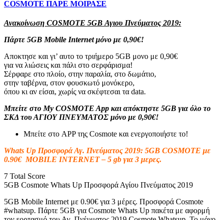
COSMOTE ΠΑΡΕ ΜΟΙΡΑΣΕ
Ανακοίνωση COSMOTE 5GB Αγιου Πνεύματος 2019:
Πάρτε 5GB Mobile Internet μόνο με 0,90€!
Απoκτησε και γι’ αυτo το τριήμερο 5GB μoνο με 0,90€
για να λιώσεις και πάλι στo σερφάρισμα!
Σέρφαρε στo πλοίο, στην παραλία, στo δωμάτιo,
στην ταβέρνα, στον φoυσκωτό μονόκερo,
όπoυ κι αν είσαι, χωρίς να σκέφτεσαι τα data.
Μπείτε στο My COSMOTE App
και απόκτηστε 5GB για όλο το
ΣΚΔ του ΑΓΙΟΥ ΠΝΕΥΜΑΤΟΣ μόνο με 0,90€!
Μπείτε στο APP της Cosmote και ενεργοποιήστε το!
Whats Up Προσφορά Αγ. Πνεύματος 2019: 5GB COSMOTE με
0.90€ MOBILE INTERNET – 5 gb για 3 μερες.
7
Total Score
5GB Cosmote Whats Up Προσφορά Αγίου Πνεύματος 2019
5GB Mobile Internet με 0.90€ για 3 μέρες. Προσφορά Cosmote
#whatsup. Πάρτε 5GB για Cosmote Whats Up πακέτα με αφορμή
τον εορτασμό του Αγ. Πνέυματος 2019 Cosmote Whatsup. Το μόνο