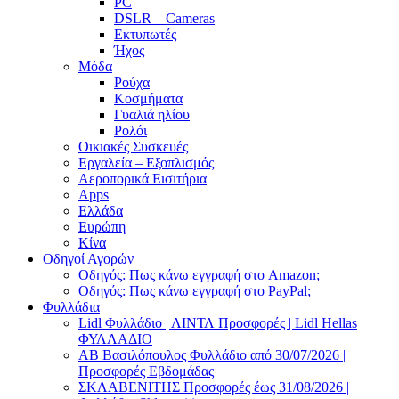
PC
DSLR – Cameras
Εκτυπωτές
Ήχος
Μόδα
Ρούχα
Κοσμήματα
Γυαλιά ηλίου
Ρολόι
Οικιακές Συσκευές
Εργαλεία – Εξοπλισμός
Αεροπορικά Εισιτήρια
Apps
Ελλάδα
Ευρώπη
Κίνα
Οδηγοί Αγορών
Οδηγός: Πως κάνω εγγραφή στο Amazon;
Οδηγός: Πως κάνω εγγραφή στο PayPal;
Φυλλάδια
Lidl Φυλλάδιο | ΛΙΝΤΛ Προσφορές | Lidl Hellas
ΦΥΛΛΑΔΙΟ
AB Βασιλόπουλος Φυλλάδιο από 30/07/2026 |
Προσφορές Εβδομάδας
ΣΚΛΑΒΕΝΙΤΗΣ Προσφορές έως 31/08/2026 |