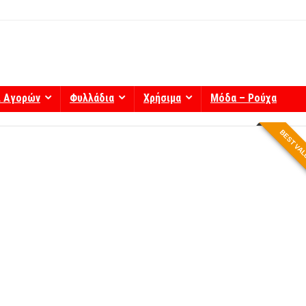
ί Αγορών
Φυλλάδια
Χρήσιμα
Μόδα – Ρούχα
BEST VA