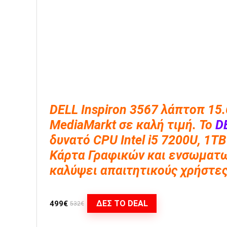
DELL Inspiron 3567 λάπτοπ 15
MediaMarkt σε καλή τιμή. Το
D
δυνατό CPU Intel i5 7200U, 1T
Κάρτα Γραφικών και ενσωματω
καλύψει απαιτητικούς χρήστες
ΔΕΣ ΤΟ DEAL
499€
532€