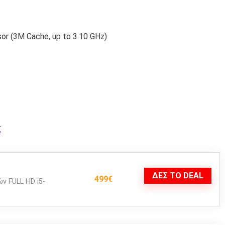
r (3M Cache, up to 3.10 GHz)
€
ΔΕΣ ΤΟ DEAL
499€
ν FULL HD i5-