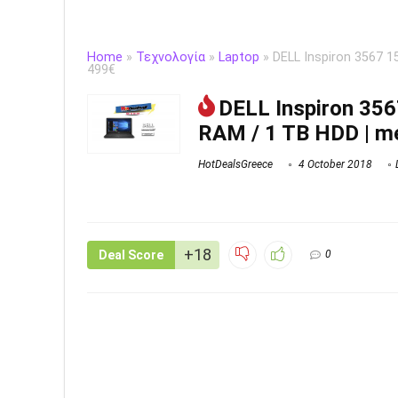
Home
»
Τεχνολογία
»
Laptop
»
DELL Inspiron 3567 1
499€
DELL Inspiron 356
RAM / 1 TB HDD | m
HotDealsGreece
4 October 2018
+18
Deal Score
0