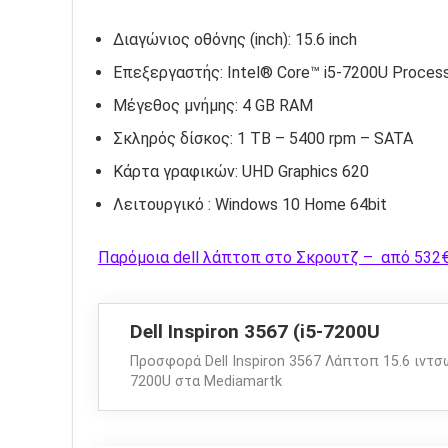
Διαγώνιος οθόνης (inch): 15.6 inch
Επεξεργαστής: Intel® Core™ i5-7200U Processo
Μέγεθος μνήμης: 4 GB RAM
Σκληρός δίσκος: 1 TB – 5400 rpm – SATA
Κάρτα γραφικών: UHD Graphics 620
Λειτουργικό : Windows 10 Home 64bit
Παρόμοια dell λάπτοπ στο Σκρουτζ – από 532
Dell Inspiron 3567 (i5-7200U
Προσφορά Dell Inspiron 3567 Λάπτοπ 15.6 ιντσώ
7200U στα Μediamartk