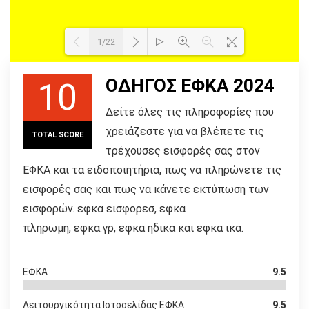
1/22
ΟΔΗΓΟΣ ΕΦΚΑ 2024
10
Loading PDF 101% ...
Δείτε όλες τις πληροφορίες που
χρειάζεστε για να βλέπετε τις
TOTAL SCORE
τρέχουσες εισφορές σας στον
ΕΦΚΑ και τα ειδοποιητήρια, πως να πληρώνετε τις
εισφορές σας και πως να κάνετε εκτύπωση των
εισφορών. εφκα εισφορεσ, εφκα
πληρωμη, εφκα.γρ, εφκα ηδικα και εφκα ικα.
ΕΦΚΑ
9.5
Λειτουργικότητα Ιστοσελίδας ΕΦΚΑ
9.5