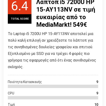
Λάπτοπ i5 7200U HP
6.4
15-AY113NV σε τιμή
ευκαιρίας από το
TOTAL SCORE
MediaMarkt! 549€
Το Laptop i5 7200U HP 15-AY113NV αποτελεί μια
πολύ καλή επιλογή αν χρειάζεστε το λάπτοπ για
τις συνηθισμένες δουλείες γραφείου και σπιτιού.
Εξοπλισμένο με SSD για να τρέχει 4 φορές πιο
γρήγορα τις εφαρμογές από ότι ένας συνιθισμένος
σκληρός.
Ποιότητα Κατασκευής
9
CPU
9
Τιμή
10