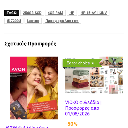
TAGS:
256GB SSD
4GB RAM
HP
HP 15-AY113NV
i5 7200U
Laptop
Προσφορά Λάπτοπ
Σχετικές Προσφορές
Editor choice
VICKO Φυλλάδιο |
Προσφορές από
01/08/2026
-50%
AVON Φυλλάδιο έως