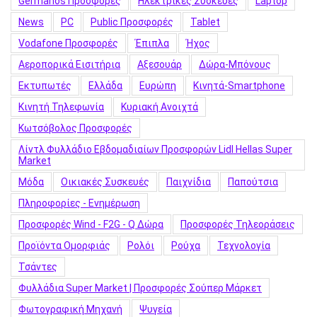
Germanos Προσφορές
Hλεκτρικές Συσκευές
Laptop
News
PC
Public Προσφορές
Tablet
Vodafone Προσφορές
Έπιπλα
Ήχος
Αεροπορικά Εισιτήρια
Αξεσουάρ
Δώρα-Μπόνους
Εκτυπωτές
Ελλάδα
Ευρώπη
Κινητά-Smartphone
Κινητή Τηλεφωνία
Κυριακή Ανοιχτά
Κωτσόβολος Προσφορές
Λίντλ Φυλλάδιο Εβδομαδιαίων Προσφορών Lidl Hellas Super
Market
Μόδα
Οικιακές Συσκευές
Παιχνίδια
Παπούτσια
Πληροφορίες - Ενημέρωση
Προσφορές Wind - F2G - Q Δώρα
Προσφορές Τηλεοράσεις
Προϊόντα Ομορφιάς
Ρολόι
Ρούχα
Τεχνολογία
Τσάντες
Φυλλάδια Super Market | Προσφορές Σούπερ Μάρκετ
Φωτογραφική Μηχανή
Ψυγεία