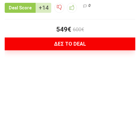
0
+14
Deal Score
549€
600€
ΔΕΣ ΤΟ DEAL