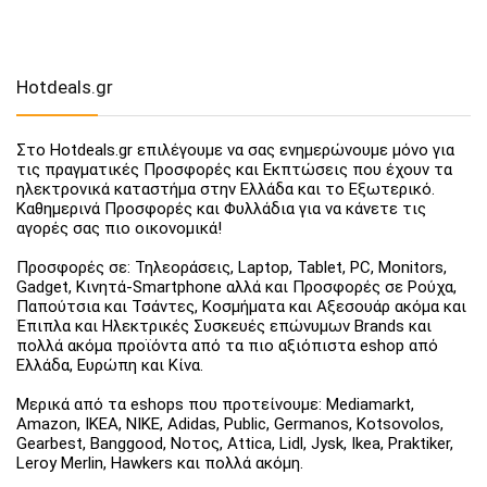
Hotdeals.gr
Στο Hotdeals.gr επιλέγουμε να σας ενημερώνουμε μόνο για
τις πραγματικές Προσφορές και Εκπτώσεις που έχουν τα
ηλεκτρονικά καταστήμα στην Ελλάδα και το Εξωτερικό.
Καθημερινά Προσφορές και Φυλλάδια για να κάνετε τις
αγορές σας πιο οικονομικά!
Προσφορές σε: Τηλεοράσεις, Laptop, Tablet, PC, Monitors,
Gadget, Κινητά-Smartphone αλλά και Προσφορές σε Ρούχα,
Παπούτσια και Τσάντες, Κοσμήματα και Αξεσουάρ ακόμα και
Έπιπλα και Ηλεκτρικές Συσκευές επώνυμων Brands και
πολλά ακόμα προϊόντα από τα πιο αξιόπιστα eshop από
Ελλάδα, Ευρώπη και Κίνα.
Μερικά από τα eshops που προτείνουμε: Mediamarkt,
Amazon, IKEA, NIKE, Adidas, Public, Germanos, Kotsovolos,
Gearbest, Banggood, Νοτος, Attica, Lidl, Jysk, Ikea, Praktiker,
Leroy Merlin, Hawkers και πολλά ακόμη.