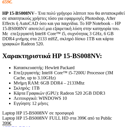
659€.
HP 15-BS008NV
– Ένα πολύ γρήγορο λάπτοπ που θα ανταποκριθεί
σε απαιτητικούς χρήστες τόσο για εφαρμογές Photoshop, After
Effects ή AutoCAD όσο και για παιχνίδια. Το HP Notebook – HP
15-BS008NV αποτελεί μια εξαιρετική λύση στην κατηγορία του.
Με επεξεργαστή Intel® Core™ i5, συχνότητας 3 GHz, 6 GB
DDR4 μνήμης στα 2133 mHZ, σκληρό δίσκο 1TB και κάρτα
γραφικών Radeon 520.
Χαρακτηριστικά HP 15-BS008NV:
Κατασκευαστής: Hewlett Packard
Επεξεργαστής: Intel® Core™ i5-7200U Processor (3M
Cache, up to 3.10GHz)
Μνήμη RAM: 6GB DDR4 – 2133Mhz
Σκληρός: 1ΤΒ
Κάρτα Γραφικών (GPU): Radeon 520 2GB DDR3
Λειτουργικό: WINDOWS 10
Εγγύηση: 12 μήνες
Laptop HP 15-BS008NV σε προσφορά
Laptop HP 15-BS008NV FULL HD στα 399€ από τα Public
399€