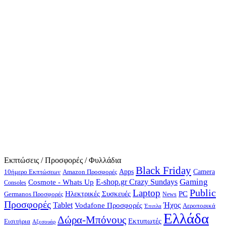
Εκπτώσεις / Προσφορές / Φυλλάδια
Black Friday
10ήμερο Εκπτώσεων
Apps
Camera
Amazon Προσφορές
Gaming
E-shop.gr Crazy Sundays
Cosmote - Whats Up
Consoles
Public
Laptop
Hλεκτρικές Συσκευές
PC
Germanos Προσφορές
News
Προσφορές
Ήχος
Tablet
Vodafone Προσφορές
Αεροπορικά
Έπιπλα
Ελλάδα
Δώρα-Μπόνους
Εκτυπωτές
Εισιτήρια
Αξεσουάρ