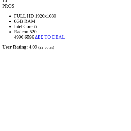
10
PROS
FULL HD 1920x1080
6GB RAM
Intel Core i5
Radeon 520
499€
659€
ΔΕΣ ΤΟ DEAL
User Rating:
4.09
(
22
votes)