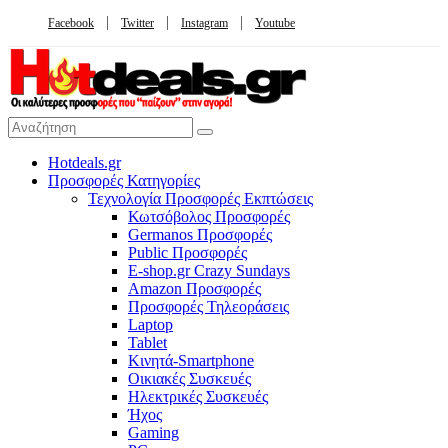
Facebook
Twitter
Instagram
Youtube
Hotdeals.gr
Προσφορές Κατηγορίες
Τεχνολογία Προσφορές Εκπτώσεις
Κωτσόβολος Προσφορές
Germanos Προσφορές
Public Προσφορές
E-shop.gr Crazy Sundays
Amazon Προσφορές
Προσφορές Τηλεοράσεις
Laptop
Tablet
Κινητά-Smartphone
Οικιακές Συσκευές
Hλεκτρικές Συσκευές
Ήχος
Gaming