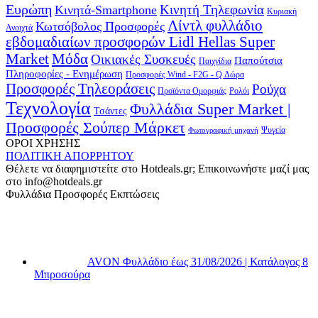
Ευρώπη
Κινητή Τηλεφωνία
Κινητά-Smartphone
Κυριακή
Λίντλ φυλλάδιο
Κωτσόβολος Προσφορές
Ανοιχτά
εβδομαδιαίων προσφορών Lidl Hellas Super
Μόδα
Market
Οικιακές Συσκευές
Παπούτσια
Παιχνίδια
Πληροφορίες - Ενημέρωση
Προσφορές Wind - F2G - Q Δώρα
Προσφορές Τηλεοράσεις
Ρούχα
Προϊόντα Ομορφιάς
Ρολόι
Τεχνολογία
Φυλλάδια Super Market |
Τσάντες
Προσφορές Σούπερ Μάρκετ
Φωτογραφική μηχανή
Ψυγεία
ΟΡΟΙ ΧΡΗΣΗΣ
ΠΟΛΙΤΙΚΗ ΑΠΟΡΡΗΤΟΥ
Θέλετε να διαφημιστείτε στο Hotdeals.gr; Επικοινωνήστε μαζί μας
στο info@hotdeals.gr
Φυλλάδια Προσφορές Εκπτώσεις
AVON Φυλλάδιο έως 31/08/2026 | Κατάλογος 8
Μπροσούρα