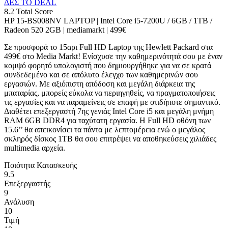
ΔΕΣ ΤΟ DEAL
8.2
Total Score
HP 15-BS008NV LAPTOP | Intel Core i5-7200U / 6GB / 1TB /
Radeon 520 2GB | mediamarkt | 499€
Σε προσφορά το 15αρι Full HD Laptop της Hewlett Packard στα
499€ στο Media Markt! Ενίσχυσε την καθημερινότητά σου με έναν
κομψό φορητό υπολογιστή που δημιουργήθηκε για να σε κρατά
συνδεδεμένο και σε απόλυτο έλεγχο των καθημερινών σου
εργασιών. Με αξιόπιστη απόδοση και μεγάλη διάρκεια της
μπαταρίας, μπορείς εύκολα να περιηγηθείς, να πραγματοποιήσεις
τις εργασίες και να παραμείνεις σε επαφή με οτιδήποτε σημαντικό.
Διαθέτει επεξεργαστή 7ης γενιάς Intel Core i5 και μεγάλη μνήμη
RAM 6GB DDR4 για ταχύτατη εργασία. Η Full HD οθόνη των
15.6’’ θα απεικονίσει τα πάντα με λεπτομέρεια ενώ ο μεγάλος
σκληρός δίσκος 1TB θα σου επιτρέψει να αποθηκεύσεις χιλιάδες
multimedia αρχεία.
Ποιότητα Κατασκευής
9.5
Επεξεργαστής
9
Ανάλυση
10
Τιμή