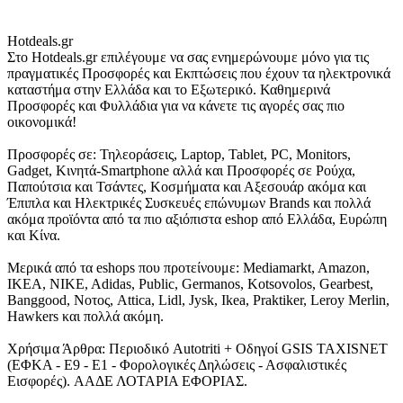
Hotdeals.gr
Στο Hotdeals.gr επιλέγουμε να σας ενημερώνουμε μόνο για τις
πραγματικές Προσφορές και Εκπτώσεις που έχουν τα ηλεκτρονικά
καταστήμα στην Ελλάδα και το Εξωτερικό. Καθημερινά
Προσφορές και Φυλλάδια για να κάνετε τις αγορές σας πιο
οικονομικά!
Προσφορές σε: Τηλεοράσεις, Laptop, Tablet, PC, Monitors,
Gadget, Κινητά-Smartphone αλλά και Προσφορές σε Ρούχα,
Παπούτσια και Τσάντες, Κοσμήματα και Αξεσουάρ ακόμα και
Έπιπλα και Ηλεκτρικές Συσκευές επώνυμων Brands και πολλά
ακόμα προϊόντα από τα πιο αξιόπιστα eshop από Ελλάδα, Ευρώπη
και Κίνα.
Μερικά από τα eshops που προτείνουμε: Mediamarkt, Amazon,
IKEA, NIKE, Adidas, Public, Germanos, Kotsovolos, Gearbest,
Banggood, Νοτος, Attica, Lidl, Jysk, Ikea, Praktiker, Leroy Merlin,
Hawkers και πολλά ακόμη.
Χρήσιμα Άρθρα: Περιοδικό Autotriti + Οδηγοί GSIS TAXISNET
(ΕΦΚΑ - Ε9 - Ε1 - Φορολογικές Δηλώσεις - Ασφαλιστικές
Εισφορές). ΑΑΔΕ ΛΟΤΑΡΙΑ ΕΦΟΡΙΑΣ.