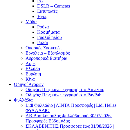
PC
DSLR – Cameras
Εκτυπωτές
Ήχος
Μόδα
Ρούχα
Κοσμήματα
Γυαλιά ηλίου
Ρολόι
Οικιακές Συσκευές
Εργαλεία – Εξοπλισμός
Αεροπορικά Εισιτήρια
Apps
Ελλάδα
Ευρώπη
Κίνα
Οδηγοί Αγορών
Οδηγός: Πως κάνω εγγραφή στο Amazon;
Οδηγός: Πως κάνω εγγραφή στο PayPal;
Φυλλάδια
Lidl Φυλλάδιο | ΛΙΝΤΛ Προσφορές | Lidl Hellas
ΦΥΛΛΑΔΙΟ
AB Βασιλόπουλος Φυλλάδιο από 30/07/2026 |
Προσφορές Εβδομάδας
ΣΚΛΑΒΕΝΙΤΗΣ Προσφορές έως 31/08/2026 |