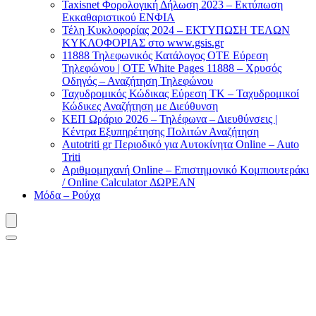
Taxisnet Φορολογική Δήλωση 2023 – Εκτύπωση
Εκκαθαριστικού EΝΦΙΑ
Τέλη Kυκλοφορίας 2024 – ΕΚΤΥΠΩΣΗ ΤΕΛΩΝ
ΚΥΚΛΟΦΟΡΙΑΣ στο www.gsis.gr
11888 Τηλεφωνικός Κατάλογος ΟΤΕ Εύρεση
Τηλεφώνου | OTE White Pages 11888 – Χρυσός
Οδηγός – Αναζήτηση Τηλεφώνου
Ταχυδρομικός Κώδικας Εύρεση ΤΚ – Ταχυδρομικοί
Κώδικες Αναζήτηση με Διεύθυνση
ΚΕΠ Ωράριο 2026 – Τηλέφωνα – Διευθύνσεις |
Κέντρα Εξυπηρέτησης Πολιτών Αναζήτηση
Autotriti gr Περιοδικό για Αυτοκίνητα Online – Auto
Triti
Αριθμομηχανή Online – Επιστημονικό Κομπιουτεράκι
/ Online Calculator ΔΩΡΕΑΝ
Μόδα – Ρούχα