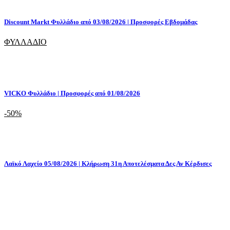
Discount Markt Φυλλάδιο από 03/08/2026 | Προσφορές Εβδομάδας
ΦΥΛΛΑΔΙΟ
VICKO Φυλλάδιο | Προσφορές από 01/08/2026
-50%
Λαϊκό Λαχείο 05/08/2026 | Κλήρωση 31η Αποτελέσματα Δες Αν Κέρδισες