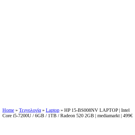
Home
»
Τεχνολογία
»
Laptop
»
HP 15-BS008NV LAPTOP | Intel
Core i5-7200U / 6GB / 1TB / Radeon 520 2GB | mediamarkt | 499€