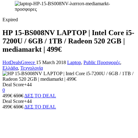
Expired
HP 15-BS008NV LAPTOP | Intel Core i5-
7200U / 6GB / 1TB / Radeon 520 2GB |
mediamarkt | 499€
HotDealsGreece
15 March 2018
Laptop
,
Public Προσφορές
,
Ελλάδα
,
Τεχνολογία
Deal Score
+44
0
499€
659€
ΔΕΣ ΤΟ DEAL
Deal Score
+44
499€
659€
ΔΕΣ ΤΟ DEAL