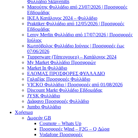
Φυλλάδιο Sklavenitis
Μασούτης Φυλλάδιο από 23/07/2026 | Προσφορές
Εβδομάδας
ΙΚΕΑ Κατάλογος 2024 – Φυλλάδιο
Praktiker Φυλλάδιο από 12/05/2026 | Προσφορές
Εβδομάδας
Leroy Merlin Φυλλάδιο από 17/07/2026 | Προσφορές
Ιούλιος
Κωτσόβολος Φυλλάδιο Ιούνιος | Προσφορές έως
07/06/2026
Tupperware (Τάπεργουερ) – Κατάλογος 2024
My Market Φυλλάδιο Προσφορών
Market In Φυλλάδιο
ΕΛΟΜΑΣ ΠΡΟΣΦΟΡΕΣ ΦΥΛΛΑΔΙΟ
Γαλαξίας Προσφορές Φυλλάδιο
VICKO Φυλλάδιο | Προσφορές από 01/08/2026
Discount Markt Φυλλάδιο Εβδομάδας
JYSK Φυλλάδιο
Διάφανο Προσφορές Φυλλάδιο
Jumbo Φυλλάδιο
Χρήσιμα
Δωρεάν GB
Cosmote – Whats Up
Προσφορές Wind – F2G – Q Δώρα
Vodafone Προσφορές