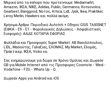
Μερικά από τα eshops που προτείνουμε: Mediamarkt,
Amazon, IKEA, NIKE, Adidas, Public, Germanos, Kotsovolos,
Gearbest, Banggood, Νοτος, Attica, Lidl, Jysk, Ikea, Praktiker,
Leroy Merlin, Hawkers και πολλά ακόμη.
Χρήσιμα Άρθρα: Περιοδικό Autotriti + Οδηγοί GSIS TAXISNET
(ΕΦΚΑ - Ε9 - Ε1 - Φορολογικές Δηλώσεις - Ασφαλιστικές
Εισφορές). ΑΑΔΕ ΛΟΤΑΡΙΑ ΕΦΟΡΙΑΣ.
Φυλλάδια και Προσφορές Super Market: ΑΒ Βασιλόπουλος,
LIDL, Μασούτης, Γαλαξίας, ΕΛΟΜΑΣ, My Market, Ελομάς,
Πράκτικερ, ΙΚΕΑ, Vicko κα.
Σας ενημερώνουμε για δώρα σε Χρόνο Ομιλίας και Δωρεάν
GB για Mobile Internet από τις Προσφορες Cosmote - Wind -
Vodafone - F2G - Whats Up - Q.
Δωρεάν Apps για Android και iOS.