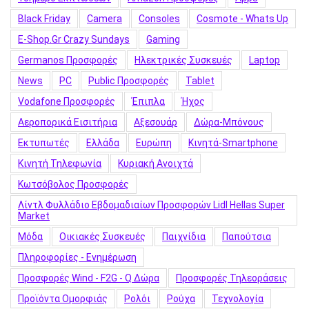
Black Friday
Camera
Consoles
Cosmote - Whats Up
E-Shop.gr Crazy Sundays
Gaming
Germanos Προσφορές
Hλεκτρικές Συσκευές
Laptop
News
PC
Public Προσφορές
Tablet
Vodafone Προσφορές
Έπιπλα
Ήχος
Αεροπορικά Εισιτήρια
Αξεσουάρ
Δώρα-Μπόνους
Εκτυπωτές
Ελλάδα
Ευρώπη
Κινητά-Smartphone
Κινητή Τηλεφωνία
Κυριακή Ανοιχτά
Κωτσόβολος Προσφορές
Λίντλ Φυλλάδιο Εβδομαδιαίων Προσφορών Lidl Hellas Super
Market
Μόδα
Οικιακές Συσκευές
Παιχνίδια
Παπούτσια
Πληροφορίες - Ενημέρωση
Προσφορές Wind - F2G - Q Δώρα
Προσφορές Τηλεοράσεις
Προϊόντα Ομορφιάς
Ρολόι
Ρούχα
Τεχνολογία