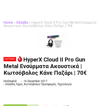
Home
»
Ελλάδα
»
HyperX Cloud II Pro Gun Metal Ενσύρματα
Ακουστικά | Κωτσόβολος Κάνε Παζάρι | 70€
HyperX Cloud II Pro Gun
EXPIRED
Metal Ενσύρματα Ακουστικά |
Κωτσόβολος Κάνε Παζάρι | 70€
HotDealsX
16 December 2017
Ελλάδα
,
Ήχος
,
Κωτσόβολος Προσφορές
,
Τεχνολογία