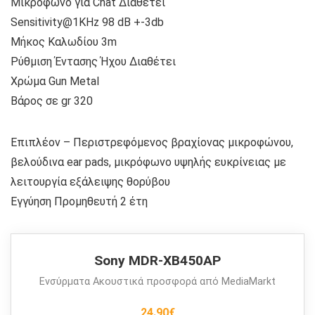
Μικρόφωνο για Chat Διαθέτει
Sensitivity@1KHz 98 dB +-3db
Μήκος Καλωδίου 3m
Ρύθμιση Έντασης Ήχου Διαθέτει
Χρώμα Gun Metal
Βάρος σε gr 320
Επιπλέον – Περιστρεφόμενος βραχίονας μικροφώνου,
βελούδινα ear pads, μικρόφωνο υψηλής ευκρίνειας με
λειτουργία εξάλειψης θορύβου
Εγγύηση Προμηθευτή 2 έτη
Sony MDR-XB450AP
Ενσύρματα Ακουστικά προσφορά από MediaMarkt
24.90€