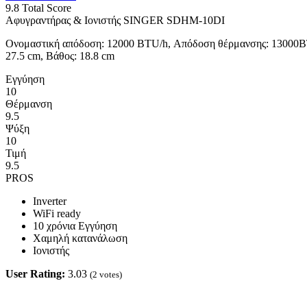
9.8
Total Score
Αφυγραντήρας & Ιονιστής SINGER SDHM-10DI
Ονομαστική απόδοση: 12000 BTU/h, Απόδοση θέρμανσης: 13000BT
27.5 cm, Βάθος: 18.8 cm
Εγγύηση
10
Θέρμανση
9.5
Ψύξη
10
Τιμή
9.5
PROS
Inverter
WiFi ready
10 χρόνια Εγγύηση
Χαμηλή κατανάλωση
Ιονιστής
User Rating:
3.03
(
2
votes)