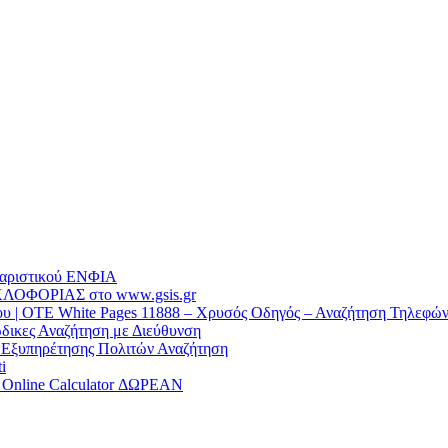
θαριστικού EΝΦΙΑ
ΛΟΦΟΡΙΑΣ στο www.gsis.gr
 | OTE White Pages 11888 – Χρυσός Οδηγός – Αναζήτηση Τηλεφώ
δικες Αναζήτηση με Διεύθυνση
α Εξυπηρέτησης Πολιτών Αναζήτηση
i
/ Online Calculator ΔΩΡΕΑΝ