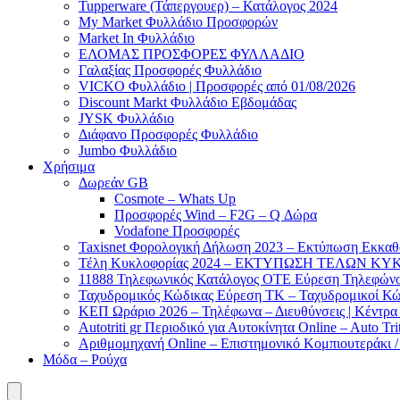
Tupperware (Τάπεργουερ) – Κατάλογος 2024
My Market Φυλλάδιο Προσφορών
Market In Φυλλάδιο
ΕΛΟΜΑΣ ΠΡΟΣΦΟΡΕΣ ΦΥΛΛΑΔΙΟ
Γαλαξίας Προσφορές Φυλλάδιο
VICKO Φυλλάδιο | Προσφορές από 01/08/2026
Discount Markt Φυλλάδιο Εβδομάδας
JYSK Φυλλάδιο
Διάφανο Προσφορές Φυλλάδιο
Jumbo Φυλλάδιο
Χρήσιμα
Δωρεάν GB
Cosmote – Whats Up
Προσφορές Wind – F2G – Q Δώρα
Vodafone Προσφορές
Taxisnet Φορολογική Δήλωση 2023 – Εκτύπωση Εκκα
Τέλη Kυκλοφορίας 2024 – ΕΚΤΥΠΩΣΗ ΤΕΛΩΝ ΚΥΚ
11888 Τηλεφωνικός Κατάλογος ΟΤΕ Εύρεση Τηλεφώνου
Ταχυδρομικός Κώδικας Εύρεση ΤΚ – Ταχυδρομικοί Κώ
ΚΕΠ Ωράριο 2026 – Τηλέφωνα – Διευθύνσεις | Κέντρ
Autotriti gr Περιοδικό για Αυτοκίνητα Online – Auto Trit
Αριθμομηχανή Online – Επιστημονικό Κομπιουτεράκι 
Μόδα – Ρούχα