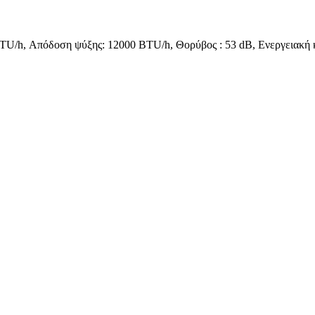
U/h, Απόδοση ψύξης: 12000 BTU/h, Θορύβος : 53 dB, Ενεργειακή 