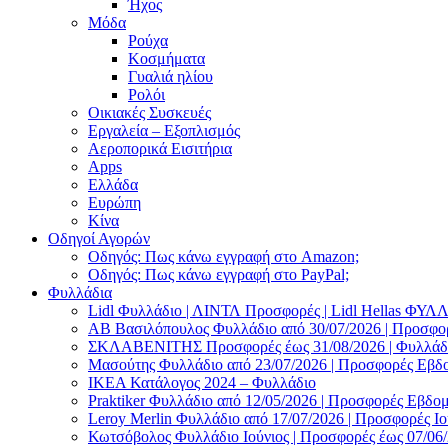
Ήχος
Μόδα
Ρούχα
Κοσμήματα
Γυαλιά ηλίου
Ρολόι
Οικιακές Συσκευές
Εργαλεία – Εξοπλισμός
Αεροπορικά Εισιτήρια
Apps
Ελλάδα
Ευρώπη
Κίνα
Οδηγοί Αγορών
Οδηγός: Πως κάνω εγγραφή στο Amazon;
Οδηγός: Πως κάνω εγγραφή στο PayPal;
Φυλλάδια
Lidl Φυλλάδιο | ΛΙΝΤΛ Προσφορές | Lidl Hellas ΦΥ
AB Βασιλόπουλος Φυλλάδιο από 30/07/2026 | Προσφο
ΣΚΛΑΒΕΝΙΤΗΣ Προσφορές έως 31/08/2026 | Φυλλάδιο
Μασούτης Φυλλάδιο από 23/07/2026 | Προσφορές Εβδ
ΙΚΕΑ Κατάλογος 2024 – Φυλλάδιο
Praktiker Φυλλάδιο από 12/05/2026 | Προσφορές Εβδο
Leroy Merlin Φυλλάδιο από 17/07/2026 | Προσφορές Ιο
Κωτσόβολος Φυλλάδιο Ιούνιος | Προσφορές έως 07/06