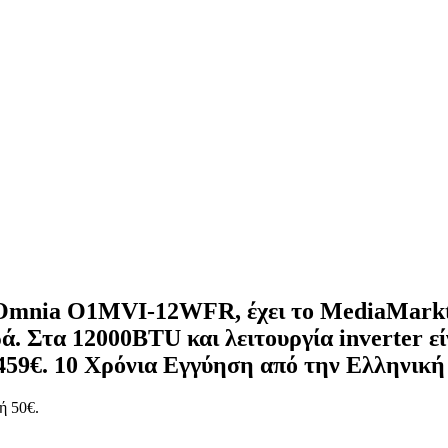
nia O1MVI-12WFR, έχει το MediaMarkt, μ
ά.
Στα 12000BTU και λειτουργία inverter εί
459€. 10 Χρόνια Εγγύηση από την Ελληνική 
ή 50€.