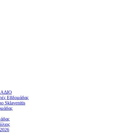
ΛΛΑΔΙΟ
ρές Εβδομάδας
 Sklavenitis
ομάδας
μάδας
ύλιος
/2026