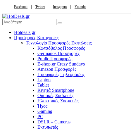
Facebook
Twitter
Instagram
Youtube
Hotdeals.gr
Προσφορές Κατηγορίες
Τεχνολογία Προσφορές Εκπτώσεις
Κωτσόβολος Προσφορές
Germanos Προσφορές
Public Προσφορές
E-shop.gr Crazy Sundays
Amazon Προσφορές
Προσφορές Τηλεοράσεις
Laptop
Tablet
Κινητά-Smartphone
Οικιακές Συσκευές
Hλεκτρικές Συσκευές
Ήχος
Gaming
PC
DSLR – Cameras
Εκτυπωτές