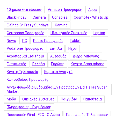
10ήμερο Εκπτώσεων
Amazon Προσφορές
Apps
Black Friday
Camera
Consoles
Cosmote - Whats Up
E-Shop.gr Crazy Sundays
Gaming
Germanos Προσφορές
Hλεκτρικές Συσκευές
Laptop
News
PC
Public Προσφορές
Tablet
Vodafone Προσφορές
Έπιπλα
Ήχος
Αεροπορικά Εισιτήρια
Αξεσουάρ
Δώρα-Μπόνους
Εκτυπωτές
Ελλάδα
Ευρώπη
Κινητά-Smartphone
Κινητή Τηλεφωνία
Κυριακή Ανοιχτά
Κωτσόβολος Προσφορές
Λίντλ Φυλλάδιο Εβδομαδιαίων Προσφορών Lidl Hellas Super
Market
Μόδα
Οικιακές Συσκευές
Παιχνίδια
Παπούτσια
Πληροφορίες - Ενημέρωση
Προσφορές Wind - F2G - Q Δώρα
Προσφορές Τηλεοράσεις