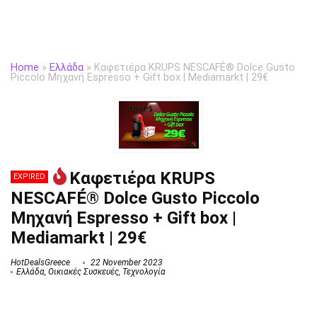
Home
»
Ελλάδα
»
Καφετιέρα KRUPS NESCAFÉ® Dolce Gusto
Piccolo Μηχανή Espresso + Gift box | Mediamarkt | 29€
Καφετιέρα KRUPS
EXPIRED
NESCAFÉ® Dolce Gusto Piccolo
Μηχανή Espresso + Gift box |
Mediamarkt | 29€
HotDealsGreece
22 November 2023
Ελλάδα
,
Οικιακές Συσκευές
,
Τεχνολογία