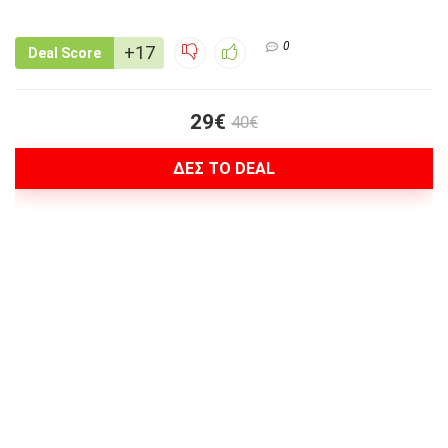
0
+17
Deal Score
29€
40€
ΔΕΣ ΤΟ DEAL