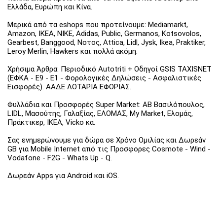
Ελλάδα, Ευρώπη και Κίνα.
Μερικά από τα eshops που προτείνουμε: Mediamarkt,
Amazon, IKEA, NIKE, Adidas, Public, Germanos, Kotsovolos,
Gearbest, Banggood, Νοτος, Attica, Lidl, Jysk, Ikea, Praktiker,
Leroy Merlin, Hawkers και πολλά ακόμη.
Χρήσιμα Άρθρα: Περιοδικό Autotriti + Οδηγοί GSIS TAXISNET
(ΕΦΚΑ - Ε9 - Ε1 - Φορολογικές Δηλώσεις - Ασφαλιστικές
Εισφορές). ΑΑΔΕ ΛΟΤΑΡΙΑ ΕΦΟΡΙΑΣ.
Φυλλάδια και Προσφορές Super Market: ΑΒ Βασιλόπουλος,
LIDL, Μασούτης, Γαλαξίας, ΕΛΟΜΑΣ, My Market, Ελομάς,
Πράκτικερ, ΙΚΕΑ, Vicko κα.
Σας ενημερώνουμε για δώρα σε Χρόνο Ομιλίας και Δωρεάν
GB για Mobile Internet από τις Προσφορες Cosmote - Wind -
Vodafone - F2G - Whats Up - Q.
Δωρεάν Apps για Android και iOS.