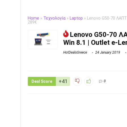
Home
»
Τεχνολογία
»
Laptop
»
Lenovo G50-70 ΛΑΠΤΟΠ 
289€
Lenovo G50-70 ΛΑΠΤ
Win 8.1 | Outlet e-L
HotDealsGreece
24 January 2019
+41
Deal Score
0