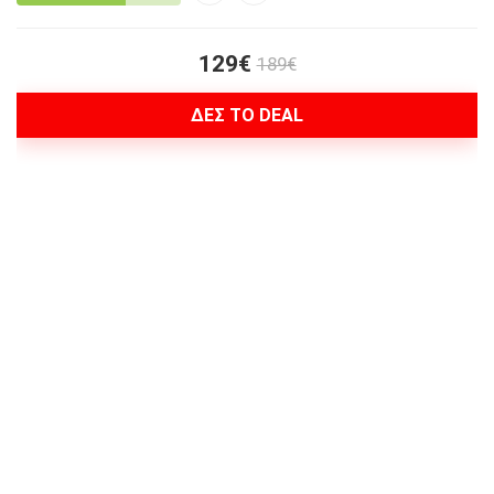
129€
189€
ΔΕΣ ΤΟ DEAL