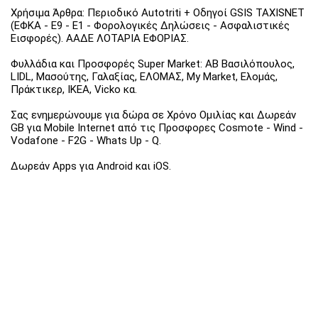
Χρήσιμα Άρθρα: Περιοδικό Autotriti + Οδηγοί GSIS TAXISNET
(ΕΦΚΑ - Ε9 - Ε1 - Φορολογικές Δηλώσεις - Ασφαλιστικές
Εισφορές). ΑΑΔΕ ΛΟΤΑΡΙΑ ΕΦΟΡΙΑΣ.
Φυλλάδια και Προσφορές Super Market: ΑΒ Βασιλόπουλος,
LIDL, Μασούτης, Γαλαξίας, ΕΛΟΜΑΣ, My Market, Ελομάς,
Πράκτικερ, ΙΚΕΑ, Vicko κα.
Σας ενημερώνουμε για δώρα σε Χρόνο Ομιλίας και Δωρεάν
GB για Mobile Internet από τις Προσφορες Cosmote - Wind -
Vodafone - F2G - Whats Up - Q.
Δωρεάν Apps για Android και iOS.