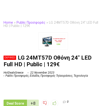
Home
»
Public Προσφορές
»
LG 24MT57D Οθόνη 24″ LED Full
HD | Public | 129€
LG 24MT57D Οθόνη 24″ LED
EXPIRED
Full HD | Public | 129€
HotDealsGreece
22 November 2023
Public Προσφορές
,
Ελλάδα
,
Προσφορές Τηλεοράσεις
,
Τεχνολογία
0
+8
Deal Score