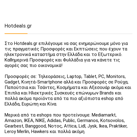
Hotdeals.gr
Στο Hotdeals.gr επιλέγουμε να σας ενημερώνουμε μόνο για
τις πραγματικές Προσφορές και Εκπτώσεις που έχουν τα
ηλεκτρονικά καταστήμα στην Ελλάδα και το Εξωτερικό.
Καθημερινά Προσφορές και Φυλλάδια για να κάνετε τις
αγορές σας πιο οικονομικά!
Προσφορές σε: Τηλεοράσεις, Laptop, Tablet, PC, Monitors,
Gadget, Κινητά-Smartphone αλλά και Προσφορές σε Ρούχα,
Παπούτσια και Τσάντες, Κοσμήματα και Αξεσουάρ ακόμα και
Έπιπλα και Ηλεκτρικές Συσκευές επώνυμων Brands και
πολλά ακόμα προϊόντα από τα πιο αξιόπιστα eshop από
Ελλάδα, Ευρώπη και Κίνα.
Μερικά από τα eshops που προτείνουμε: Mediamarkt,
Amazon, IKEA, NIKE, Adidas, Public, Germanos, Kotsovolos,
Gearbest, Banggood, Νοτος, Attica, Lidl, Jysk, Ikea, Praktiker,
Leroy Merlin, Hawkers και πολλά ακόμη.