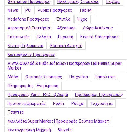
Germanos Προσφορές
Hλεκτρικές Συσκευές
Laptop
News
PC
Public Προσφορές
Tablet
Vodafone Προσφορές
Έπιπλα
Ήχος
Αεροπορικά Εισιτήρια
Αξεσουάρ
Δώρα-Μπόνους
Εκτυπωτές
Ελλάδα
Ευρώπη
Κινητά-Smartphone
Κινητή Τηλεφωνία
Κυριακή Ανοιχτά
Κωτσόβολος Προσφορές
Λίντλ Φυλλάδιο Εβδομαδιαίων Προσφορών Lidl Hellas Super
Market
Μόδα
Οικιακές Συσκευές
Παιχνίδια
Παπούτσια
Πληροφορίες - Ενημέρωση
Προσφορές Wind - F2G - Q Δώρα
Προσφορές Τηλεοράσεις
Προϊόντα Ομορφιάς
Ρολόι
Ρούχα
Τεχνολογία
Τσάντες
Φυλλάδια Super Market | Προσφορές Σούπερ Μάρκετ
Φωτογραφική Μηχανή
Ψυγεία