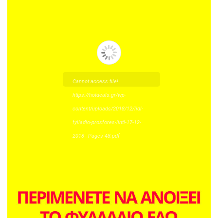
Cannot access file!
https://hotdeals.gr/wp-
content/uploads/2018/12/lidl-
fylladio-prosfores-lintl-17-12-
2018-_Pages-48.pdf