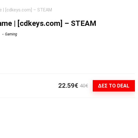
 | [cdkeys.com] – STEAM
me | [cdkeys.com] – STEAM
Gaming
22.59€
40€
ΔΕΣ ΤΟ DEAL