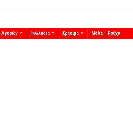
ί Αγορών
Φυλλάδια
Χρήσιμα
Μόδα – Ρούχα