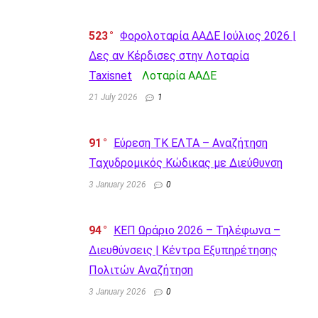
523
Φορολοταρία ΑΑΔΕ Ιούλιος 2026 |
Δες αν Κέρδισες στην Λοταρία
Taxisnet
Λοταρία AΑΔΕ
21 July 2026
1
91
Εύρεση ΤΚ ΕΛΤΑ – Αναζήτηση
Ταχυδρομικός Κώδικας με Διεύθυνση
3 January 2026
0
94
ΚΕΠ Ωράριο 2026 – Τηλέφωνα –
Διευθύνσεις | Κέντρα Εξυπηρέτησης
Πολιτών Αναζήτηση
3 January 2026
0