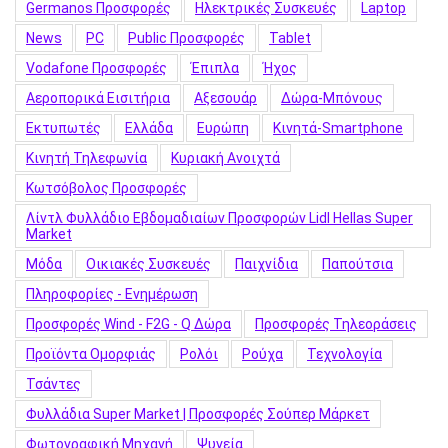
Germanos Προσφορές
Hλεκτρικές Συσκευές
Laptop
News
PC
Public Προσφορές
Tablet
Vodafone Προσφορές
Έπιπλα
Ήχος
Αεροπορικά Εισιτήρια
Αξεσουάρ
Δώρα-Μπόνους
Εκτυπωτές
Ελλάδα
Ευρώπη
Κινητά-Smartphone
Κινητή Τηλεφωνία
Κυριακή Ανοιχτά
Κωτσόβολος Προσφορές
Λίντλ Φυλλάδιο Εβδομαδιαίων Προσφορών Lidl Hellas Super
Market
Μόδα
Οικιακές Συσκευές
Παιχνίδια
Παπούτσια
Πληροφορίες - Ενημέρωση
Προσφορές Wind - F2G - Q Δώρα
Προσφορές Τηλεοράσεις
Προϊόντα Ομορφιάς
Ρολόι
Ρούχα
Τεχνολογία
Τσάντες
Φυλλάδια Super Market | Προσφορές Σούπερ Μάρκετ
Φωτογραφική Μηχανή
Ψυγεία