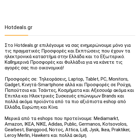
Hotdeals.gr
Στο Hotdeals.gr επιλέγουμε να σας ενημερώνουμε μόνο για
τις πραγματικές Προσφορές και Εκπτώσεις που έχουν τα
ηλεκτρονικά καταστήμα στην Ελλάδα και το Εξωτερικό.
Καθημερινά Προσφορές και Φυλλάδια για να κάνετε τις
αγορές σας πιο οικονομικά!
Προσφορές σε: Τηλεοράσεις, Laptop, Tablet, PC, Monitors,
Gadget, Κινητά-Smartphone αλλά και Προσφορές σε Ρούχα,
Παπούτσια και Τσάντες, Κοσμήματα και Αξεσουάρ ακόμα και
Έπιπλα και Ηλεκτρικές Συσκευές επώνυμων Brands και
πολλά ακόμα προϊόντα από τα πιο αξιόπιστα eshop από
Ελλάδα, Ευρώπη και Κίνα.
Μερικά από τα eshops που προτείνουμε: Mediamarkt,
Amazon, IKEA, NIKE, Adidas, Public, Germanos, Kotsovolos,
Gearbest, Banggood, Νοτος, Attica, Lidl, Jysk, Ikea, Praktiker,
Leroy Merlin, Hawkers και πολλά ακόμη.