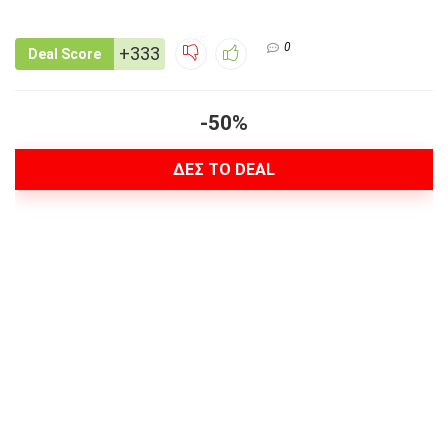
0
+333
Deal Score
-50%
ΔΕΣ ΤΟ DEAL