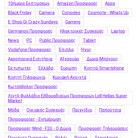
10ήμερο Εκπτώσεων
Amazon Προσφορές
Apps
Black Friday
Camera
Consoles
Cosmote - Whats Up
E-Shop.gr Crazy Sundays
Gaming
Germanos Προσφορές
Hλεκτρικές Συσκευές
Laptop
News
PC
Public Προσφορές
Tablet
Vodafone Προσφορές
Έπιπλα
Ήχος
Αεροπορικά Εισιτήρια
Αξεσουάρ
Δώρα-Μπόνους
Εκτυπωτές
Ελλάδα
Ευρώπη
Κινητά-Smartphone
Κινητή Τηλεφωνία
Κυριακή Ανοιχτά
Κωτσόβολος Προσφορές
Λίντλ Φυλλάδιο Εβδομαδιαίων Προσφορών Lidl Hellas Super
Market
Μόδα
Οικιακές Συσκευές
Παιχνίδια
Παπούτσια
Πληροφορίες - Ενημέρωση
Προσφορές Wind - F2G - Q Δώρα
Προσφορές Τηλεοράσεις
Προϊόντα Ομορφιάς
Ρολόι
Ρούχα
Τεχνολογία