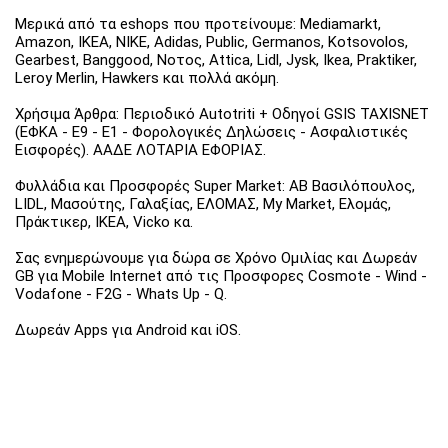
Μερικά από τα eshops που προτείνουμε: Mediamarkt,
Amazon, IKEA, NIKE, Adidas, Public, Germanos, Kotsovolos,
Gearbest, Banggood, Νοτος, Attica, Lidl, Jysk, Ikea, Praktiker,
Leroy Merlin, Hawkers και πολλά ακόμη.
Χρήσιμα Άρθρα: Περιοδικό Autotriti + Οδηγοί GSIS TAXISNET
(ΕΦΚΑ - Ε9 - Ε1 - Φορολογικές Δηλώσεις - Ασφαλιστικές
Εισφορές). ΑΑΔΕ ΛΟΤΑΡΙΑ ΕΦΟΡΙΑΣ.
Φυλλάδια και Προσφορές Super Market: ΑΒ Βασιλόπουλος,
LIDL, Μασούτης, Γαλαξίας, ΕΛΟΜΑΣ, My Market, Ελομάς,
Πράκτικερ, ΙΚΕΑ, Vicko κα.
Σας ενημερώνουμε για δώρα σε Χρόνο Ομιλίας και Δωρεάν
GB για Mobile Internet από τις Προσφορες Cosmote - Wind -
Vodafone - F2G - Whats Up - Q.
Δωρεάν Apps για Android και iOS.