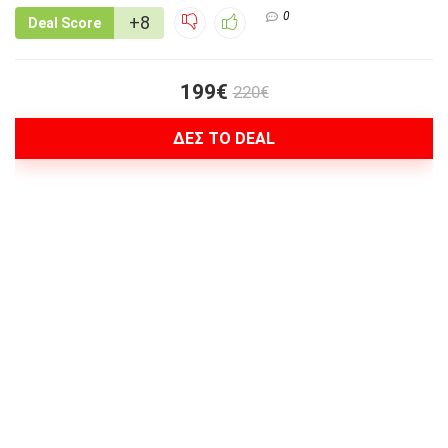
0
+8
Deal Score
199€
220€
ΔΕΣ ΤΟ DEAL