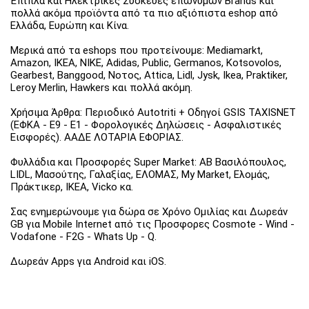
Έπιπλα και Ηλεκτρικές Συσκευές επώνυμων Brands και
πολλά ακόμα προϊόντα από τα πιο αξιόπιστα eshop από
Ελλάδα, Ευρώπη και Κίνα.
Μερικά από τα eshops που προτείνουμε: Mediamarkt,
Amazon, IKEA, NIKE, Adidas, Public, Germanos, Kotsovolos,
Gearbest, Banggood, Νοτος, Attica, Lidl, Jysk, Ikea, Praktiker,
Leroy Merlin, Hawkers και πολλά ακόμη.
Χρήσιμα Άρθρα: Περιοδικό Autotriti + Οδηγοί GSIS TAXISNET
(ΕΦΚΑ - Ε9 - Ε1 - Φορολογικές Δηλώσεις - Ασφαλιστικές
Εισφορές). ΑΑΔΕ ΛΟΤΑΡΙΑ ΕΦΟΡΙΑΣ.
Φυλλάδια και Προσφορές Super Market: ΑΒ Βασιλόπουλος,
LIDL, Μασούτης, Γαλαξίας, ΕΛΟΜΑΣ, My Market, Ελομάς,
Πράκτικερ, ΙΚΕΑ, Vicko κα.
Σας ενημερώνουμε για δώρα σε Χρόνο Ομιλίας και Δωρεάν
GB για Mobile Internet από τις Προσφορες Cosmote - Wind -
Vodafone - F2G - Whats Up - Q.
Δωρεάν Apps για Android και iOS.