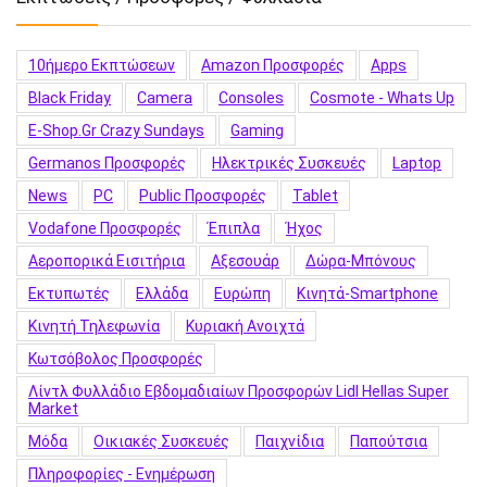
10ήμερο Εκπτώσεων
Amazon Προσφορές
Apps
Black Friday
Camera
Consoles
Cosmote - Whats Up
E-Shop.gr Crazy Sundays
Gaming
Germanos Προσφορές
Hλεκτρικές Συσκευές
Laptop
News
PC
Public Προσφορές
Tablet
Vodafone Προσφορές
Έπιπλα
Ήχος
Αεροπορικά Εισιτήρια
Αξεσουάρ
Δώρα-Μπόνους
Εκτυπωτές
Ελλάδα
Ευρώπη
Κινητά-Smartphone
Κινητή Τηλεφωνία
Κυριακή Ανοιχτά
Κωτσόβολος Προσφορές
Λίντλ Φυλλάδιο Εβδομαδιαίων Προσφορών Lidl Hellas Super
Market
Μόδα
Οικιακές Συσκευές
Παιχνίδια
Παπούτσια
Πληροφορίες - Ενημέρωση