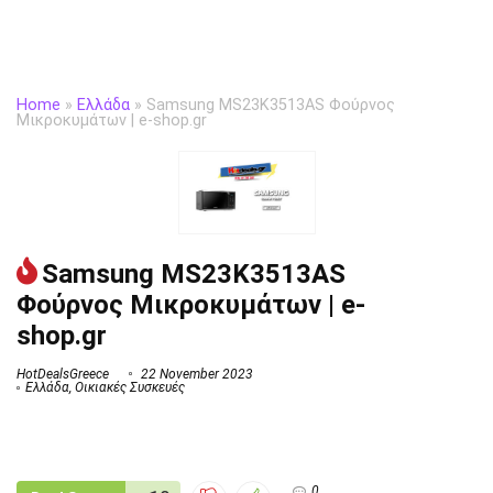
Home
»
Ελλάδα
»
Samsung MS23K3513AS Φούρνος
Μικροκυμάτων | e-shop.gr
Samsung MS23K3513AS
Φούρνος Μικροκυμάτων | e-
shop.gr
HotDealsGreece
22 November 2023
Ελλάδα
,
Οικιακές Συσκευές
0