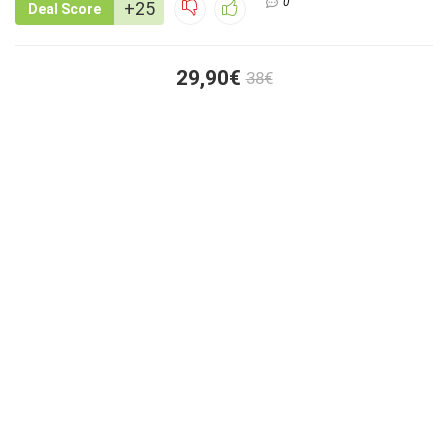
0
+25
Deal Score
29,90€
38€