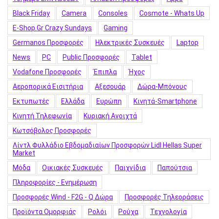
Black Friday
Camera
Consoles
Cosmote - Whats Up
E-Shop.gr Crazy Sundays
Gaming
Germanos Προσφορές
Hλεκτρικές Συσκευές
Laptop
News
PC
Public Προσφορές
Tablet
Vodafone Προσφορές
Έπιπλα
Ήχος
Αεροπορικά Εισιτήρια
Αξεσουάρ
Δώρα-Μπόνους
Εκτυπωτές
Ελλάδα
Ευρώπη
Κινητά-Smartphone
Κινητή Τηλεφωνία
Κυριακή Ανοιχτά
Κωτσόβολος Προσφορές
Λίντλ Φυλλάδιο Εβδομαδιαίων Προσφορών Lidl Hellas Super
Market
Μόδα
Οικιακές Συσκευές
Παιχνίδια
Παπούτσια
Πληροφορίες - Ενημέρωση
Προσφορές Wind - F2G - Q Δώρα
Προσφορές Τηλεοράσεις
Προϊόντα Ομορφιάς
Ρολόι
Ρούχα
Τεχνολογία