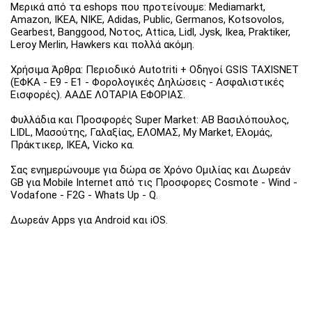
Μερικά από τα eshops που προτείνουμε: Mediamarkt,
Amazon, IKEA, NIKE, Adidas, Public, Germanos, Kotsovolos,
Gearbest, Banggood, Νοτος, Attica, Lidl, Jysk, Ikea, Praktiker,
Leroy Merlin, Hawkers και πολλά ακόμη.
Χρήσιμα Άρθρα: Περιοδικό Autotriti + Οδηγοί GSIS TAXISNET
(ΕΦΚΑ - Ε9 - Ε1 - Φορολογικές Δηλώσεις - Ασφαλιστικές
Εισφορές). ΑΑΔΕ ΛΟΤΑΡΙΑ ΕΦΟΡΙΑΣ.
Φυλλάδια και Προσφορές Super Market: ΑΒ Βασιλόπουλος,
LIDL, Μασούτης, Γαλαξίας, ΕΛΟΜΑΣ, My Market, Ελομάς,
Πράκτικερ, ΙΚΕΑ, Vicko κα.
Σας ενημερώνουμε για δώρα σε Χρόνο Ομιλίας και Δωρεάν
GB για Mobile Internet από τις Προσφορες Cosmote - Wind -
Vodafone - F2G - Whats Up - Q.
Δωρεάν Apps για Android και iOS.