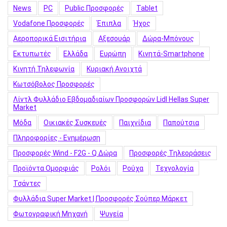
News
PC
Public Προσφορές
Tablet
Vodafone Προσφορές
Έπιπλα
Ήχος
Αεροπορικά Εισιτήρια
Αξεσουάρ
Δώρα-Μπόνους
Εκτυπωτές
Ελλάδα
Ευρώπη
Κινητά-Smartphone
Κινητή Τηλεφωνία
Κυριακή Ανοιχτά
Κωτσόβολος Προσφορές
Λίντλ Φυλλάδιο Εβδομαδιαίων Προσφορών Lidl Hellas Super
Market
Μόδα
Οικιακές Συσκευές
Παιχνίδια
Παπούτσια
Πληροφορίες - Ενημέρωση
Προσφορές Wind - F2G - Q Δώρα
Προσφορές Τηλεοράσεις
Προϊόντα Ομορφιάς
Ρολόι
Ρούχα
Τεχνολογία
Τσάντες
Φυλλάδια Super Market | Προσφορές Σούπερ Μάρκετ
Φωτογραφική Μηχανή
Ψυγεία