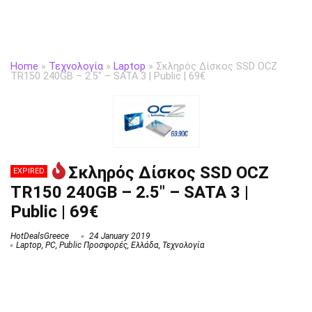
Home
»
Τεχνολογία
»
Laptop
»
Σκληρός Δίσκος SSD OCZ
TR150 240GB – 2.5″ – SATA 3 | Public | 69€
Σκληρός Δίσκος SSD OCZ
EXPIRED
TR150 240GB – 2.5″ – SATA 3 |
Public | 69€
HotDealsGreece
24 January 2019
Laptop
,
PC
,
Public Προσφορές
,
Ελλάδα
,
Τεχνολογία