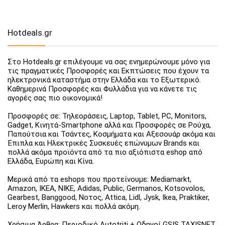
Hotdeals.gr
Στο Hotdeals.gr επιλέγουμε να σας ενημερώνουμε μόνο για
τις πραγματικές Προσφορές και Εκπτώσεις που έχουν τα
ηλεκτρονικά καταστήμα στην Ελλάδα και το Εξωτερικό.
Καθημερινά Προσφορές και Φυλλάδια για να κάνετε τις
αγορές σας πιο οικονομικά!
Προσφορές σε: Τηλεοράσεις, Laptop, Tablet, PC, Monitors,
Gadget, Κινητά-Smartphone αλλά και Προσφορές σε Ρούχα,
Παπούτσια και Τσάντες, Κοσμήματα και Αξεσουάρ ακόμα και
Έπιπλα και Ηλεκτρικές Συσκευές επώνυμων Brands και
πολλά ακόμα προϊόντα από τα πιο αξιόπιστα eshop από
Ελλάδα, Ευρώπη και Κίνα.
Μερικά από τα eshops που προτείνουμε: Mediamarkt,
Amazon, IKEA, NIKE, Adidas, Public, Germanos, Kotsovolos,
Gearbest, Banggood, Νοτος, Attica, Lidl, Jysk, Ikea, Praktiker,
Leroy Merlin, Hawkers και πολλά ακόμη.
Χρήσιμα Άρθρα: Περιοδικό Autotriti + Οδηγοί GSIS TAXISNET