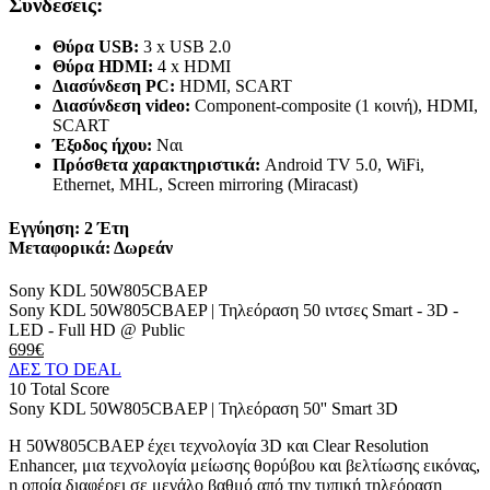
Συνδέσεις:
Θύρα USB:
3 x USB 2.0
Θύρα HDMI:
4 x HDMI
Διασύνδεση PC:
HDMI, SCART
Διασύνδεση video:
Component-composite (1 κοινή), HDMI,
SCART
Έξοδος ήχου:
Ναι
Πρόσθετα χαρακτηριστικά:
Android TV 5.0, WiFi,
Ethernet, MHL, Screen mirroring (Miracast)
Εγγύηση:
2 Έτη
Μεταφορικά: Δωρεάν
Sony KDL 50W805CBAEP
Sony KDL 50W805CBAEP | Τηλεόραση 50 ιντσες Smart - 3D -
LED - Full HD @ Public
699€
ΔΕΣ ΤΟ DEAL
10
Total Score
Sony KDL 50W805CBAEP | Τηλεόραση 50'' Smart 3D
H 50W805CBAEP έχει τεχνολογία 3D και Clear Resolution
Enhancer, μια τεχνολογία μείωσης θορύβου και βελτίωσης εικόνας,
η οποία διαφέρει σε μεγάλο βαθμό από την τυπική τηλεόραση