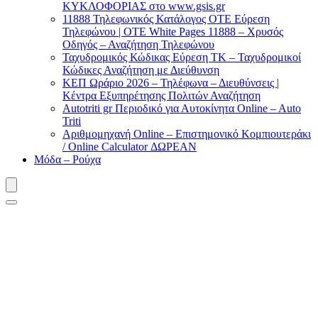
ΚΥΚΛΟΦΟΡΙΑΣ στο www.gsis.gr
11888 Τηλεφωνικός Κατάλογος ΟΤΕ Εύρεση
Τηλεφώνου | OTE White Pages 11888 – Χρυσός
Οδηγός – Αναζήτηση Τηλεφώνου
Ταχυδρομικός Κώδικας Εύρεση ΤΚ – Ταχυδρομικοί
Κώδικες Αναζήτηση με Διεύθυνση
ΚΕΠ Ωράριο 2026 – Τηλέφωνα – Διευθύνσεις |
Κέντρα Εξυπηρέτησης Πολιτών Αναζήτηση
Autotriti gr Περιοδικό για Αυτοκίνητα Online – Auto
Triti
Αριθμομηχανή Online – Επιστημονικό Κομπιουτεράκι
/ Online Calculator ΔΩΡΕΑΝ
Μόδα – Ρούχα