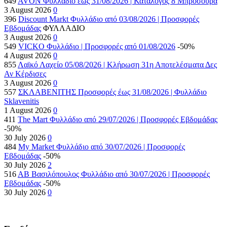
649
AVON Φυλλάδιο έως 31/08/2026 | Κατάλογος 8 Μπροσούρα
3 August 2026
0
396
Discount Markt Φυλλάδιο από 03/08/2026 | Προσφορές
Εβδομάδας
ΦΥΛΛΑΔΙΟ
3 August 2026
0
549
VICKO Φυλλάδιο | Προσφορές από 01/08/2026
-50%
4 August 2026
0
855
Λαϊκό Λαχείο 05/08/2026 | Κλήρωση 31η Αποτελέσματα Δες
Αν Κέρδισες
3 August 2026
0
557
ΣΚΛΑΒΕΝΙΤΗΣ Προσφορές έως 31/08/2026 | Φυλλάδιο
Sklavenitis
1 August 2026
0
411
The Mart Φυλλάδιο από 29/07/2026 | Προσφορές Εβδομάδας
-50%
30 July 2026
0
484
My Market Φυλλάδιο από 30/07/2026 | Προσφορές
Εβδομάδας
-50%
30 July 2026
2
516
AB Βασιλόπουλος Φυλλάδιο από 30/07/2026 | Προσφορές
Εβδομάδας
-50%
30 July 2026
0