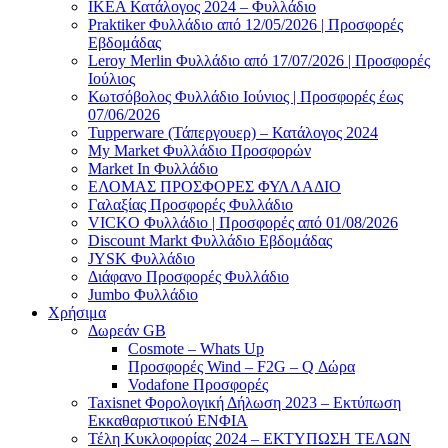
ΙΚΕΑ Κατάλογος 2024 – Φυλλάδιο
Praktiker Φυλλάδιο από 12/05/2026 | Προσφορές
Εβδομάδας
Leroy Merlin Φυλλάδιο από 17/07/2026 | Προσφορές
Ιούλιος
Κωτσόβολος Φυλλάδιο Ιούνιος | Προσφορές έως
07/06/2026
Tupperware (Τάπεργουερ) – Κατάλογος 2024
My Market Φυλλάδιο Προσφορών
Market In Φυλλάδιο
ΕΛΟΜΑΣ ΠΡΟΣΦΟΡΕΣ ΦΥΛΛΑΔΙΟ
Γαλαξίας Προσφορές Φυλλάδιο
VICKO Φυλλάδιο | Προσφορές από 01/08/2026
Discount Markt Φυλλάδιο Εβδομάδας
JYSK Φυλλάδιο
Διάφανο Προσφορές Φυλλάδιο
Jumbo Φυλλάδιο
Χρήσιμα
Δωρεάν GB
Cosmote – Whats Up
Προσφορές Wind – F2G – Q Δώρα
Vodafone Προσφορές
Taxisnet Φορολογική Δήλωση 2023 – Εκτύπωση
Εκκαθαριστικού EΝΦΙΑ
Τέλη Kυκλοφορίας 2024 – ΕΚΤΥΠΩΣΗ ΤΕΛΩΝ