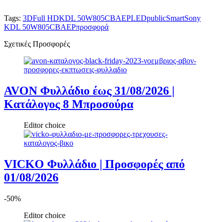
Tags:
3D
Full HD
KDL 50W805CBAEP
LED
public
Smart
Sony
KDL 50W805CBAEP
προσφορά
Σχετικές Προσφορές
AVON Φυλλάδιο έως 31/08/2026 |
Κατάλογος 8 Μπροσούρα
Editor choice
VICKO Φυλλάδιο | Προσφορές από
01/08/2026
-50%
Editor choice