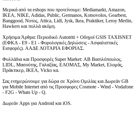
Μερικά από τα eshops που προτείνουμε: Mediamarkt, Amazon,
IKEA, NIKE, Adidas, Public, Germanos, Kotsovolos, Gearbest,
Banggood, Νοτος, Attica, Lidl, Jysk, Ikea, Praktiker, Leroy Merlin,
Hawkers και πολλά ακόμη.
Χρήσιμα Άρθρα: Περιοδικό Autotriti + Οδηγοί GSIS TAXISNET
(ΕΦΚΑ - Ε9 - Ε1 - Φορολογικές Δηλώσεις - Ασφαλιστικές
Εισφορές). ΑΑΔΕ ΛΟΤΑΡΙΑ ΕΦΟΡΙΑΣ.
Φυλλάδια και Προσφορές Super Market: ΑΒ Βασιλόπουλος,
LIDL, Μασούτης, Γαλαξίας, ΕΛΟΜΑΣ, My Market, Ελομάς,
Πράκτικερ, ΙΚΕΑ, Vicko κα.
Σας ενημερώνουμε για δώρα σε Χρόνο Ομιλίας και Δωρεάν GB
για Mobile Internet από τις Προσφορες Cosmote - Wind - Vodafone
- F2G - Whats Up - Q.
Δωρεάν Apps για Android και iOS.