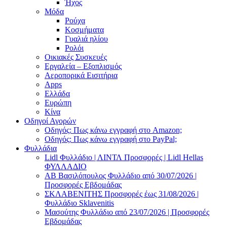
Ήχος
Μόδα
Ρούχα
Κοσμήματα
Γυαλιά ηλίου
Ρολόι
Οικιακές Συσκευές
Εργαλεία – Εξοπλισμός
Αεροπορικά Εισιτήρια
Apps
Ελλάδα
Ευρώπη
Κίνα
Οδηγοί Αγορών
Οδηγός: Πως κάνω εγγραφή στο Amazon;
Οδηγός: Πως κάνω εγγραφή στο PayPal;
Φυλλάδια
Lidl Φυλλάδιο | ΛΙΝΤΛ Προσφορές | Lidl Hellas
ΦΥΛΛΑΔΙΟ
AB Βασιλόπουλος Φυλλάδιο από 30/07/2026 |
Προσφορές Εβδομάδας
ΣΚΛΑΒΕΝΙΤΗΣ Προσφορές έως 31/08/2026 |
Φυλλάδιο Sklavenitis
Μασούτης Φυλλάδιο από 23/07/2026 | Προσφορές
Εβδομάδας