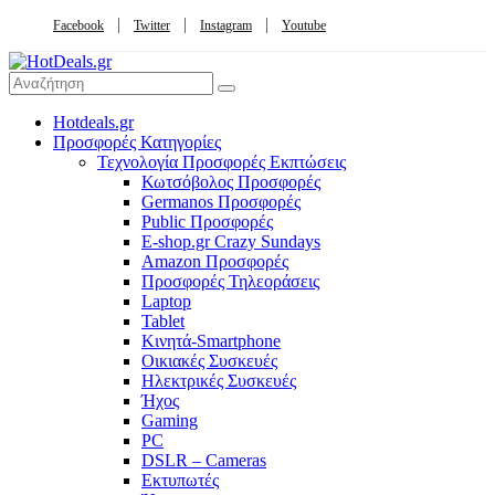
Facebook
Twitter
Instagram
Youtube
Hotdeals.gr
Προσφορές Κατηγορίες
Τεχνολογία Προσφορές Εκπτώσεις
Κωτσόβολος Προσφορές
Germanos Προσφορές
Public Προσφορές
E-shop.gr Crazy Sundays
Amazon Προσφορές
Προσφορές Τηλεοράσεις
Laptop
Tablet
Κινητά-Smartphone
Οικιακές Συσκευές
Hλεκτρικές Συσκευές
Ήχος
Gaming
PC
DSLR – Cameras
Εκτυπωτές