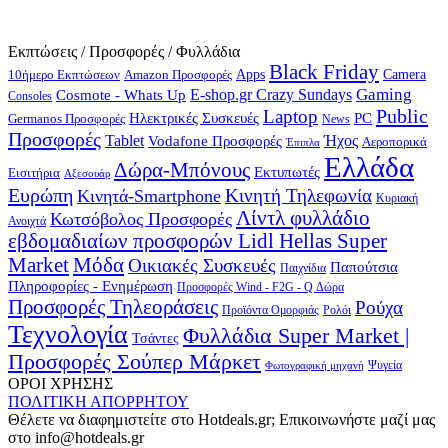
Εκπτώσεις / Προσφορές / Φυλλάδια
Black Friday
10ήμερο Εκπτώσεων
Apps
Camera
Amazon Προσφορές
Gaming
E-shop.gr Crazy Sundays
Cosmote - Whats Up
Consoles
Public
Laptop
Hλεκτρικές Συσκευές
PC
Germanos Προσφορές
News
Προσφορές
Ήχος
Tablet
Vodafone Προσφορές
Αεροπορικά
Έπιπλα
Ελλάδα
Δώρα-Μπόνους
Εκτυπωτές
Εισιτήρια
Αξεσουάρ
Ευρώπη
Κινητή Τηλεφωνία
Κινητά-Smartphone
Κυριακή
Λίντλ φυλλάδιο
Κωτσόβολος Προσφορές
Ανοιχτά
εβδομαδιαίων προσφορών Lidl Hellas Super
Μόδα
Market
Οικιακές Συσκευές
Παπούτσια
Παιχνίδια
Πληροφορίες - Ενημέρωση
Προσφορές Wind - F2G - Q Δώρα
Προσφορές Τηλεοράσεις
Ρούχα
Προϊόντα Ομορφιάς
Ρολόι
Τεχνολογία
Φυλλάδια Super Market |
Τσάντες
Προσφορές Σούπερ Μάρκετ
Φωτογραφική μηχανή
Ψυγεία
ΟΡΟΙ ΧΡΗΣΗΣ
ΠΟΛΙΤΙΚΗ ΑΠΟΡΡΗΤΟΥ
Θέλετε να διαφημιστείτε στο Hotdeals.gr; Επικοινωνήστε μαζί μας
στο info@hotdeals.gr