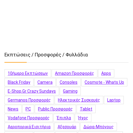
Εκπτώσεις / Προσφορές / Φυλλάδια
10ήμερο Εκπτώσεων
Amazon Προσφορές
Apps
Black Friday
Camera
Consoles
Cosmote - Whats Up
E-Shop.gr Crazy Sundays
Gaming
Germanos Προσφορές
Hλεκτρικές Συσκευές
Laptop
News
PC
Public Προσφορές
Tablet
Vodafone Προσφορές
Έπιπλα
Ήχος
Αεροπορικά Εισιτήρια
Αξεσουάρ
Δώρα-Μπόνους