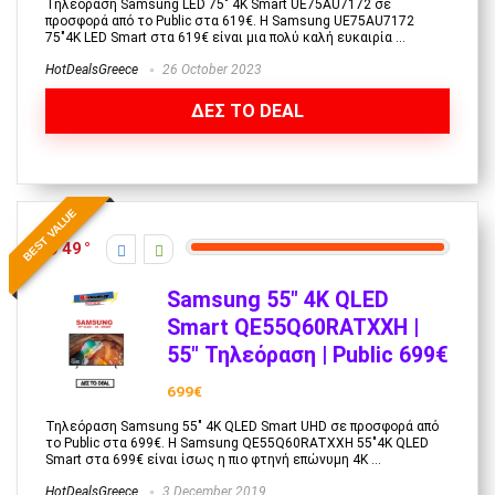
Τηλεόραση Samsung LED 75" 4K Smart UE75AU7172 σε
προσφορά από το Public στα 619€. Η Samsung UE75AU7172
75"4K LED Smart στα 619€ είναι μια πολύ καλή ευκαιρία ...
HotDealsGreece
26 October 2023
ΔΕΣ ΤΟ DEAL
BEST VALUE
49
Samsung 55″ 4K QLED
Smart QE55Q60RATXXH |
55″ Τηλεόραση | Public 699€
699€
Τηλεόραση Samsung 55" 4K QLED Smart UHD σε προσφορά από
το Public στα 699€. Η Samsung QE55Q60RATXXH 55"4K QLED
Smart στα 699€ είναι ίσως η πιο φτηνή επώνυμη 4Κ ...
HotDealsGreece
3 December 2019