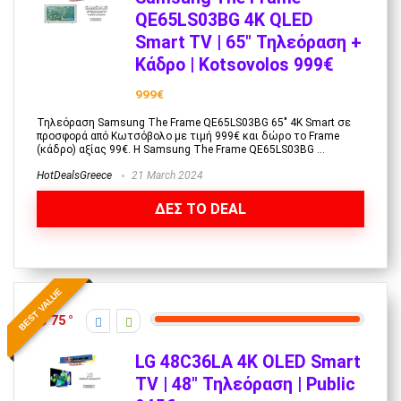
QE65LS03BG 4K QLED
Smart TV | 65″ Τηλεόραση +
Κάδρο | Kotsovolos 999€
999€
Τηλεόραση Samsung The Frame QE65LS03BG 65" 4K Smart σε
προσφορά από Κωτσόβολο με τιμή 999€ και δώρο το Frame
(κάδρο) αξίας 99€. Η Samsung The Frame QE65LS03BG ...
HotDealsGreece
21 March 2024
ΔΕΣ ΤΟ DEAL
BEST VALUE
75
LG 48C36LA 4K OLED Smart
TV | 48″ Τηλεόραση | Public