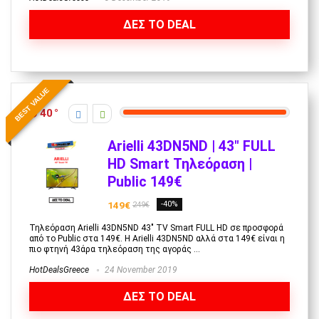
ΔΕΣ ΤΟ DEAL
BEST VALUE
40
Arielli 43DN5ND | 43″ FULL
HD Smart Τηλεόραση |
Public 149€
149€
-40%
249€
Τηλεόραση Arielli 43DN5ND 43" TV Smart FULL HD σε προσφορά
από το Public στα 149€. Η Arielli 43DN5ND αλλά στα 149€ είναι η
πιο φτηνή 43άρα τηλεόραση της αγοράς ...
HotDealsGreece
24 November 2019
ΔΕΣ ΤΟ DEAL