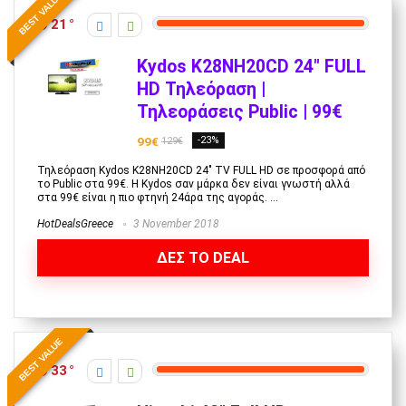
BEST VALUE
21
Kydos K28NH20CD 24″ FULL
HD Τηλεόραση |
Τηλεοράσεις Public | 99€
99€
-23%
129€
Τηλεόραση Kydos K28NH20CD 24" TV FULL HD σε προσφορά από
το Public στα 99€. Η Kydos σαν μάρκα δεν είναι γνωστή αλλά
στα 99€ είναι η πιο φτηνή 24άρα της αγοράς. ...
HotDealsGreece
3 November 2018
ΔΕΣ ΤΟ DEAL
BEST VALUE
33