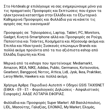
Στο Hotdeals.gr επιλέγουμε να σας ενημερώνουμε μόνο για
τις πραγματικές Προσφορές και Εκπτώσεις που έχουν τα
ηλεκτρονικά καταστήμα στην Ελλάδα και το Εξωτερικό.
Καθημερινά Προσφορές και Φυλλάδια για να κάνετε τις
αγορές σας πιο οικονομικά!
Προσφορές σε: Τηλεοράσεις, Laptop, Tablet, PC, Monitors,
Gadget, Κινητά-Smartphone αλλά και Προσφορές σε Ρούχα,
Παπούτσια και Τσάντες, Κοσμήματα και Αξεσουάρ ακόμα και
Έπιπλα και Ηλεκτρικές Συσκευές επώνυμων Brands και
πολλά ακόμα προϊόντα από τα πιο αξιόπιστα eshop από
Ελλάδα, Ευρώπη και Κίνα.
Μερικά από τα eshops που προτείνουμε: Mediamarkt,
Amazon, IKEA, NIKE, Adidas, Public, Germanos, Kotsovolos,
Gearbest, Banggood, Νοτος, Attica, Lidl, Jysk, Ikea, Praktiker,
Leroy Merlin, Hawkers και πολλά ακόμη.
Χρήσιμα Άρθρα: Περιοδικό Autotriti + Οδηγοί GSIS TAXISNET
(ΕΦΚΑ - Ε9 - Ε1 - Φορολογικές Δηλώσεις - Ασφαλιστικές
Εισφορές). ΑΑΔΕ ΛΟΤΑΡΙΑ ΕΦΟΡΙΑΣ.
Φυλλάδια και Προσφορές Super Market: ΑΒ Βασιλόπουλος,
LIDL, Μασούτης, Γαλαξίας, ΕΛΟΜΑΣ, My Market, Ελομάς,