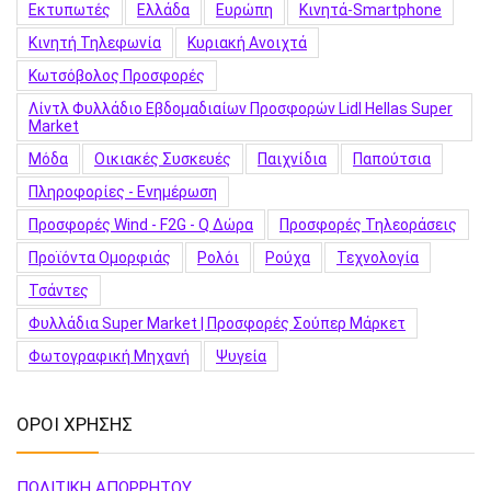
Εκτυπωτές
Ελλάδα
Ευρώπη
Κινητά-Smartphone
Κινητή Τηλεφωνία
Κυριακή Ανοιχτά
Κωτσόβολος Προσφορές
Λίντλ Φυλλάδιο Εβδομαδιαίων Προσφορών Lidl Hellas Super
Market
Μόδα
Οικιακές Συσκευές
Παιχνίδια
Παπούτσια
Πληροφορίες - Ενημέρωση
Προσφορές Wind - F2G - Q Δώρα
Προσφορές Τηλεοράσεις
Προϊόντα Ομορφιάς
Ρολόι
Ρούχα
Τεχνολογία
Τσάντες
Φυλλάδια Super Market | Προσφορές Σούπερ Μάρκετ
Φωτογραφική Μηχανή
Ψυγεία
ΟΡΟΙ ΧΡΗΣΗΣ
ΠΟΛΙΤΙΚΗ ΑΠΟΡΡΗΤΟΥ