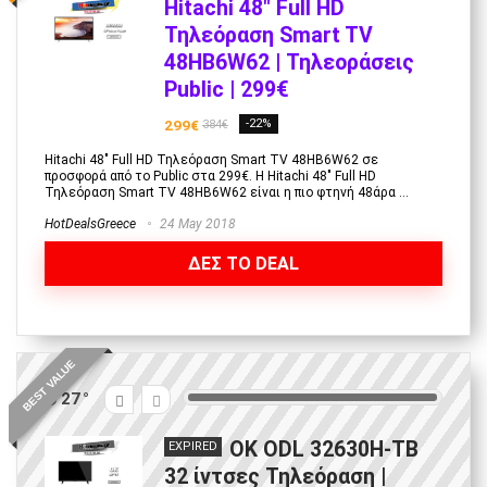
Hitachi 48″ Full HD
Τηλεόραση Smart TV
48HB6W62 | Τηλεοράσεις
Public | 299€
299€
-22%
384€
Hitachi 48" Full HD Τηλεόραση Smart TV 48HB6W62 σε
προσφορά από το Public στα 299€. Η Hitachi 48" Full HD
Τηλεόραση Smart TV 48HB6W62 είναι η πιο φτηνή 48άρα ...
HotDealsGreece
24 May 2018
ΔΕΣ ΤΟ DEAL
BEST VALUE
27
OK ODL 32630H-TB
EXPIRED
32 ίντσες Τηλεόραση |