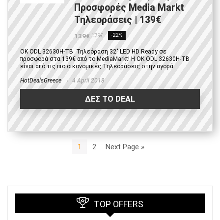
Προσφορές Media Markt
Τηλεοράσεις | 139€
139€
-22%
179€
OK ODL 32630H-TB Τηλεόραση 32" LED HD Ready σε
προσφορά στα 139€ από το MediaMarkt! H OK ODL 32630H-TB
είναι από τις πιο οικονομικές Τηλεοράσεις στην αγορά. ...
HotDealsGreece
4 April 2018
ΔΕΣ ΤΟ DEAL
1
2
Next Page »
TOP OFFERS