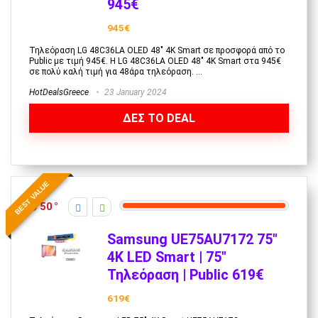
945€
945€
Τηλεόραση LG 48C36LA OLED 48" 4K Smart σε προσφορά από το
Public με τιμή 945€. Η LG 48C36LA OLED 48" 4K Smart στα 945€
σε πολύ καλή τιμή για 48άρα τηλεόραση. ...
HotDealsGreece
23 January 2024
ΔΕΣ ΤΟ DEAL
BEST VALUE
50
Samsung UE75AU7172 75″
4K LED Smart | 75″
Τηλεόραση | Public 619€
619€