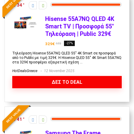
BEST VALUE
34
Hisense 55A7NQ QLED 4K
Smart TV | Προσφορά 55″
Τηλεόραση | Public 329€
329€
-27%
449
Τηλεόραση Hisense 55A7NQ QLED 55" 4K Smart σε προσφορά
από το Public με τιμή 329€. Η Hisense QLED 55" 4K Smart 55A7NQ
στα 329€ προσφέρει εξαιρετική σχέση ...
HotDealsGreece
12 November 2025
ΔΕΣ ΤΟ DEAL
BEST VALUE
41
Samsung The Frame