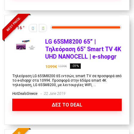
BEST PRICE
16
LG 65SM8200 65” |
Τηλεόραση 65″ Smart TV 4Κ
UHD NANOCELL | e-shopgr
1099€
-31%
1599€
Τηλεόραση LG 65SM8200 65 ιντσών, smart TV σε προσφορά από
το e-shopgr στα 1099€. Προσφορά στην 65άρα smart 4Κ
τηλεόραση, LG 65SM8200, με λειτουργίες WIFI, ...
HotDealsGreece
22 June 2019
ΔΕΣ ΤΟ DEAL