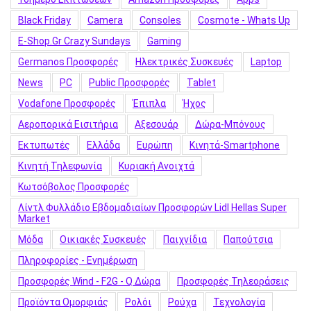
Black Friday
Camera
Consoles
Cosmote - Whats Up
E-Shop.gr Crazy Sundays
Gaming
Germanos Προσφορές
Hλεκτρικές Συσκευές
Laptop
News
PC
Public Προσφορές
Tablet
Vodafone Προσφορές
Έπιπλα
Ήχος
Αεροπορικά Εισιτήρια
Αξεσουάρ
Δώρα-Μπόνους
Εκτυπωτές
Ελλάδα
Ευρώπη
Κινητά-Smartphone
Κινητή Τηλεφωνία
Κυριακή Ανοιχτά
Κωτσόβολος Προσφορές
Λίντλ Φυλλάδιο Εβδομαδιαίων Προσφορών Lidl Hellas Super
Market
Μόδα
Οικιακές Συσκευές
Παιχνίδια
Παπούτσια
Πληροφορίες - Ενημέρωση
Προσφορές Wind - F2G - Q Δώρα
Προσφορές Τηλεοράσεις
Προϊόντα Ομορφιάς
Ρολόι
Ρούχα
Τεχνολογία