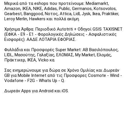
Μερικά από τα eshops που προτείνουμε: Mediamarkt,
Amazon, IKEA, NIKE, Adidas, Public, Germanos, Kotsovolos,
Gearbest, Banggood, Νοτος, Attica, Lidl, Jysk, Ikea, Praktiker,
Leroy Merlin, Hawkers και πολλά ακόμη.
Χρήσιμα Άρθρα: Περιοδικό Autotriti + Οδηγοί GSIS TAXISNET
(ΕΦΚΑ - Ε9 - Ε1 - Φορολογικές Δηλώσεις - Ασφαλιστικές
Εισφορές). ΑΑΔΕ ΛΟΤΑΡΙΑ ΕΦΟΡΙΑΣ.
Φυλλάδια και Προσφορές Super Market: ΑΒ Βασιλόπουλος,
LIDL, Μασούτης, Γαλαξίας, ΕΛΟΜΑΣ, My Market, Ελομάς,
Πράκτικερ, ΙΚΕΑ, Vicko κα.
Σας ενημερώνουμε για δώρα σε Χρόνο Ομιλίας και Δωρεάν
GB για Mobile Internet από τις Προσφορες Cosmote - Wind -
Vodafone - F2G - Whats Up - Q.
Δωρεάν Apps για Android και iOS.