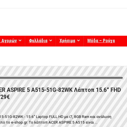
ί Αγορών
Φυλλάδια
Χρήσιμα
Μόδα – Ρούχα
R ASPIRE 5 A515-51G-82WK Λάπτοπ 15.6” FHD
 729€
-51G-82WK - 15.6" Laptop FULL HD με i7, 8GB Ram και ανάλυση
 το e-shop.gr. To λάπτοπ ACER ASPIRE 5 A515 είναι ...