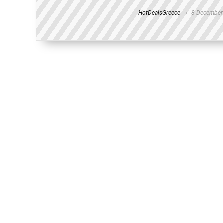
HotDealsGreece
8 December