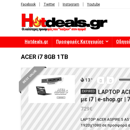
Facebook
Twitter
Instagram
Youtube
Hotdeals.gr
Προσφορές Κατηγορίες
Οδηγο
ACER i7 8GB 1TB
BEST VALUE
13
LAPTOP ACE
EXPIRED
με i7 | e-shop.gr |
729€
LAPTOP ACER ASPIRE 5 A515
1920χ1080 σε προσφορά από