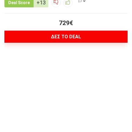
0
+13
Deal Score
729€
ΔΕΣ ΤΟ DEAL