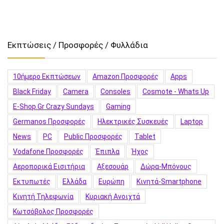
Εκπτώσεις / Προσφορές / Φυλλάδια
10ήμερο Εκπτώσεων
Amazon Προσφορές
Apps
Black Friday
Camera
Consoles
Cosmote - Whats Up
E-Shop.gr Crazy Sundays
Gaming
Germanos Προσφορές
Hλεκτρικές Συσκευές
Laptop
News
PC
Public Προσφορές
Tablet
Vodafone Προσφορές
Έπιπλα
Ήχος
Αεροπορικά Εισιτήρια
Αξεσουάρ
Δώρα-Μπόνους
Εκτυπωτές
Ελλάδα
Ευρώπη
Κινητά-Smartphone
Κινητή Τηλεφωνία
Κυριακή Ανοιχτά
Κωτσόβολος Προσφορές