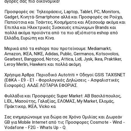
αγορές σας πιο οικονομικά!
Προσφορές σε: Τηλεοράσεις, Laptop, Tablet, PC, Monitors,
Gadget, Κινητά-Smartphone αλλά και Προσφορές σε Ρούχα,
Παπούτσια και Τσάντες, Κοσμήματα και Αξεσουάρ ακόμα και
Έπιπλα και Ηλεκτρικές Συσκευές επώνυμων Brands και
πολλά ακόμα προϊόντα από τα πιο αξιόπιστα eshop από
Ελλάδα, Ευρώπη και Κίνα.
Μερικά από τα eshops που προτείνουμε: Mediamarkt,
Amazon, IKEA, NIKE, Adidas, Public, Germanos, Kotsovolos,
Gearbest, Banggood, Νοτος, Attica, Lidl, Jysk, Ikea, Praktiker,
Leroy Merlin, Hawkers και πολλά ακόμη.
Χρήσιμα Άρθρα: Περιοδικό Autotriti + Οδηγοί GSIS TAXISNET
(ΕΦΚΑ - Ε9 - Ε1 - Φορολογικές Δηλώσεις - Ασφαλιστικές
Εισφορές). ΑΑΔΕ ΛΟΤΑΡΙΑ ΕΦΟΡΙΑΣ.
Φυλλάδια και Προσφορές Super Market: ΑΒ Βασιλόπουλος,
LIDL, Μασούτης, Γαλαξίας, ΕΛΟΜΑΣ, My Market, Ελομάς,
Πράκτικερ, ΙΚΕΑ, Vicko κα.
Σας ενημερώνουμε για δώρα σε Χρόνο Ομιλίας και Δωρεάν
GB για Mobile Internet από τις Προσφορες Cosmote - Wind -
Vodafone - F2G - Whats Up - Q.