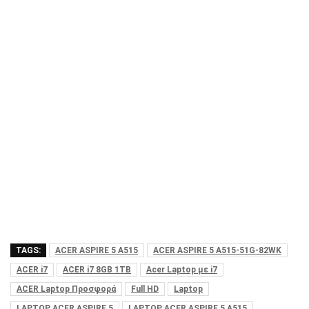
TAGS:
ACER ASPIRE 5 A515
ACER ASPIRE 5 A515-51G-82WK
ACER i7
ACER i7 8GB 1TB
Acer Laptop με i7
ACER Laptop Προσφορά
Full HD
Laptop
LAPTOP ACER ASPIRE 5
LAPTOP ACER ASPIRE 5 A515