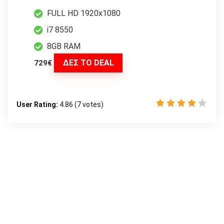
FULL HD 1920x1080
i7 8550
8GB RAM
ΔΕΣ ΤΟ DEAL
729€
User Rating:
4.86
(
7
votes)