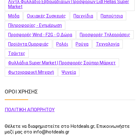
Λίντλ Φυλλάδιο Εβδομαδιαίων Προσφορών Lidl Hellas Super
Market
Μόδα
Οικιακές Συσκευές
Παιχνίδια
Παπούτσια
Πληροφορίες - Ενημέρωση
Προσφορές Wind - F2G - Q Δώρα
Προσφορές Τηλεοράσεις
Προϊόντα Ομορφιάς
Ρολόι
Ρούχα
Τεχνολογία
Τσάντες
Φυλλάδια Super Market | Προσφορές Σούπερ Μάρκετ
Φωτογραφική Μηχανή
Ψυγεία
ΟΡΟΙ ΧΡΗΣΗΣ
ΠΟΛΙΤΙΚΗ ΑΠΟΡΡΗΤΟΥ
Θέλετε να διαφημιστείτε στο Hotdeals.gr; Επικοινωνήστε
μαζί μας στο info@hotdeals.gr