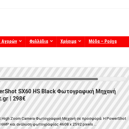
ί Αγορών
Φυλλάδια
Χρήσιμα
Μόδα – Ρούχα
rShot SX60 HS Black Φωτογραφική Μηχανή
.gr | 298€
 High Zoom Camera Φωτογραφική Μηχανή σε προσφορά. Η PowerShot
16MP και ανάλυση φωτογραφίας 4608 x 2592 pixels ...