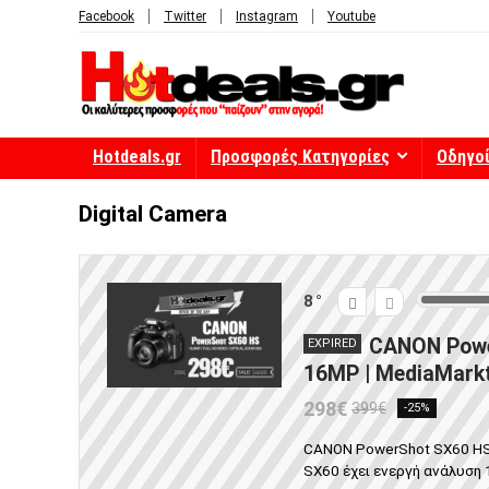
Facebook
Twitter
Instagram
Youtube
Hotdeals.gr
Προσφορές Κατηγορίες
Οδηγο
Digital Camera
8
CANON Powe
EXPIRED
16MP | MediaMarkt
298€
399€
-25%
CANON PowerShot SX60 HS
SX60 έχει ενεργή ανάλυση 