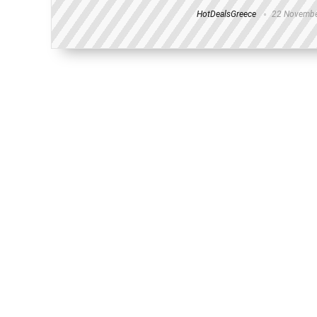
HotDealsGreece
22 Novembe