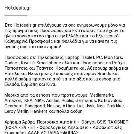
Hotdeals.gr
Στο Hotdeals.gr επιλέγουμε να σας ενημερώνουμε μόνο για
τις πραγματικές Προσφορές και Εκπτώσεις που έχουν τα
ηλεκτρονικά καταστήμα στην Ελλάδα και το Εξωτερικό.
Καθημερινά Προσφορές και Φυλλάδια για να κάνετε τις
αγορές σας πιο οικονομικά!
Προσφορές σε: Τηλεοράσεις, Laptop, Tablet, PC, Monitors,
Gadget, Κινητά-Smartphone αλλά και Προσφορές σε Ρούχα,
Παπούτσια και Τσάντες, Κοσμήματα και Αξεσουάρ ακόμα και
Έπιπλα και Ηλεκτρικές Συσκευές επώνυμων Brands και
πολλά ακόμα προϊόντα από τα πιο αξιόπιστα eshop από
Ελλάδα, Ευρώπη και Κίνα.
Μερικά από τα eshops που προτείνουμε: Mediamarkt,
Amazon, IKEA, NIKE, Adidas, Public, Germanos, Kotsovolos,
Gearbest, Banggood, Νοτος, Attica, Lidl, Jysk, Ikea, Praktiker,
Leroy Merlin, Hawkers και πολλά ακόμη.
Χρήσιμα Άρθρα: Περιοδικό Autotriti + Οδηγοί GSIS TAXISNET
(ΕΦΚΑ - Ε9 - Ε1 - Φορολογικές Δηλώσεις - Ασφαλιστικές
Εισφορές). ΑΑΔΕ ΛΟΤΑΡΙΑ ΕΦΟΡΙΑΣ.