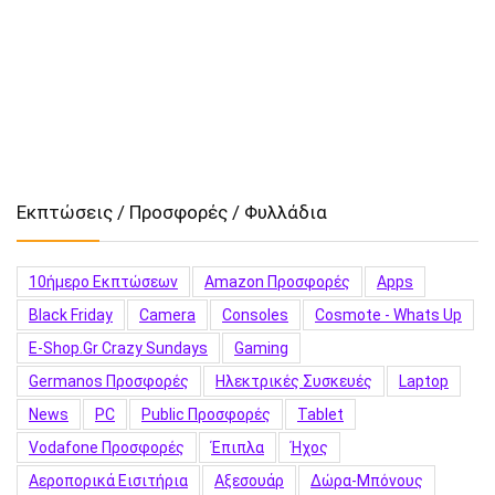
Εκπτώσεις / Προσφορές / Φυλλάδια
10ήμερο Εκπτώσεων
Amazon Προσφορές
Apps
Black Friday
Camera
Consoles
Cosmote - Whats Up
E-Shop.gr Crazy Sundays
Gaming
Germanos Προσφορές
Hλεκτρικές Συσκευές
Laptop
News
PC
Public Προσφορές
Tablet
Vodafone Προσφορές
Έπιπλα
Ήχος
Αεροπορικά Εισιτήρια
Αξεσουάρ
Δώρα-Μπόνους