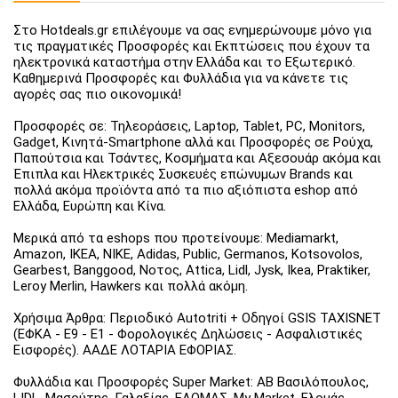
Στο Hotdeals.gr επιλέγουμε να σας ενημερώνουμε μόνο για
τις πραγματικές Προσφορές και Εκπτώσεις που έχουν τα
ηλεκτρονικά καταστήμα στην Ελλάδα και το Εξωτερικό.
Καθημερινά Προσφορές και Φυλλάδια για να κάνετε τις
αγορές σας πιο οικονομικά!
Προσφορές σε: Τηλεοράσεις, Laptop, Tablet, PC, Monitors,
Gadget, Κινητά-Smartphone αλλά και Προσφορές σε Ρούχα,
Παπούτσια και Τσάντες, Κοσμήματα και Αξεσουάρ ακόμα και
Έπιπλα και Ηλεκτρικές Συσκευές επώνυμων Brands και
πολλά ακόμα προϊόντα από τα πιο αξιόπιστα eshop από
Ελλάδα, Ευρώπη και Κίνα.
Μερικά από τα eshops που προτείνουμε: Mediamarkt,
Amazon, IKEA, NIKE, Adidas, Public, Germanos, Kotsovolos,
Gearbest, Banggood, Νοτος, Attica, Lidl, Jysk, Ikea, Praktiker,
Leroy Merlin, Hawkers και πολλά ακόμη.
Χρήσιμα Άρθρα: Περιοδικό Autotriti + Οδηγοί GSIS TAXISNET
(ΕΦΚΑ - Ε9 - Ε1 - Φορολογικές Δηλώσεις - Ασφαλιστικές
Εισφορές). ΑΑΔΕ ΛΟΤΑΡΙΑ ΕΦΟΡΙΑΣ.
Φυλλάδια και Προσφορές Super Market: ΑΒ Βασιλόπουλος,
LIDL, Μασούτης, Γαλαξίας, ΕΛΟΜΑΣ, My Market, Ελομάς,