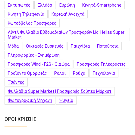
Εκτυπωτές
Ελλάδα
Ευρώπη
Κινητά-Smartphone
Κινητή Τηλεφωνία
Κυριακή Ανοιχτά
Κωτσόβολος Προσφορές
Λίντλ Φυλλάδιο Εβδομαδιαίων Προσφορών Lidl Hellas Super
Market
Μόδα
Οικιακές Συσκευές
Παιχνίδια
Παπούτσια
Πληροφορίες - Ενημέρωση
Προσφορές Wind - F2G - Q Δώρα
Προσφορές Τηλεοράσεις
Προϊόντα Ομορφιάς
Ρολόι
Ρούχα
Τεχνολογία
Τσάντες
Φυλλάδια Super Market | Προσφορές Σούπερ Μάρκετ
Φωτογραφική Μηχανή
Ψυγεία
ΟΡΟΙ ΧΡΗΣΗΣ