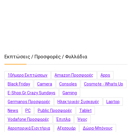
Εκπτώσεις / Προσφορές / Φυλλάδια
10ήμερο Εκπτώσεων
Amazon Προσφορές
Apps
Black Friday
Camera
Consoles
Cosmote - Whats Up
E-Shop.gr Crazy Sundays
Gaming
Germanos Προσφορές
Hλεκτρικές Συσκευές
Laptop
News
PC
Public Προσφορές
Tablet
Vodafone Προσφορές
Έπιπλα
Ήχος
Αεροπορικά Εισιτήρια
Αξεσουάρ
Δώρα-Μπόνους