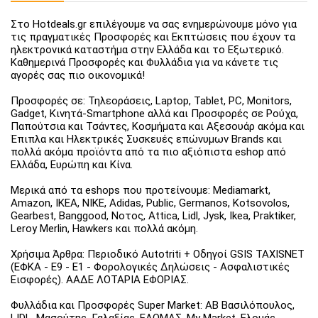
Στο Hotdeals.gr επιλέγουμε να σας ενημερώνουμε μόνο για
τις πραγματικές Προσφορές και Εκπτώσεις που έχουν τα
ηλεκτρονικά καταστήμα στην Ελλάδα και το Εξωτερικό.
Καθημερινά Προσφορές και Φυλλάδια για να κάνετε τις
αγορές σας πιο οικονομικά!
Προσφορές σε: Τηλεοράσεις, Laptop, Tablet, PC, Monitors,
Gadget, Κινητά-Smartphone αλλά και Προσφορές σε Ρούχα,
Παπούτσια και Τσάντες, Κοσμήματα και Αξεσουάρ ακόμα και
Έπιπλα και Ηλεκτρικές Συσκευές επώνυμων Brands και
πολλά ακόμα προϊόντα από τα πιο αξιόπιστα eshop από
Ελλάδα, Ευρώπη και Κίνα.
Μερικά από τα eshops που προτείνουμε: Mediamarkt,
Amazon, IKEA, NIKE, Adidas, Public, Germanos, Kotsovolos,
Gearbest, Banggood, Νοτος, Attica, Lidl, Jysk, Ikea, Praktiker,
Leroy Merlin, Hawkers και πολλά ακόμη.
Χρήσιμα Άρθρα: Περιοδικό Autotriti + Οδηγοί GSIS TAXISNET
(ΕΦΚΑ - Ε9 - Ε1 - Φορολογικές Δηλώσεις - Ασφαλιστικές
Εισφορές). ΑΑΔΕ ΛΟΤΑΡΙΑ ΕΦΟΡΙΑΣ.
Φυλλάδια και Προσφορές Super Market: ΑΒ Βασιλόπουλος,
LIDL, Μασούτης, Γαλαξίας, ΕΛΟΜΑΣ, My Market, Ελομάς,