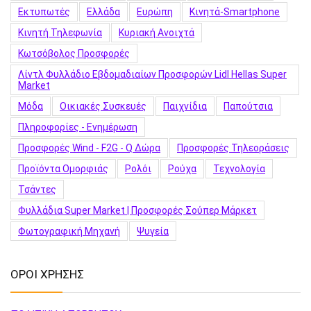
Εκτυπωτές
Ελλάδα
Ευρώπη
Κινητά-Smartphone
Κινητή Τηλεφωνία
Κυριακή Ανοιχτά
Κωτσόβολος Προσφορές
Λίντλ Φυλλάδιο Εβδομαδιαίων Προσφορών Lidl Hellas Super
Market
Μόδα
Οικιακές Συσκευές
Παιχνίδια
Παπούτσια
Πληροφορίες - Ενημέρωση
Προσφορές Wind - F2G - Q Δώρα
Προσφορές Τηλεοράσεις
Προϊόντα Ομορφιάς
Ρολόι
Ρούχα
Τεχνολογία
Τσάντες
Φυλλάδια Super Market | Προσφορές Σούπερ Μάρκετ
Φωτογραφική Μηχανή
Ψυγεία
ΟΡΟΙ ΧΡΗΣΗΣ