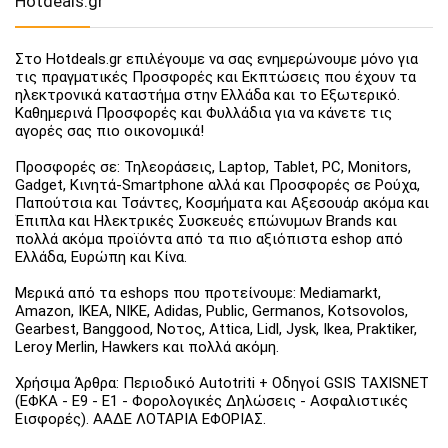
Hotdeals.gr
Στο Hotdeals.gr επιλέγουμε να σας ενημερώνουμε μόνο για
τις πραγματικές Προσφορές και Εκπτώσεις που έχουν τα
ηλεκτρονικά καταστήμα στην Ελλάδα και το Εξωτερικό.
Καθημερινά Προσφορές και Φυλλάδια για να κάνετε τις
αγορές σας πιο οικονομικά!
Προσφορές σε: Τηλεοράσεις, Laptop, Tablet, PC, Monitors,
Gadget, Κινητά-Smartphone αλλά και Προσφορές σε Ρούχα,
Παπούτσια και Τσάντες, Κοσμήματα και Αξεσουάρ ακόμα και
Έπιπλα και Ηλεκτρικές Συσκευές επώνυμων Brands και
πολλά ακόμα προϊόντα από τα πιο αξιόπιστα eshop από
Ελλάδα, Ευρώπη και Κίνα.
Μερικά από τα eshops που προτείνουμε: Mediamarkt,
Amazon, IKEA, NIKE, Adidas, Public, Germanos, Kotsovolos,
Gearbest, Banggood, Νοτος, Attica, Lidl, Jysk, Ikea, Praktiker,
Leroy Merlin, Hawkers και πολλά ακόμη.
Χρήσιμα Άρθρα: Περιοδικό Autotriti + Οδηγοί GSIS TAXISNET
(ΕΦΚΑ - Ε9 - Ε1 - Φορολογικές Δηλώσεις - Ασφαλιστικές
Εισφορές). ΑΑΔΕ ΛΟΤΑΡΙΑ ΕΦΟΡΙΑΣ.