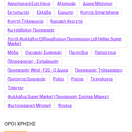
Αεροπορικά Εισιτήρια
Αξεσουάρ
Δώρα-Μπόνους
Εκτυπωτές
Ελλάδα
Ευρώπη
Κινητά-Smartphone
Κινητή Τηλεφωνία
Κυριακή Ανοιχτά
Κωτσόβολος Προσφορές
Λίντλ Φυλλάδιο Εβδομαδιαίων Προσφορών Lidl Hellas Super
Market
Μόδα
Οικιακές Συσκευές
Παιχνίδια
Παπούτσια
Πληροφορίες - Ενημέρωση
Προσφορές Wind - F2G - Q Δώρα
Προσφορές Τηλεοράσεις
Προϊόντα Ομορφιάς
Ρολόι
Ρούχα
Τεχνολογία
Τσάντες
Φυλλάδια Super Market | Προσφορές Σούπερ Μάρκετ
Φωτογραφική Μηχανή
Ψυγεία
ΟΡΟΙ ΧΡΗΣΗΣ