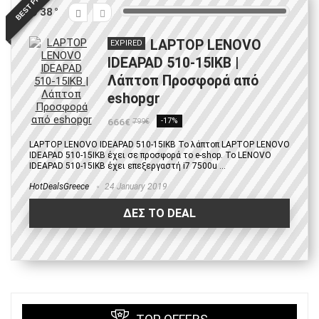
BEST PRICE
38
LAPTOP LENOVO
EXPIRED
IDEAPAD 510-15IKB |
Λάπτοπ Προσφορά από
eshopgr
666€
-17%
799€
LAPTOP LENOVO IDEAPAD 510-15IKB Το λάπτοπ LAPTOP LENOVO
IDEAPAD 510-15IKB έχει σε προσφορά το e-shop. Το LENOVO
IDEAPAD 510-15IKB έχει επεξεργαστή i7 7500u ...
HotDealsGreece
24 January 2019
ΔΕΣ ΤΟ DEAL