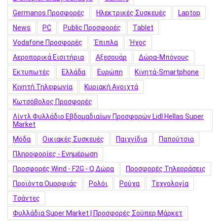
Germanos Προσφορές
Hλεκτρικές Συσκευές
Laptop
News
PC
Public Προσφορές
Tablet
Vodafone Προσφορές
Έπιπλα
Ήχος
Αεροπορικά Εισιτήρια
Αξεσουάρ
Δώρα-Μπόνους
Εκτυπωτές
Ελλάδα
Ευρώπη
Κινητά-Smartphone
Κινητή Τηλεφωνία
Κυριακή Ανοιχτά
Κωτσόβολος Προσφορές
Λίντλ Φυλλάδιο Εβδομαδιαίων Προσφορών Lidl Hellas Super
Market
Μόδα
Οικιακές Συσκευές
Παιχνίδια
Παπούτσια
Πληροφορίες - Ενημέρωση
Προσφορές Wind - F2G - Q Δώρα
Προσφορές Τηλεοράσεις
Προϊόντα Ομορφιάς
Ρολόι
Ρούχα
Τεχνολογία
Τσάντες
Φυλλάδια Super Market | Προσφορές Σούπερ Μάρκετ