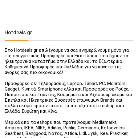
Hotdeals.gr
Στο Hotdeals.gr επιλέγουμε να σας ενημερώνουμε μόνο για
τις πραγματικές Προσφορές και Εκπτώσεις που έχουν τα
ηλεκτρονικά καταστήμα στην Ελλάδα και το Εξωτερικό.
Καθημερινά Προσφορές και Φυλλάδια για να κάνετε τις
αγορές σας πιο οικονομικά!
Προσφορές σε: Τηλεοράσεις, Laptop, Tablet, PC, Monitors,
Gadget, Κινητά-Smartphone αλλά και Προσφορές σε Ρούχα,
Παπούτσια και Τσάντες, Κοσμήματα και Αξεσουάρ ακόμα και
Έπιπλα και Ηλεκτρικές Συσκευές επώνυμων Brands και
πολλά ακόμα προϊόντα από τα πιο αξιόπιστα eshop από
Ελλάδα, Ευρώπη και Κίνα.
Μερικά από τα eshops που προτείνουμε: Mediamarkt,
Amazon, IKEA, NIKE, Adidas, Public, Germanos, Kotsovolos,
Gearbest, Banggood, Νοτος, Attica, Lidl, Jysk, Ikea, Praktiker,