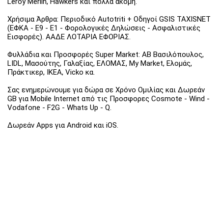
Leroy Merlin, Hawkers και πολλά ακόμη.
Χρήσιμα Άρθρα: Περιοδικό Autotriti + Οδηγοί GSIS TAXISNET
(ΕΦΚΑ - Ε9 - Ε1 - Φορολογικές Δηλώσεις - Ασφαλιστικές
Εισφορές). ΑΑΔΕ ΛΟΤΑΡΙΑ ΕΦΟΡΙΑΣ.
Φυλλάδια και Προσφορές Super Market: ΑΒ Βασιλόπουλος,
LIDL, Μασούτης, Γαλαξίας, ΕΛΟΜΑΣ, My Market, Ελομάς,
Πράκτικερ, ΙΚΕΑ, Vicko κα.
Σας ενημερώνουμε για δώρα σε Χρόνο Ομιλίας και Δωρεάν
GB για Mobile Internet από τις Προσφορες Cosmote - Wind -
Vodafone - F2G - Whats Up - Q.
Δωρεάν Apps για Android και iOS.