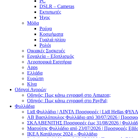
PC
DSLR – Cameras
Εκτυπωτές
Ήχος
Μόδα
Ρούχα
Κοσμήματα
Γυαλιά ηλίου
Ρολόι
Οικιακές Συσκευές
Εργαλεία – Εξοπλισμός
Αεροπορικά Εισιτήρια
Apps
Ελλάδα
Ευρώπη
Κίνα
Οδηγοί Αγορών
Οδηγός: Πως κάνω εγγραφή στο Amazon;
Οδηγός: Πως κάνω εγγραφή στο PayPal;
Φυλλάδια
Lidl Φυλλάδιο | ΛΙΝΤΛ Προσφορές | Lidl Hellas ΦΥ
AB Βασιλόπουλος Φυλλάδιο από 30/07/2026 | Προσφο
ΣΚΛΑΒΕΝΙΤΗΣ Προσφορές έως 31/08/2026 | Φυλλάδιο
Μασούτης Φυλλάδιο από 23/07/2026 | Προσφορές Εβδ
ΙΚΕΑ Κατάλογος 2024 – Φυλλάδιο