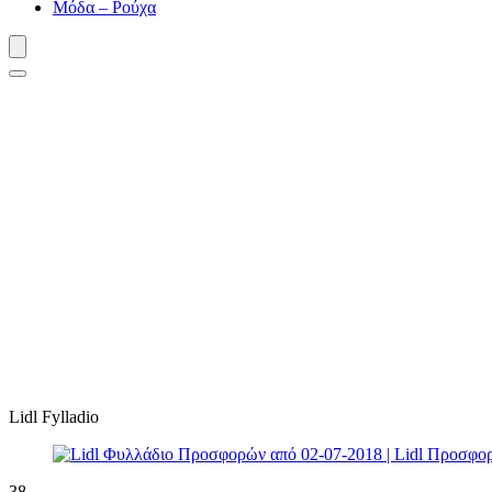
Μόδα – Ρούχα
Lidl Fylladio
38