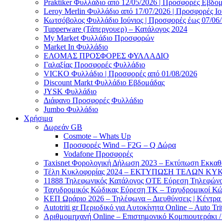
Praktiker Φυλλάδιο από 12/05/2026 | Προσφορές Εβδο
Leroy Merlin Φυλλάδιο από 17/07/2026 | Προσφορές Ιο
Κωτσόβολος Φυλλάδιο Ιούνιος | Προσφορές έως 07/06
Tupperware (Τάπεργουερ) – Κατάλογος 2024
My Market Φυλλάδιο Προσφορών
Market In Φυλλάδιο
ΕΛΟΜΑΣ ΠΡΟΣΦΟΡΕΣ ΦΥΛΛΑΔΙΟ
Γαλαξίας Προσφορές Φυλλάδιο
VICKO Φυλλάδιο | Προσφορές από 01/08/2026
Discount Markt Φυλλάδιο Εβδομάδας
JYSK Φυλλάδιο
Διάφανο Προσφορές Φυλλάδιο
Jumbo Φυλλάδιο
Χρήσιμα
Δωρεάν GB
Cosmote – Whats Up
Προσφορές Wind – F2G – Q Δώρα
Vodafone Προσφορές
Taxisnet Φορολογική Δήλωση 2023 – Εκτύπωση Εκκα
Τέλη Kυκλοφορίας 2024 – ΕΚΤΥΠΩΣΗ ΤΕΛΩΝ ΚΥΚ
11888 Τηλεφωνικός Κατάλογος ΟΤΕ Εύρεση Τηλεφώνου
Ταχυδρομικός Κώδικας Εύρεση ΤΚ – Ταχυδρομικοί Κώ
ΚΕΠ Ωράριο 2026 – Τηλέφωνα – Διευθύνσεις | Κέντρ
Autotriti gr Περιοδικό για Αυτοκίνητα Online – Auto Trit
Αριθμομηχανή Online – Επιστημονικό Κομπιουτεράκι 