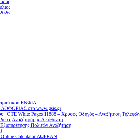
μάδας
ύλιος
/2026
θαριστικού EΝΦΙΑ
ΛΟΦΟΡΙΑΣ στο www.gsis.gr
 | OTE White Pages 11888 – Χρυσός Οδηγός – Αναζήτηση Τηλεφώ
δικες Αναζήτηση με Διεύθυνση
α Εξυπηρέτησης Πολιτών Αναζήτηση
i
/ Online Calculator ΔΩΡΕΑΝ