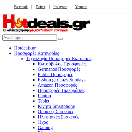
Facebook
Twitter
Instagram
Youtube
Hotdeals.gr
Προσφορές Κατηγορίες
Τεχνολογία Προσφορές Εκπτώσεις
Κωτσόβολος Προσφορές
Germanos Προσφορές
Public Προσφορές
E-shop.gr Crazy Sundays
Amazon Προσφορές
Προσφορές Τηλεοράσεις
Laptop
Tablet
Κινητά-Smartphone
Οικιακές Συσκευές
Hλεκτρικές Συσκευές
Ήχος
Gaming