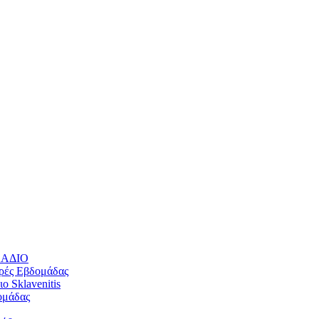
ΛΛΑΔΙΟ
ρές Εβδομάδας
 Sklavenitis
ομάδας