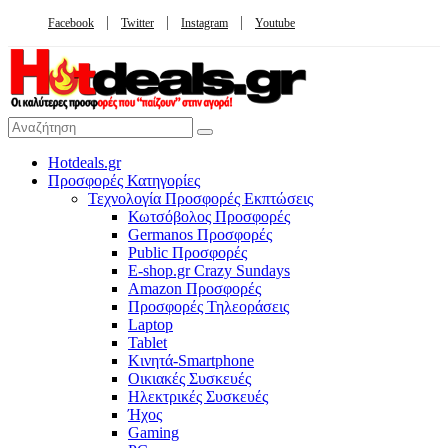
Facebook
Twitter
Instagram
Youtube
Hotdeals.gr
Προσφορές Κατηγορίες
Τεχνολογία Προσφορές Εκπτώσεις
Κωτσόβολος Προσφορές
Germanos Προσφορές
Public Προσφορές
E-shop.gr Crazy Sundays
Amazon Προσφορές
Προσφορές Τηλεοράσεις
Laptop
Tablet
Κινητά-Smartphone
Οικιακές Συσκευές
Hλεκτρικές Συσκευές
Ήχος
Gaming