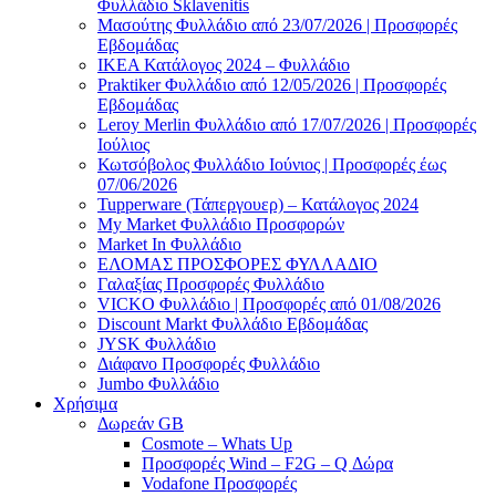
Φυλλάδιο Sklavenitis
Μασούτης Φυλλάδιο από 23/07/2026 | Προσφορές
Εβδομάδας
ΙΚΕΑ Κατάλογος 2024 – Φυλλάδιο
Praktiker Φυλλάδιο από 12/05/2026 | Προσφορές
Εβδομάδας
Leroy Merlin Φυλλάδιο από 17/07/2026 | Προσφορές
Ιούλιος
Κωτσόβολος Φυλλάδιο Ιούνιος | Προσφορές έως
07/06/2026
Tupperware (Τάπεργουερ) – Κατάλογος 2024
My Market Φυλλάδιο Προσφορών
Market In Φυλλάδιο
ΕΛΟΜΑΣ ΠΡΟΣΦΟΡΕΣ ΦΥΛΛΑΔΙΟ
Γαλαξίας Προσφορές Φυλλάδιο
VICKO Φυλλάδιο | Προσφορές από 01/08/2026
Discount Markt Φυλλάδιο Εβδομάδας
JYSK Φυλλάδιο
Διάφανο Προσφορές Φυλλάδιο
Jumbo Φυλλάδιο
Χρήσιμα
Δωρεάν GB
Cosmote – Whats Up
Προσφορές Wind – F2G – Q Δώρα
Vodafone Προσφορές