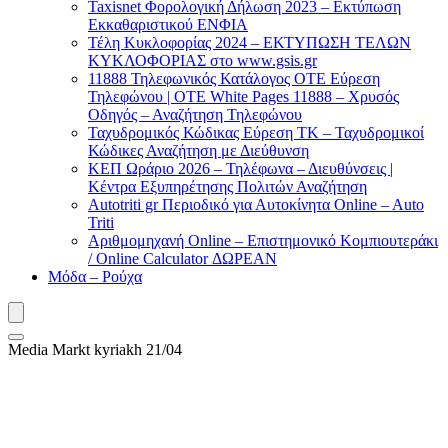
Taxisnet Φορολογική Δήλωση 2023 – Εκτύπωση
Εκκαθαριστικού EΝΦΙΑ
Τέλη Kυκλοφορίας 2024 – ΕΚΤΥΠΩΣΗ ΤΕΛΩΝ
ΚΥΚΛΟΦΟΡΙΑΣ στο www.gsis.gr
11888 Τηλεφωνικός Κατάλογος ΟΤΕ Εύρεση
Τηλεφώνου | OTE White Pages 11888 – Χρυσός
Οδηγός – Αναζήτηση Τηλεφώνου
Ταχυδρομικός Κώδικας Εύρεση ΤΚ – Ταχυδρομικοί
Κώδικες Αναζήτηση με Διεύθυνση
ΚΕΠ Ωράριο 2026 – Τηλέφωνα – Διευθύνσεις |
Κέντρα Εξυπηρέτησης Πολιτών Αναζήτηση
Autotriti gr Περιοδικό για Αυτοκίνητα Online – Auto
Triti
Αριθμομηχανή Online – Επιστημονικό Κομπιουτεράκι
/ Online Calculator ΔΩΡΕΑΝ
Μόδα – Ρούχα
Media Markt kyriakh 21/04