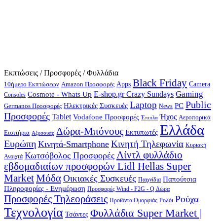
Εκπτώσεις / Προσφορές / Φυλλάδια
Black Friday
10ήμερο Εκπτώσεων
Apps
Camera
Amazon Προσφορές
Gaming
E-shop.gr Crazy Sundays
Cosmote - Whats Up
Consoles
Public
Laptop
Hλεκτρικές Συσκευές
PC
Germanos Προσφορές
News
Προσφορές
Ήχος
Tablet
Vodafone Προσφορές
Αεροπορικά
Έπιπλα
Ελλάδα
Δώρα-Μπόνους
Εκτυπωτές
Εισιτήρια
Αξεσουάρ
Ευρώπη
Κινητή Τηλεφωνία
Κινητά-Smartphone
Κυριακή
Λίντλ φυλλάδιο
Κωτσόβολος Προσφορές
Ανοιχτά
εβδομαδιαίων προσφορών Lidl Hellas Super
Μόδα
Market
Οικιακές Συσκευές
Παπούτσια
Παιχνίδια
Πληροφορίες - Ενημέρωση
Προσφορές Wind - F2G - Q Δώρα
Προσφορές Τηλεοράσεις
Ρούχα
Προϊόντα Ομορφιάς
Ρολόι
Τεχνολογία
Φυλλάδια Super Market |
Τσάντες