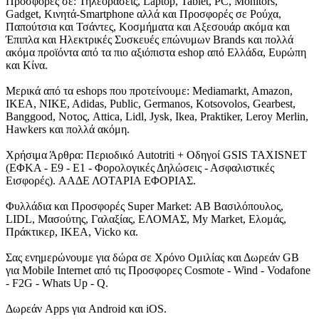
Προσφορές σε: Τηλεοράσεις, Laptop, Tablet, PC, Monitors,
Gadget, Κινητά-Smartphone αλλά και Προσφορές σε Ρούχα,
Παπούτσια και Τσάντες, Κοσμήματα και Αξεσουάρ ακόμα και
Έπιπλα και Ηλεκτρικές Συσκευές επώνυμων Brands και πολλά
ακόμα προϊόντα από τα πιο αξιόπιστα eshop από Ελλάδα, Ευρώπη
και Κίνα.
Μερικά από τα eshops που προτείνουμε: Mediamarkt, Amazon,
IKEA, NIKE, Adidas, Public, Germanos, Kotsovolos, Gearbest,
Banggood, Νοτος, Attica, Lidl, Jysk, Ikea, Praktiker, Leroy Merlin,
Hawkers και πολλά ακόμη.
Χρήσιμα Άρθρα: Περιοδικό Autotriti + Οδηγοί GSIS TAXISNET
(ΕΦΚΑ - Ε9 - Ε1 - Φορολογικές Δηλώσεις - Ασφαλιστικές
Εισφορές). ΑΑΔΕ ΛΟΤΑΡΙΑ ΕΦΟΡΙΑΣ.
Φυλλάδια και Προσφορές Super Market: ΑΒ Βασιλόπουλος,
LIDL, Μασούτης, Γαλαξίας, ΕΛΟΜΑΣ, My Market, Ελομάς,
Πράκτικερ, ΙΚΕΑ, Vicko κα.
Σας ενημερώνουμε για δώρα σε Χρόνο Ομιλίας και Δωρεάν GB
για Mobile Internet από τις Προσφορες Cosmote - Wind - Vodafone
- F2G - Whats Up - Q.
Δωρεάν Apps για Android και iOS.