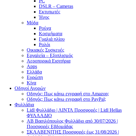
PC
DSLR – Cameras
Εκτυπωτές
Ήχος
Μόδα
Ρούχα
Κοσμήματα
Γυαλιά ηλίου
Ρολόι
Οικιακές Συσκευές
Εργαλεία – Εξοπλισμός
Αεροπορικά Εισιτήρια
Apps
Ελλάδα
Ευρώπη
Κίνα
Οδηγοί Αγορών
Οδηγός: Πως κάνω εγγραφή στο Amazon;
Οδηγός: Πως κάνω εγγραφή στο PayPal;
Φυλλάδια
Lidl Φυλλάδιο | ΛΙΝΤΛ Προσφορές | Lidl Hellas
ΦΥΛΛΑΔΙΟ
AB Βασιλόπουλος Φυλλάδιο από 30/07/2026 |
Προσφορές Εβδομάδας
ΣΚΛΑΒΕΝΙΤΗΣ Προσφορές έως 31/08/2026 |