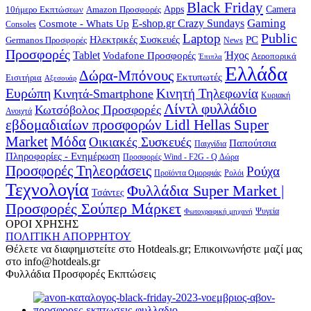
Black Friday
10ήμερο Εκπτώσεων
Apps
Camera
Amazon Προσφορές
Gaming
E-shop.gr Crazy Sundays
Cosmote - Whats Up
Consoles
Public
Laptop
Hλεκτρικές Συσκευές
PC
Germanos Προσφορές
News
Προσφορές
Ήχος
Tablet
Vodafone Προσφορές
Αεροπορικά
Έπιπλα
Ελλάδα
Δώρα-Μπόνους
Εκτυπωτές
Εισιτήρια
Αξεσουάρ
Ευρώπη
Κινητή Τηλεφωνία
Κινητά-Smartphone
Κυριακή
Λίντλ φυλλάδιο
Κωτσόβολος Προσφορές
Ανοιχτά
εβδομαδιαίων προσφορών Lidl Hellas Super
Μόδα
Market
Οικιακές Συσκευές
Παπούτσια
Παιχνίδια
Πληροφορίες - Ενημέρωση
Προσφορές Wind - F2G - Q Δώρα
Προσφορές Τηλεοράσεις
Ρούχα
Προϊόντα Ομορφιάς
Ρολόι
Τεχνολογία
Φυλλάδια Super Market |
Τσάντες
Προσφορές Σούπερ Μάρκετ
Φωτογραφική μηχανή
Ψυγεία
ΟΡΟΙ ΧΡΗΣΗΣ
ΠΟΛΙΤΙΚΗ ΑΠΟΡΡΗΤΟΥ
Θέλετε να διαφημιστείτε στο Hotdeals.gr; Επικοινωνήστε μαζί μας
στο info@hotdeals.gr
Φυλλάδια Προσφορές Εκπτώσεις