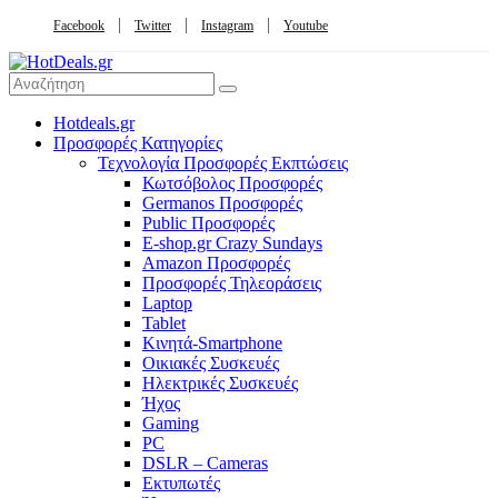
Facebook
Twitter
Instagram
Youtube
Hotdeals.gr
Προσφορές Κατηγορίες
Τεχνολογία Προσφορές Εκπτώσεις
Κωτσόβολος Προσφορές
Germanos Προσφορές
Public Προσφορές
E-shop.gr Crazy Sundays
Amazon Προσφορές
Προσφορές Τηλεοράσεις
Laptop
Tablet
Κινητά-Smartphone
Οικιακές Συσκευές
Hλεκτρικές Συσκευές
Ήχος
Gaming
PC
DSLR – Cameras
Εκτυπωτές