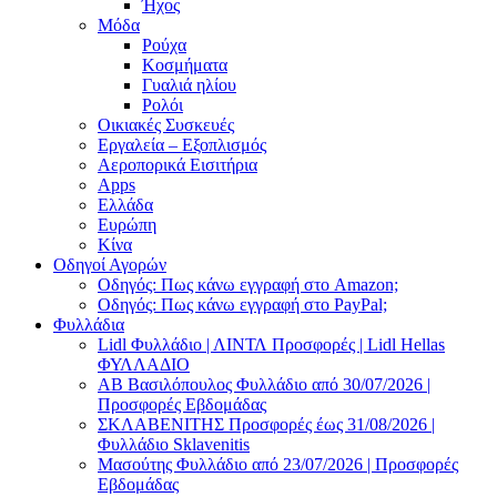
Ήχος
Μόδα
Ρούχα
Κοσμήματα
Γυαλιά ηλίου
Ρολόι
Οικιακές Συσκευές
Εργαλεία – Εξοπλισμός
Αεροπορικά Εισιτήρια
Apps
Ελλάδα
Ευρώπη
Κίνα
Οδηγοί Αγορών
Οδηγός: Πως κάνω εγγραφή στο Amazon;
Οδηγός: Πως κάνω εγγραφή στο PayPal;
Φυλλάδια
Lidl Φυλλάδιο | ΛΙΝΤΛ Προσφορές | Lidl Hellas
ΦΥΛΛΑΔΙΟ
AB Βασιλόπουλος Φυλλάδιο από 30/07/2026 |
Προσφορές Εβδομάδας
ΣΚΛΑΒΕΝΙΤΗΣ Προσφορές έως 31/08/2026 |
Φυλλάδιο Sklavenitis
Μασούτης Φυλλάδιο από 23/07/2026 | Προσφορές
Εβδομάδας