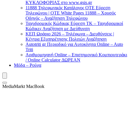
ΚΥΚΛΟΦΟΡΙΑΣ στο www.gsis.gr
11888 Τηλεφωνικός Κατάλογος ΟΤΕ Εύρεση
Τηλεφώνου | OTE White Pages 11888 – Χρυσός
Οδηγός – Αναζήτηση Τηλεφώνου
Ταχυδρομικός Κώδικας Εύρεση ΤΚ – Ταχυδρομικοί
Κώδικες Αναζήτηση με Διεύθυνση
ΚΕΠ Ωράριο 2026 – Τηλέφωνα – Διευθύνσεις |
Κέντρα Εξυπηρέτησης Πολιτών Αναζήτηση
Autotriti gr Περιοδικό για Αυτοκίνητα Online – Auto
Triti
Αριθμομηχανή Online – Επιστημονικό Κομπιουτεράκι
/ Online Calculator ΔΩΡΕΑΝ
Μόδα – Ρούχα
MediaMarkt MacBook