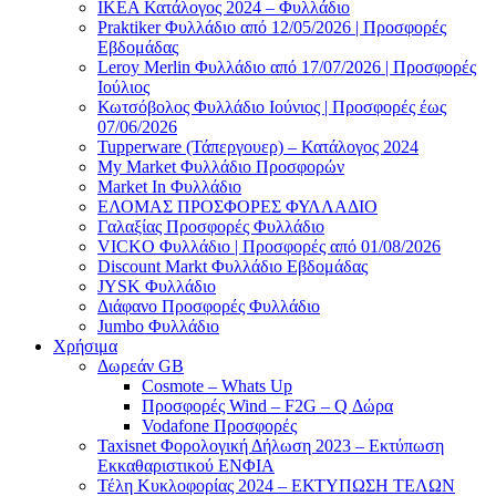
ΙΚΕΑ Κατάλογος 2024 – Φυλλάδιο
Praktiker Φυλλάδιο από 12/05/2026 | Προσφορές
Εβδομάδας
Leroy Merlin Φυλλάδιο από 17/07/2026 | Προσφορές
Ιούλιος
Κωτσόβολος Φυλλάδιο Ιούνιος | Προσφορές έως
07/06/2026
Tupperware (Τάπεργουερ) – Κατάλογος 2024
My Market Φυλλάδιο Προσφορών
Market In Φυλλάδιο
ΕΛΟΜΑΣ ΠΡΟΣΦΟΡΕΣ ΦΥΛΛΑΔΙΟ
Γαλαξίας Προσφορές Φυλλάδιο
VICKO Φυλλάδιο | Προσφορές από 01/08/2026
Discount Markt Φυλλάδιο Εβδομάδας
JYSK Φυλλάδιο
Διάφανο Προσφορές Φυλλάδιο
Jumbo Φυλλάδιο
Χρήσιμα
Δωρεάν GB
Cosmote – Whats Up
Προσφορές Wind – F2G – Q Δώρα
Vodafone Προσφορές
Taxisnet Φορολογική Δήλωση 2023 – Εκτύπωση
Εκκαθαριστικού EΝΦΙΑ
Τέλη Kυκλοφορίας 2024 – ΕΚΤΥΠΩΣΗ ΤΕΛΩΝ