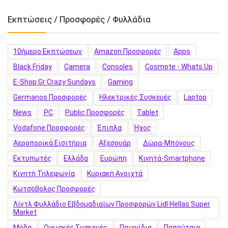
Εκπτώσεις / Προσφορές / Φυλλάδια
10ήμερο Εκπτώσεων
Amazon Προσφορές
Apps
Black Friday
Camera
Consoles
Cosmote - Whats Up
E-Shop.gr Crazy Sundays
Gaming
Germanos Προσφορές
Hλεκτρικές Συσκευές
Laptop
News
PC
Public Προσφορές
Tablet
Vodafone Προσφορές
Έπιπλα
Ήχος
Αεροπορικά Εισιτήρια
Αξεσουάρ
Δώρα-Μπόνους
Εκτυπωτές
Ελλάδα
Ευρώπη
Κινητά-Smartphone
Κινητή Τηλεφωνία
Κυριακή Ανοιχτά
Κωτσόβολος Προσφορές
Λίντλ Φυλλάδιο Εβδομαδιαίων Προσφορών Lidl Hellas Super
Market
Μόδα
Οικιακές Συσκευές
Παιχνίδια
Παπούτσια