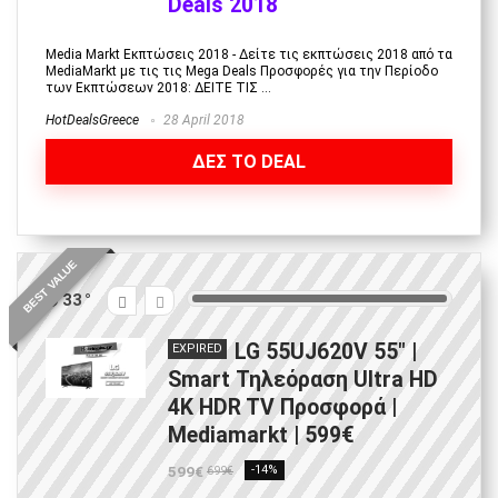
Deals 2018
Media Markt Εκπτώσεις 2018 - Δείτε τις εκπτώσεις 2018 από τα
MediaMarkt με τις τις Mega Deals Προσφορές για την Περίοδο
των Εκπτώσεων 2018: ΔΕΙΤΕ ΤΙΣ ...
HotDealsGreece
28 April 2018
ΔΕΣ ΤΟ DEAL
BEST VALUE
33
LG 55UJ620V 55″ |
EXPIRED
Smart Τηλεόραση Ultra HD
4K HDR TV Προσφορά |
Μediamarkt | 599€
599€
-14%
699€