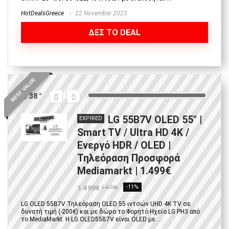
HotDealsGreece
22 November 2023
ΔΕΣ ΤΟ DEAL
BEST VALUE
38
LG 55B7V OLED 55″ |
EXPIRED
Smart TV / Ultra HD 4K /
Ενεργό HDR / OLED |
Τηλεόραση Προσφορά
Μediamarkt | 1.499€
1.499€
-11%
1.679€
LG OLED 55B7V Τηλεόραση OLED 55 ιντσών UHD 4K TV σε
δυνατή τιμή (-200€) και με δώρο το Φορητό Ηχείο LG PH3 από
το MediaMarkt. Η LG OLED55B7V είναι OLED με ...