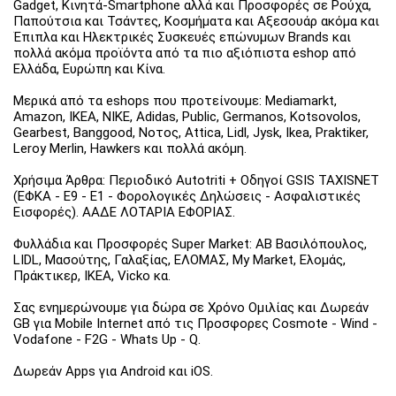
Gadget, Κινητά-Smartphone αλλά και Προσφορές σε Ρούχα,
Παπούτσια και Τσάντες, Κοσμήματα και Αξεσουάρ ακόμα και
Έπιπλα και Ηλεκτρικές Συσκευές επώνυμων Brands και
πολλά ακόμα προϊόντα από τα πιο αξιόπιστα eshop από
Ελλάδα, Ευρώπη και Κίνα.
Μερικά από τα eshops που προτείνουμε: Mediamarkt,
Amazon, IKEA, NIKE, Adidas, Public, Germanos, Kotsovolos,
Gearbest, Banggood, Νοτος, Attica, Lidl, Jysk, Ikea, Praktiker,
Leroy Merlin, Hawkers και πολλά ακόμη.
Χρήσιμα Άρθρα: Περιοδικό Autotriti + Οδηγοί GSIS TAXISNET
(ΕΦΚΑ - Ε9 - Ε1 - Φορολογικές Δηλώσεις - Ασφαλιστικές
Εισφορές). ΑΑΔΕ ΛΟΤΑΡΙΑ ΕΦΟΡΙΑΣ.
Φυλλάδια και Προσφορές Super Market: ΑΒ Βασιλόπουλος,
LIDL, Μασούτης, Γαλαξίας, ΕΛΟΜΑΣ, My Market, Ελομάς,
Πράκτικερ, ΙΚΕΑ, Vicko κα.
Σας ενημερώνουμε για δώρα σε Χρόνο Ομιλίας και Δωρεάν
GB για Mobile Internet από τις Προσφορες Cosmote - Wind -
Vodafone - F2G - Whats Up - Q.
Δωρεάν Apps για Android και iOS.