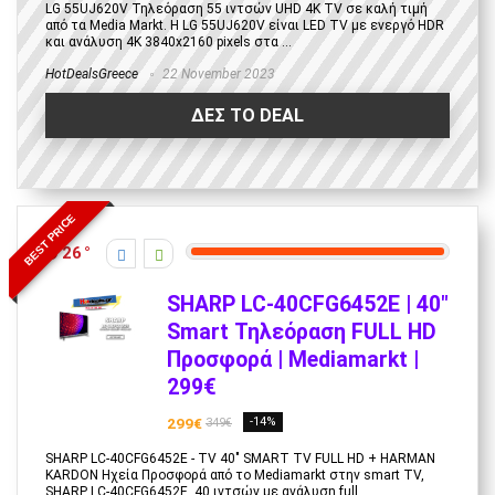
LG 55UJ620V Τηλεόραση 55 ιντσών UHD 4K TV σε καλή τιμή
από τα Media Markt. Η LG 55UJ620V είναι LED TV με ενεργό HDR
και ανάλυση 4K 3840x2160 pixels στα ...
HotDealsGreece
22 November 2023
ΔΕΣ ΤΟ DEAL
BEST PRICE
26
SHARP LC-40CFG6452E | 40″
Smart Τηλεόραση FULL HD
Προσφορά | Μediamarkt |
299€
299€
-14%
349€
SHARP LC-40CFG6452E - TV 40" SMART TV FULL HD + HARMAN
KARDON Ηχεία Προσφορά από το Mediamarkt στην smart TV,
SHARP LC-40CFG6452E, 40 ιντσών με ανάλυση full ...