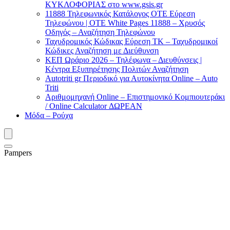
ΚΥΚΛΟΦΟΡΙΑΣ στο www.gsis.gr
11888 Τηλεφωνικός Κατάλογος ΟΤΕ Εύρεση
Τηλεφώνου | OTE White Pages 11888 – Χρυσός
Οδηγός – Αναζήτηση Τηλεφώνου
Ταχυδρομικός Κώδικας Εύρεση ΤΚ – Ταχυδρομικοί
Κώδικες Αναζήτηση με Διεύθυνση
ΚΕΠ Ωράριο 2026 – Τηλέφωνα – Διευθύνσεις |
Κέντρα Εξυπηρέτησης Πολιτών Αναζήτηση
Autotriti gr Περιοδικό για Αυτοκίνητα Online – Auto
Triti
Αριθμομηχανή Online – Επιστημονικό Κομπιουτεράκι
/ Online Calculator ΔΩΡΕΑΝ
Μόδα – Ρούχα
Pampers