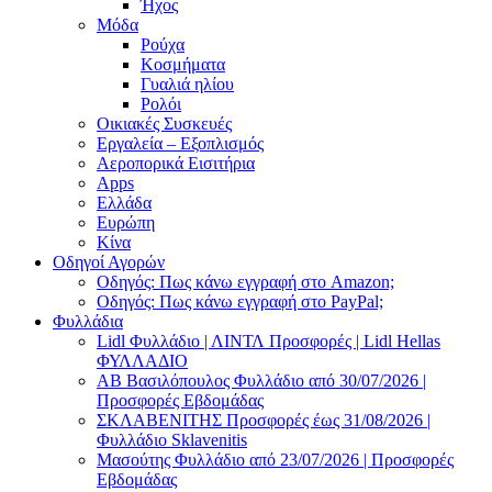
Ήχος
Μόδα
Ρούχα
Κοσμήματα
Γυαλιά ηλίου
Ρολόι
Οικιακές Συσκευές
Εργαλεία – Εξοπλισμός
Αεροπορικά Εισιτήρια
Apps
Ελλάδα
Ευρώπη
Κίνα
Οδηγοί Αγορών
Οδηγός: Πως κάνω εγγραφή στο Amazon;
Οδηγός: Πως κάνω εγγραφή στο PayPal;
Φυλλάδια
Lidl Φυλλάδιο | ΛΙΝΤΛ Προσφορές | Lidl Hellas
ΦΥΛΛΑΔΙΟ
AB Βασιλόπουλος Φυλλάδιο από 30/07/2026 |
Προσφορές Εβδομάδας
ΣΚΛΑΒΕΝΙΤΗΣ Προσφορές έως 31/08/2026 |
Φυλλάδιο Sklavenitis
Μασούτης Φυλλάδιο από 23/07/2026 | Προσφορές
Εβδομάδας