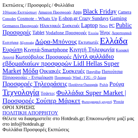
Εκπτώσεις / Προσφορές / Φυλλάδια
Black Friday
10ήμερο Εκπτώσεων
Apps
Camera
Amazon Προσφορές
Gaming
E-shop.gr Crazy Sundays
Cosmote - Whats Up
Consoles
Public
Laptop
Hλεκτρικές Συσκευές
PC
Germanos Προσφορές
News
Προσφορές
Ήχος
Tablet
Vodafone Προσφορές
Αεροπορικά
Έπιπλα
Ελλάδα
Δώρα-Μπόνους
Εκτυπωτές
Εισιτήρια
Αξεσουάρ
Ευρώπη
Κινητή Τηλεφωνία
Κινητά-Smartphone
Κυριακή
Λίντλ φυλλάδιο
Κωτσόβολος Προσφορές
Ανοιχτά
εβδομαδιαίων προσφορών Lidl Hellas Super
Μόδα
Market
Οικιακές Συσκευές
Παπούτσια
Παιχνίδια
Πληροφορίες - Ενημέρωση
Προσφορές Wind - F2G - Q Δώρα
Προσφορές Τηλεοράσεις
Ρούχα
Προϊόντα Ομορφιάς
Ρολόι
Τεχνολογία
Φυλλάδια Super Market |
Τσάντες
Προσφορές Σούπερ Μάρκετ
Φωτογραφική μηχανή
Ψυγεία
ΟΡΟΙ ΧΡΗΣΗΣ
ΠΟΛΙΤΙΚΗ ΑΠΟΡΡΗΤΟΥ
Θέλετε να διαφημιστείτε στο Hotdeals.gr; Επικοινωνήστε μαζί μας
στο info@hotdeals.gr
Φυλλάδια Προσφορές Εκπτώσεις