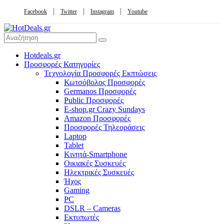
Facebook
Twitter
Instagram
Youtube
Hotdeals.gr
Προσφορές Κατηγορίες
Τεχνολογία Προσφορές Εκπτώσεις
Κωτσόβολος Προσφορές
Germanos Προσφορές
Public Προσφορές
E-shop.gr Crazy Sundays
Amazon Προσφορές
Προσφορές Τηλεοράσεις
Laptop
Tablet
Κινητά-Smartphone
Οικιακές Συσκευές
Hλεκτρικές Συσκευές
Ήχος
Gaming
PC
DSLR – Cameras
Εκτυπωτές