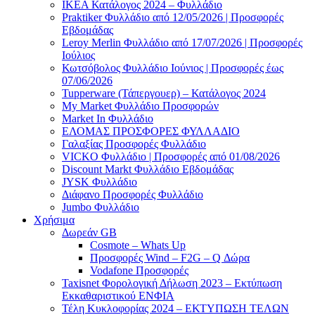
ΙΚΕΑ Κατάλογος 2024 – Φυλλάδιο
Praktiker Φυλλάδιο από 12/05/2026 | Προσφορές
Εβδομάδας
Leroy Merlin Φυλλάδιο από 17/07/2026 | Προσφορές
Ιούλιος
Κωτσόβολος Φυλλάδιο Ιούνιος | Προσφορές έως
07/06/2026
Tupperware (Τάπεργουερ) – Κατάλογος 2024
My Market Φυλλάδιο Προσφορών
Market In Φυλλάδιο
ΕΛΟΜΑΣ ΠΡΟΣΦΟΡΕΣ ΦΥΛΛΑΔΙΟ
Γαλαξίας Προσφορές Φυλλάδιο
VICKO Φυλλάδιο | Προσφορές από 01/08/2026
Discount Markt Φυλλάδιο Εβδομάδας
JYSK Φυλλάδιο
Διάφανο Προσφορές Φυλλάδιο
Jumbo Φυλλάδιο
Χρήσιμα
Δωρεάν GB
Cosmote – Whats Up
Προσφορές Wind – F2G – Q Δώρα
Vodafone Προσφορές
Taxisnet Φορολογική Δήλωση 2023 – Εκτύπωση
Εκκαθαριστικού EΝΦΙΑ
Τέλη Kυκλοφορίας 2024 – ΕΚΤΥΠΩΣΗ ΤΕΛΩΝ