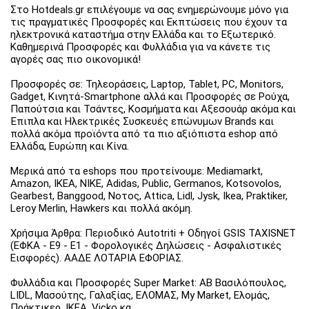
Στο Hotdeals.gr επιλέγουμε να σας ενημερώνουμε μόνο για
τις πραγματικές Προσφορές και Εκπτώσεις που έχουν τα
ηλεκτρονικά καταστήμα στην Ελλάδα και το Εξωτερικό.
Καθημερινά Προσφορές και Φυλλάδια για να κάνετε τις
αγορές σας πιο οικονομικά!
Προσφορές σε: Τηλεοράσεις, Laptop, Tablet, PC, Monitors,
Gadget, Κινητά-Smartphone αλλά και Προσφορές σε Ρούχα,
Παπούτσια και Τσάντες, Κοσμήματα και Αξεσουάρ ακόμα και
Έπιπλα και Ηλεκτρικές Συσκευές επώνυμων Brands και
πολλά ακόμα προϊόντα από τα πιο αξιόπιστα eshop από
Ελλάδα, Ευρώπη και Κίνα.
Μερικά από τα eshops που προτείνουμε: Mediamarkt,
Amazon, IKEA, NIKE, Adidas, Public, Germanos, Kotsovolos,
Gearbest, Banggood, Νοτος, Attica, Lidl, Jysk, Ikea, Praktiker,
Leroy Merlin, Hawkers και πολλά ακόμη.
Χρήσιμα Άρθρα: Περιοδικό Autotriti + Οδηγοί GSIS TAXISNET
(ΕΦΚΑ - Ε9 - Ε1 - Φορολογικές Δηλώσεις - Ασφαλιστικές
Εισφορές). ΑΑΔΕ ΛΟΤΑΡΙΑ ΕΦΟΡΙΑΣ.
Φυλλάδια και Προσφορές Super Market: ΑΒ Βασιλόπουλος,
LIDL, Μασούτης, Γαλαξίας, ΕΛΟΜΑΣ, My Market, Ελομάς,
Πράκτικερ, ΙΚΕΑ, Vicko κα.