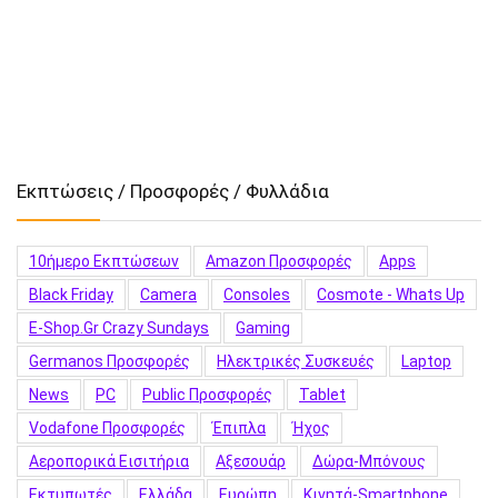
Εκπτώσεις / Προσφορές / Φυλλάδια
10ήμερο Εκπτώσεων
Amazon Προσφορές
Apps
Black Friday
Camera
Consoles
Cosmote - Whats Up
E-Shop.gr Crazy Sundays
Gaming
Germanos Προσφορές
Hλεκτρικές Συσκευές
Laptop
News
PC
Public Προσφορές
Tablet
Vodafone Προσφορές
Έπιπλα
Ήχος
Αεροπορικά Εισιτήρια
Αξεσουάρ
Δώρα-Μπόνους
Εκτυπωτές
Ελλάδα
Ευρώπη
Κινητά-Smartphone