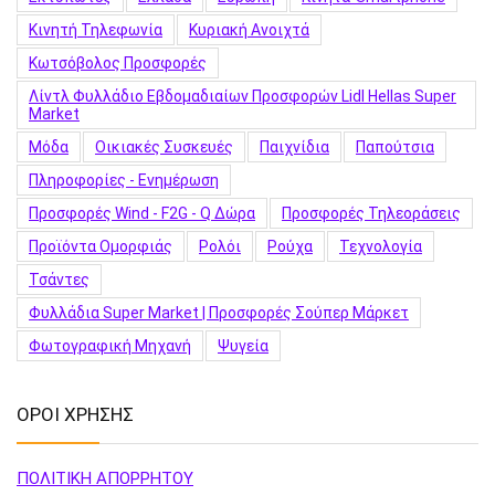
Κινητή Τηλεφωνία
Κυριακή Ανοιχτά
Κωτσόβολος Προσφορές
Λίντλ Φυλλάδιο Εβδομαδιαίων Προσφορών Lidl Hellas Super
Market
Μόδα
Οικιακές Συσκευές
Παιχνίδια
Παπούτσια
Πληροφορίες - Ενημέρωση
Προσφορές Wind - F2G - Q Δώρα
Προσφορές Τηλεοράσεις
Προϊόντα Ομορφιάς
Ρολόι
Ρούχα
Τεχνολογία
Τσάντες
Φυλλάδια Super Market | Προσφορές Σούπερ Μάρκετ
Φωτογραφική Μηχανή
Ψυγεία
ΟΡΟΙ ΧΡΗΣΗΣ
ΠΟΛΙΤΙΚΗ ΑΠΟΡΡΗΤΟΥ