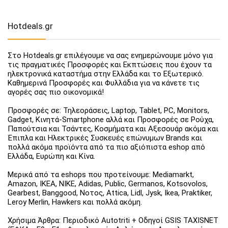
Hotdeals.gr
Στο Hotdeals.gr επιλέγουμε να σας ενημερώνουμε μόνο για
τις πραγματικές Προσφορές και Εκπτώσεις που έχουν τα
ηλεκτρονικά καταστήμα στην Ελλάδα και το Εξωτερικό.
Καθημερινά Προσφορές και Φυλλάδια για να κάνετε τις
αγορές σας πιο οικονομικά!
Προσφορές σε: Τηλεοράσεις, Laptop, Tablet, PC, Monitors,
Gadget, Κινητά-Smartphone αλλά και Προσφορές σε Ρούχα,
Παπούτσια και Τσάντες, Κοσμήματα και Αξεσουάρ ακόμα και
Έπιπλα και Ηλεκτρικές Συσκευές επώνυμων Brands και
πολλά ακόμα προϊόντα από τα πιο αξιόπιστα eshop από
Ελλάδα, Ευρώπη και Κίνα.
Μερικά από τα eshops που προτείνουμε: Mediamarkt,
Amazon, IKEA, NIKE, Adidas, Public, Germanos, Kotsovolos,
Gearbest, Banggood, Νοτος, Attica, Lidl, Jysk, Ikea, Praktiker,
Leroy Merlin, Hawkers και πολλά ακόμη.
Χρήσιμα Άρθρα: Περιοδικό Autotriti + Οδηγοί GSIS TAXISNET