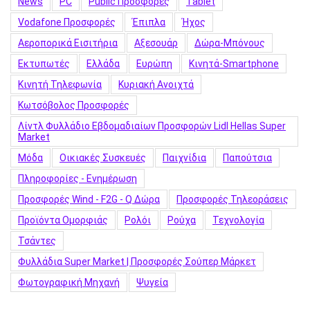
News
PC
Public Προσφορές
Tablet
Vodafone Προσφορές
Έπιπλα
Ήχος
Αεροπορικά Εισιτήρια
Αξεσουάρ
Δώρα-Μπόνους
Εκτυπωτές
Ελλάδα
Ευρώπη
Κινητά-Smartphone
Κινητή Τηλεφωνία
Κυριακή Ανοιχτά
Κωτσόβολος Προσφορές
Λίντλ Φυλλάδιο Εβδομαδιαίων Προσφορών Lidl Hellas Super
Market
Μόδα
Οικιακές Συσκευές
Παιχνίδια
Παπούτσια
Πληροφορίες - Ενημέρωση
Προσφορές Wind - F2G - Q Δώρα
Προσφορές Τηλεοράσεις
Προϊόντα Ομορφιάς
Ρολόι
Ρούχα
Τεχνολογία
Τσάντες
Φυλλάδια Super Market | Προσφορές Σούπερ Μάρκετ
Φωτογραφική Μηχανή
Ψυγεία