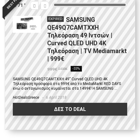
BEST PRICE
71
SAMSUNG
EXPIRED
QE49Q7CAMTXXH
Τηλεόραση 49 Ιντσών |
Curved QLED UHD 4K
Τηλεόραση | TV Mediamarkt
| 999€
999€
-33%
1499€
SAMSUNG QE49Q7CAMTXXH 49" Curved QLED UHD 4K
Τηλεόραση προσφορά στα 999€ από το MediaMarkt RED DAYS
ενώ ο ανταγωνισμός κυμαίνεται στα 1499€! H SAMSUNG ...
HotDealsGreece
6 April 2018
ΔΕΣ ΤΟ DEAL