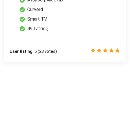
Curverd
Smart TV
49 Ίντσες
User Rating:
5
(
23
votes)