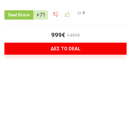
0
+71
Deal Score
999€
1499€
ΔΕΣ ΤΟ DEAL