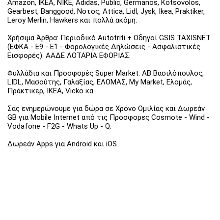
Amazon, IKEA, NIKE, Adidas, Public, Germanos, Kotsovolos,
Gearbest, Banggood, Νοτος, Attica, Lidl, Jysk, Ikea, Praktiker,
Leroy Merlin, Hawkers και πολλά ακόμη.
Χρήσιμα Άρθρα: Περιοδικό Autotriti + Οδηγοί GSIS TAXISNET
(ΕΦΚΑ - Ε9 - Ε1 - Φορολογικές Δηλώσεις - Ασφαλιστικές
Εισφορές). ΑΑΔΕ ΛΟΤΑΡΙΑ ΕΦΟΡΙΑΣ.
Φυλλάδια και Προσφορές Super Market: ΑΒ Βασιλόπουλος,
LIDL, Μασούτης, Γαλαξίας, ΕΛΟΜΑΣ, My Market, Ελομάς,
Πράκτικερ, ΙΚΕΑ, Vicko κα.
Σας ενημερώνουμε για δώρα σε Χρόνο Ομιλίας και Δωρεάν
GB για Mobile Internet από τις Προσφορες Cosmote - Wind -
Vodafone - F2G - Whats Up - Q.
Δωρεάν Apps για Android και iOS.