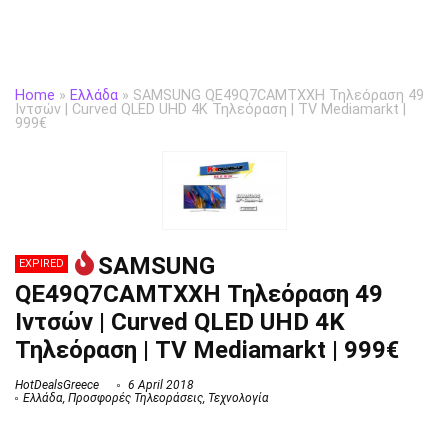
Home
»
Ελλάδα
»
SAMSUNG QE49Q7CAMTXXH Τηλεόραση 49
Ιντσών | Curved QLED UHD 4K Τηλεόραση | TV Mediamarkt |
999€
SAMSUNG
EXPIRED
QE49Q7CAMTXXH Τηλεόραση 49
Ιντσών | Curved QLED UHD 4K
Τηλεόραση | TV Mediamarkt | 999€
HotDealsGreece
6 April 2018
Ελλάδα
,
Προσφορές Τηλεοράσεις
,
Τεχνολογία