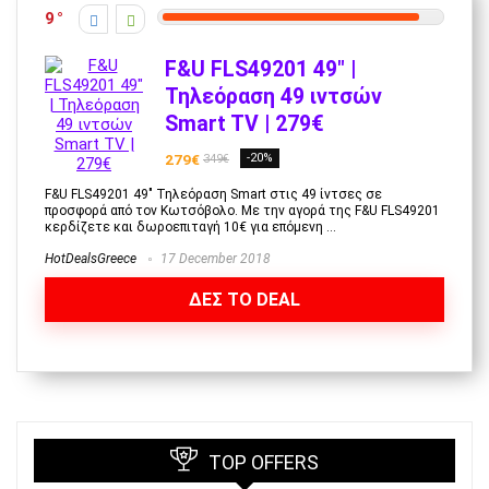
9
F&U FLS49201 49″ |
Τηλεόραση 49 ιντσών
Smart TV | 279€
279€
-20%
349€
F&U FLS49201 49" Τηλεόραση Smart στις 49 ίντσες σε
προσφορά από τον Κωτσόβολο. Με την αγορά της F&U FLS49201
κερδίζετε και δωροεπιταγή 10€ για επόμενη ...
HotDealsGreece
17 December 2018
ΔΕΣ ΤΟ DEAL
TOP OFFERS