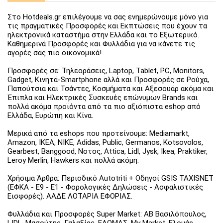
Στο Hotdeals.gr επιλέγουμε να σας ενημερώνουμε μόνο για
τις πραγματικές Προσφορές και Εκπτώσεις που έχουν τα
ηλεκτρονικά καταστήμα στην Ελλάδα και το Εξωτερικό.
Καθημερινά Προσφορές και Φυλλάδια για να κάνετε τις
αγορές σας πιο οικονομικά!
Προσφορές σε: Τηλεοράσεις, Laptop, Tablet, PC, Monitors,
Gadget, Κινητά-Smartphone αλλά και Προσφορές σε Ρούχα,
Παπούτσια και Τσάντες, Κοσμήματα και Αξεσουάρ ακόμα και
Έπιπλα και Ηλεκτρικές Συσκευές επώνυμων Brands και
πολλά ακόμα προϊόντα από τα πιο αξιόπιστα eshop από
Ελλάδα, Ευρώπη και Κίνα.
Μερικά από τα eshops που προτείνουμε: Mediamarkt,
Amazon, IKEA, NIKE, Adidas, Public, Germanos, Kotsovolos,
Gearbest, Banggood, Νοτος, Attica, Lidl, Jysk, Ikea, Praktiker,
Leroy Merlin, Hawkers και πολλά ακόμη.
Χρήσιμα Άρθρα: Περιοδικό Autotriti + Οδηγοί GSIS TAXISNET
(ΕΦΚΑ - Ε9 - Ε1 - Φορολογικές Δηλώσεις - Ασφαλιστικές
Εισφορές). ΑΑΔΕ ΛΟΤΑΡΙΑ ΕΦΟΡΙΑΣ.
Φυλλάδια και Προσφορές Super Market: ΑΒ Βασιλόπουλος,
LIDL, Μασούτης, Γαλαξίας, ΕΛΟΜΑΣ, My Market, Ελομάς,