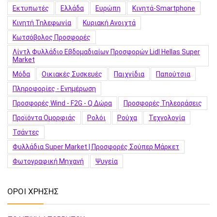
Εκτυπωτές
Ελλάδα
Ευρώπη
Κινητά-Smartphone
Κινητή Τηλεφωνία
Κυριακή Ανοιχτά
Κωτσόβολος Προσφορές
Λίντλ Φυλλάδιο Εβδομαδιαίων Προσφορών Lidl Hellas Super
Market
Μόδα
Οικιακές Συσκευές
Παιχνίδια
Παπούτσια
Πληροφορίες - Ενημέρωση
Προσφορές Wind - F2G - Q Δώρα
Προσφορές Τηλεοράσεις
Προϊόντα Ομορφιάς
Ρολόι
Ρούχα
Τεχνολογία
Τσάντες
Φυλλάδια Super Market | Προσφορές Σούπερ Μάρκετ
Φωτογραφική Μηχανή
Ψυγεία
ΟΡΟΙ ΧΡΗΣΗΣ