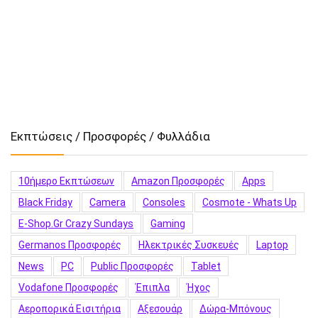
Εκπτώσεις / Προσφορές / Φυλλάδια
10ήμερο Εκπτώσεων
Amazon Προσφορές
Apps
Black Friday
Camera
Consoles
Cosmote - Whats Up
E-Shop.gr Crazy Sundays
Gaming
Germanos Προσφορές
Hλεκτρικές Συσκευές
Laptop
News
PC
Public Προσφορές
Tablet
Vodafone Προσφορές
Έπιπλα
Ήχος
Αεροπορικά Εισιτήρια
Αξεσουάρ
Δώρα-Μπόνους