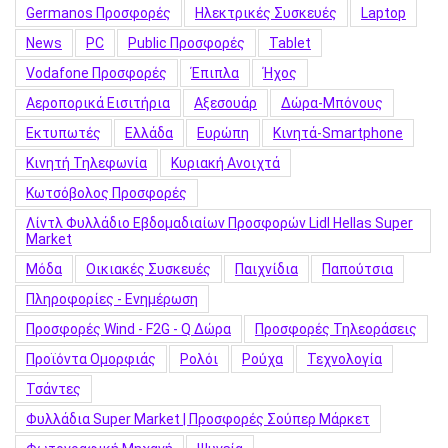
Germanos Προσφορές
Hλεκτρικές Συσκευές
Laptop
News
PC
Public Προσφορές
Tablet
Vodafone Προσφορές
Έπιπλα
Ήχος
Αεροπορικά Εισιτήρια
Αξεσουάρ
Δώρα-Μπόνους
Εκτυπωτές
Ελλάδα
Ευρώπη
Κινητά-Smartphone
Κινητή Τηλεφωνία
Κυριακή Ανοιχτά
Κωτσόβολος Προσφορές
Λίντλ Φυλλάδιο Εβδομαδιαίων Προσφορών Lidl Hellas Super
Market
Μόδα
Οικιακές Συσκευές
Παιχνίδια
Παπούτσια
Πληροφορίες - Ενημέρωση
Προσφορές Wind - F2G - Q Δώρα
Προσφορές Τηλεοράσεις
Προϊόντα Ομορφιάς
Ρολόι
Ρούχα
Τεχνολογία
Τσάντες
Φυλλάδια Super Market | Προσφορές Σούπερ Μάρκετ