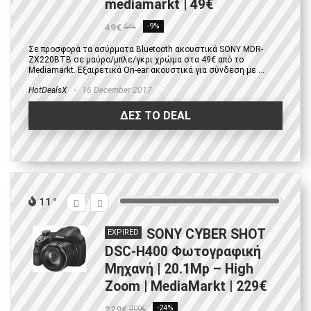
mediamarkt | 49€
49€
-9%
54€
Σε προσφορά τα ασύρματα Bluetooth ακουστικά SONY MDR-
ZX220BTB σε μαύρο/μπλε/γκρι χρώμα στα 49€ από το
Mediamarkt. Εξαιρετικά On-ear ακουστικά για σύνδεση με ...
HotDealsX
16 December 2017
ΔΕΣ ΤΟ DEAL
11
SONY CYBER SHOT
EXPIRED
DSC-H400 Φωτογραφική
Μηχανή | 20.1Mp – High
Zoom | MediaMarkt | 229€
229€
-24%
300€