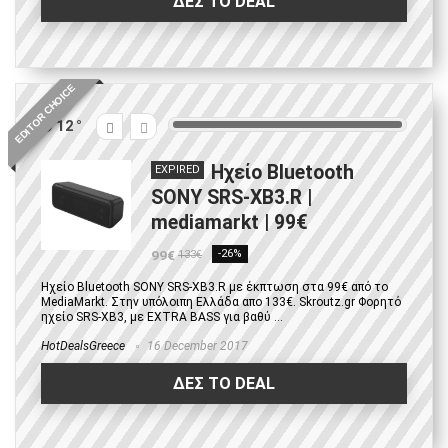
ΔΕΣ ΤΟ DEAL
EDITOR CHOICE
12
Ηχείο Bluetooth
EXPIRED
SONY SRS-XB3.R |
mediamarkt | 99€
99€
-26%
133€
Ηχείο Bluetooth SONY SRS-XB3.R με έκπτωση στα 99€ από το
MediaMarkt. Στην υπόλοιπη Ελλάδα απο 133€. Skroutz.gr Φορητό
ηχείο SRS-XB3, με EXTRA BASS για βαθύ ...
HotDealsGreece
16 December 2017
ΔΕΣ ΤΟ DEAL