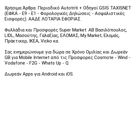
Χρήσιμα Άρθρα: Περιοδικό Autotriti + Οδηγοί GSIS TAXISNET
(ΕΦΚΑ - Ε9 - Ε1 - Φορολογικές Δηλώσεις - Ασφαλιστικές
Εισφορές). ΑΑΔΕ ΛΟΤΑΡΙΑ ΕΦΟΡΙΑΣ.
Φυλλάδια και Προσφορές Super Market: ΑΒ Βασιλόπουλος,
LIDL, Μασούτης, Γαλαξίας, ΕΛΟΜΑΣ, My Market, Ελομάς,
Πράκτικερ, ΙΚΕΑ, Vicko κα.
Σας ενημερώνουμε για δώρα σε Χρόνο Ομιλίας και Δωρεάν
GB για Mobile Internet από τις Προσφορες Cosmote - Wind -
Vodafone - F2G - Whats Up - Q.
Δωρεάν Apps για Android και iOS.