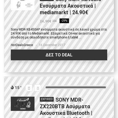
Ενσύρματα Ακουστικά |
mediamarkt | 24.90€
24,90€
-29%
35€
Sony MDR-XB450AP ενσύρματα ακουστικά σε λευκό χρώμα στα
24.90€ από το Mediamarkt. Εξαιρετικά On-ear ακουστικά για
σύνδεση με οποιοδήποτε smartphone ή tablet ...
HotDealsGreece
16 December 2017
ΔΕΣ ΤΟ DEAL
15
SONY MDR-
EXPIRED
ZX220BTB Ασύρματα
Ακουστικά Bluetooth |