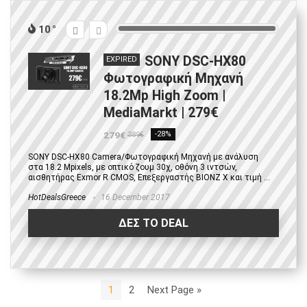
10
SONY DSC-HX80
EXPIRED
Φωτογραφική Μηχανή
18.2Mp High Zoom |
MediaMarkt | 279€
279€
-28%
389€
SONY DSC-HX80 Camera/Φωτογραφική Μηχανή με ανάλυση
στα 18.2 Mpixels, με οπτικό ζουμ 30χ, οθόνη 3 ιντσών,
αισθητήρας Exmor R CMOS, Επεξεργαστής BIONZ X και τιμή ...
HotDealsGreece
16 December 2017
ΔΕΣ ΤΟ DEAL
1
2
Next Page »