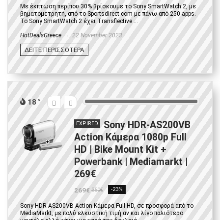
Με έκπτωση περίπου 30% βρίσκουμε το Sony SmartWatch 2, με
βηματομετρητή, από το Sportsdirect.com με πάνω από 250 apps.
Το Sony SmartWatch 2 έχει Transflective ...
HotDealsGreece
22 November 2023
ΔΕΙΤΕ ΠΕΡΙΣΣΟΤΕΡΑ
18
Sony HDR-AS200VB
EXPIRED
Action Κάμερα 1080p Full
HD | Bike Mount Kit +
Powerbank | Μediamarkt |
269€
269€
-23%
350€
Sony HDR-AS200VB Action Κάμερα Full HD, σε προσφορά από το
MediaMarkt, με πολύ ελκυστική τιμή αν και λίγο παλιότερο