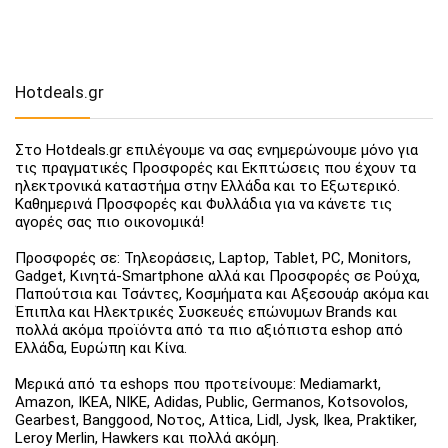
Hotdeals.gr
Στο Hotdeals.gr επιλέγουμε να σας ενημερώνουμε μόνο για
τις πραγματικές Προσφορές και Εκπτώσεις που έχουν τα
ηλεκτρονικά καταστήμα στην Ελλάδα και το Εξωτερικό.
Καθημερινά Προσφορές και Φυλλάδια για να κάνετε τις
αγορές σας πιο οικονομικά!
Προσφορές σε: Τηλεοράσεις, Laptop, Tablet, PC, Monitors,
Gadget, Κινητά-Smartphone αλλά και Προσφορές σε Ρούχα,
Παπούτσια και Τσάντες, Κοσμήματα και Αξεσουάρ ακόμα και
Έπιπλα και Ηλεκτρικές Συσκευές επώνυμων Brands και
πολλά ακόμα προϊόντα από τα πιο αξιόπιστα eshop από
Ελλάδα, Ευρώπη και Κίνα.
Μερικά από τα eshops που προτείνουμε: Mediamarkt,
Amazon, IKEA, NIKE, Adidas, Public, Germanos, Kotsovolos,
Gearbest, Banggood, Νοτος, Attica, Lidl, Jysk, Ikea, Praktiker,
Leroy Merlin, Hawkers και πολλά ακόμη.