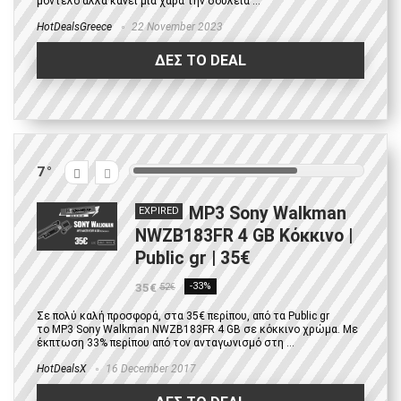
μοντέλο αλλά κάνει μια χαρά την δουλειά ...
HotDealsGreece
22 November 2023
ΔΕΣ ΤΟ DEAL
7
MP3 Sony Walkman
EXPIRED
NWZB183FR 4 GB Κόκκινο |
Public gr | 35€
35€
-33%
52€
Σε πολύ καλή προσφορά, στα 35€ περίπου, από τα Public gr
το MP3 Sony Walkman NWZB183FR 4 GB σε κόκκινο χρώμα. Με
έκπτωση 33% περίπου από τον ανταγωνισμό στη ...
HotDealsX
16 December 2017