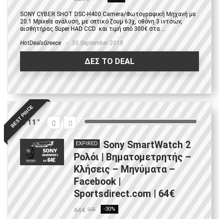
SONY CYBER SHOT DSC-H400 Camera/Φωτογραφική Μηχανή με
20.1 Mpixels ανάλυση, με οπτικό ζουμ 63χ, οθόνη 3 ιντσών,
αισθητήρας Super HAD CCD και τιμή από 300€ στα ...
HotDealsGreece
30 September 2018
ΔΕΣ ΤΟ DEAL
BEST PRICE
11
Sony SmartWatch 2
EXPIRED
Ρολόι | Βηματομετρητής –
Κλήσεις – Μηνύματα –
Facebook |
Sportsdirect.com | 64€
64€
-30%
92€