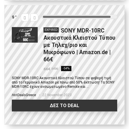
9
SONY MDR-10RC
EXPIRED
Ακουστικά Κλειστού Τύπου
με Τηλεχ/ριο και
Μικρόφωνο | Amazon.de |
66€
66€
-54%
145€
SONY MDR-10RC Ακουστικά Κλειστού Τύπου σε φοβερή τιμή
από το Γερμανικό Amazon με πάνω από 50% έκπτωση! Τα SONY
MDR-10RC έχουν ενσωματωμένο Remote και ...
HotDealsGreece
22 November 2023
ΔΕΣ ΤΟ DEAL