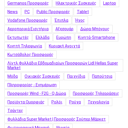
Germanos Προσφορές
Hλεκτρικές Συσκευές
Laptop
News
PC
Public Προσφορές
Tablet
Vodafone Προσφορές
Έπιπλα
Ήχος
Αεροπορικά Εισιτήρια
Αξεσουάρ
Δώρα-Μπόνους
Εκτυπωτές
Ελλάδα
Ευρώπη
Κινητά-Smartphone
Κινητή Τηλεφωνία
Κυριακή Ανοιχτά
Κωτσόβολος Προσφορές
Λίντλ Φυλλάδιο Εβδομαδιαίων Προσφορών Lidl Hellas Super
Market
Μόδα
Οικιακές Συσκευές
Παιχνίδια
Παπούτσια
Πληροφορίες - Ενημέρωση
Προσφορές Wind - F2G - Q Δώρα
Προσφορές Τηλεοράσεις
Προϊόντα Ομορφιάς
Ρολόι
Ρούχα
Τεχνολογία
Τσάντες
Φυλλάδια Super Market | Προσφορές Σούπερ Μάρκετ
Φωτογραφική Μηχανή
Ψυγεία