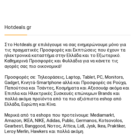
Hotdeals.gr
Στο Hotdeals.gr επιλέγουμε να σας ενημερώνουμε μόνο για
τις πραγματικές Προσφορές και Εκπτώσεις που έχουν τα
ηλεκτρονικά καταστήμα στην Ελλάδα και το Εξωτερικό.
Καθημερινά Προσφορές και Φυλλάδια για να κάνετε τις
αγορές σας πιο οικονομικά!
Προσφορές σε: Τηλεοράσεις, Laptop, Tablet, PC, Monitors,
Gadget, Κινητά-Smartphone αλλά και Προσφορές σε Ρούχα,
Παπούτσια και Τσάντες, Κοσμήματα και Αξεσουάρ ακόμα και
Έπιπλα και Ηλεκτρικές Συσκευές επώνυμων Brands και
πολλά ακόμα προϊόντα από τα πιο αξιόπιστα eshop από
Ελλάδα, Ευρώπη και Κίνα.
Μερικά από τα eshops που προτείνουμε: Mediamarkt,
Amazon, IKEA, NIKE, Adidas, Public, Germanos, Kotsovolos,
Gearbest, Banggood, Νοτος, Attica, Lidl, Jysk, Ikea, Praktiker,
Leroy Merlin, Hawkers και πολλά ακόμη.