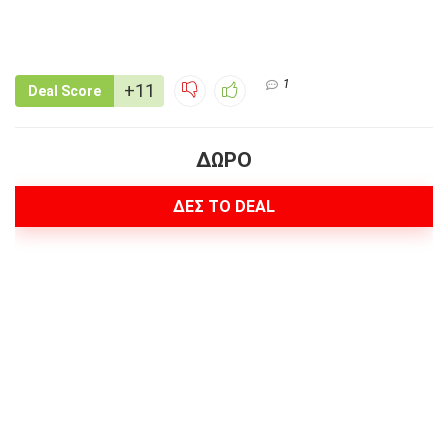
1
+11
Deal Score
ΔΩΡΟ
ΔΕΣ ΤΟ DEAL