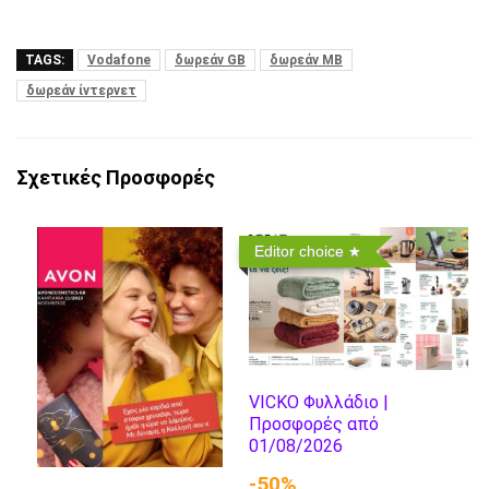
TAGS:
Vodafone
δωρεάν GB
δωρεάν MB
δωρεάν ίντερνετ
Σχετικές Προσφορές
Editor choice
VICKO Φυλλάδιο |
Προσφορές από
01/08/2026
-50%