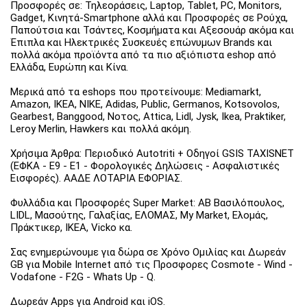
Προσφορές σε: Τηλεοράσεις, Laptop, Tablet, PC, Monitors,
Gadget, Κινητά-Smartphone αλλά και Προσφορές σε Ρούχα,
Παπούτσια και Τσάντες, Κοσμήματα και Αξεσουάρ ακόμα και
Έπιπλα και Ηλεκτρικές Συσκευές επώνυμων Brands και
πολλά ακόμα προϊόντα από τα πιο αξιόπιστα eshop από
Ελλάδα, Ευρώπη και Κίνα.
Μερικά από τα eshops που προτείνουμε: Mediamarkt,
Amazon, IKEA, NIKE, Adidas, Public, Germanos, Kotsovolos,
Gearbest, Banggood, Νοτος, Attica, Lidl, Jysk, Ikea, Praktiker,
Leroy Merlin, Hawkers και πολλά ακόμη.
Χρήσιμα Άρθρα: Περιοδικό Autotriti + Οδηγοί GSIS TAXISNET
(ΕΦΚΑ - Ε9 - Ε1 - Φορολογικές Δηλώσεις - Ασφαλιστικές
Εισφορές). ΑΑΔΕ ΛΟΤΑΡΙΑ ΕΦΟΡΙΑΣ.
Φυλλάδια και Προσφορές Super Market: ΑΒ Βασιλόπουλος,
LIDL, Μασούτης, Γαλαξίας, ΕΛΟΜΑΣ, My Market, Ελομάς,
Πράκτικερ, ΙΚΕΑ, Vicko κα.
Σας ενημερώνουμε για δώρα σε Χρόνο Ομιλίας και Δωρεάν
GB για Mobile Internet από τις Προσφορες Cosmote - Wind -
Vodafone - F2G - Whats Up - Q.
Δωρεάν Apps για Android και iOS.