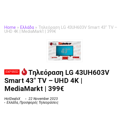
Home
»
Ελλάδα
»
Τηλεόραση LG 43UH603V Smart 43″ TV –
UHD 4K | MediaMarkt | 399€
Τηλεόραση LG 43UH603V
EXPIRED
Smart 43″ TV – UHD 4K |
MediaMarkt | 399€
HotDealsX
22 November 2023
Ελλάδα
,
Προσφορές Τηλεοράσεις