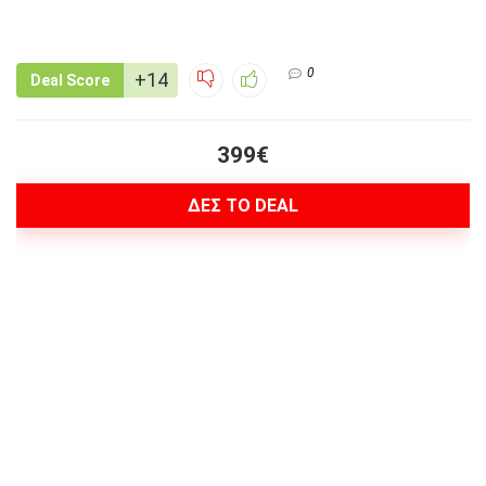
0
+14
Deal Score
399€
ΔΕΣ ΤΟ DEAL