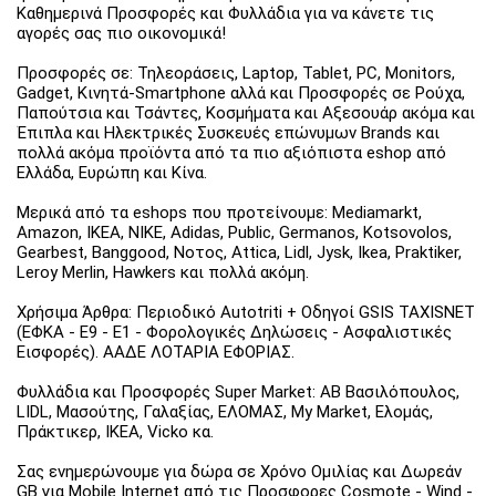
Καθημερινά Προσφορές και Φυλλάδια για να κάνετε τις
αγορές σας πιο οικονομικά!
Προσφορές σε: Τηλεοράσεις, Laptop, Tablet, PC, Monitors,
Gadget, Κινητά-Smartphone αλλά και Προσφορές σε Ρούχα,
Παπούτσια και Τσάντες, Κοσμήματα και Αξεσουάρ ακόμα και
Έπιπλα και Ηλεκτρικές Συσκευές επώνυμων Brands και
πολλά ακόμα προϊόντα από τα πιο αξιόπιστα eshop από
Ελλάδα, Ευρώπη και Κίνα.
Μερικά από τα eshops που προτείνουμε: Mediamarkt,
Amazon, IKEA, NIKE, Adidas, Public, Germanos, Kotsovolos,
Gearbest, Banggood, Νοτος, Attica, Lidl, Jysk, Ikea, Praktiker,
Leroy Merlin, Hawkers και πολλά ακόμη.
Χρήσιμα Άρθρα: Περιοδικό Autotriti + Οδηγοί GSIS TAXISNET
(ΕΦΚΑ - Ε9 - Ε1 - Φορολογικές Δηλώσεις - Ασφαλιστικές
Εισφορές). ΑΑΔΕ ΛΟΤΑΡΙΑ ΕΦΟΡΙΑΣ.
Φυλλάδια και Προσφορές Super Market: ΑΒ Βασιλόπουλος,
LIDL, Μασούτης, Γαλαξίας, ΕΛΟΜΑΣ, My Market, Ελομάς,
Πράκτικερ, ΙΚΕΑ, Vicko κα.
Σας ενημερώνουμε για δώρα σε Χρόνο Ομιλίας και Δωρεάν
GB για Mobile Internet από τις Προσφορες Cosmote - Wind -