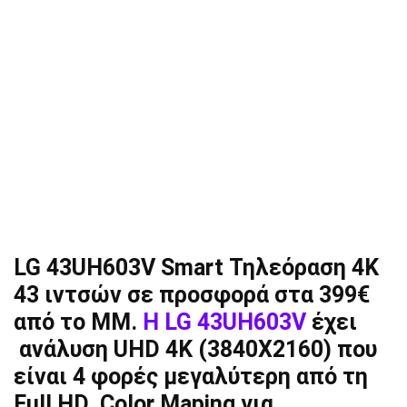
LG 43UH603V Smart Τηλεόραση 4K
43 ιντσών σε προσφορά στα 399€
από το ΜΜ.
Η LG 43UH603V
έχει
ανάλυση UHD 4Κ (3840X2160) που
είναι 4 φορές μεγαλύτερη από τη
Full HD, Color Maping για