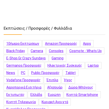
Εκπτώσεις / Προσφορές / Φυλλάδια
10ήμερο Εκπτώσεων
Amazon Προσφορές
Apps
Black Friday
Camera
Consoles
Cosmote - Whats Up
E-Shop.gr Crazy Sundays
Gaming
Germanos Προσφορές
Hλεκτρικές Συσκευές
Laptop
News
PC
Public Προσφορές
Tablet
Vodafone Προσφορές
Έπιπλα
Ήχος
Αεροπορικά Εισιτήρια
Αξεσουάρ
Δώρα-Μπόνους
Εκτυπωτές
Ελλάδα
Ευρώπη
Κινητά-Smartphone
Κινητή Τηλεφωνία
Κυριακή Ανοιχτά