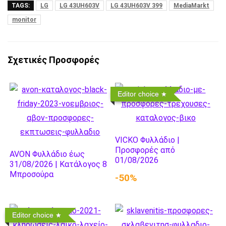
TAGS:
LG
LG 43UH603V
LG 43UH603V 399
MediaMarkt
monitor
Σχετικές Προσφορές
Editor choice
VICKO Φυλλάδιο |
Προσφορές από
AVON Φυλλάδιο έως
01/08/2026
31/08/2026 | Κατάλογος 8
Μπροσούρα
-50%
Editor choice