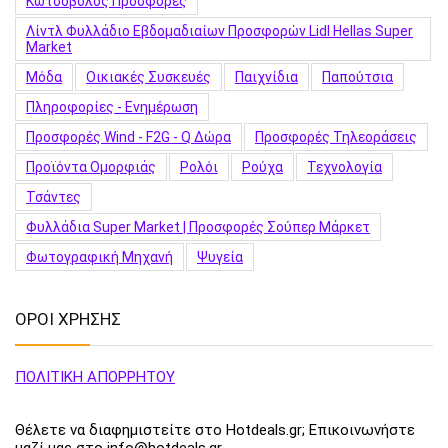
Κωτσόβολος Προσφορές
Λίντλ Φυλλάδιο Εβδομαδιαίων Προσφορών Lidl Hellas Super
Market
Μόδα
Οικιακές Συσκευές
Παιχνίδια
Παπούτσια
Πληροφορίες - Ενημέρωση
Προσφορές Wind - F2G - Q Δώρα
Προσφορές Τηλεοράσεις
Προϊόντα Ομορφιάς
Ρολόι
Ρούχα
Τεχνολογία
Τσάντες
Φυλλάδια Super Market | Προσφορές Σούπερ Μάρκετ
Φωτογραφική Μηχανή
Ψυγεία
ΟΡΟΙ ΧΡΗΣΗΣ
ΠΟΛΙΤΙΚΗ ΑΠΟΡΡΗΤΟΥ
Θέλετε να διαφημιστείτε στο Hotdeals.gr; Επικοινωνήστε