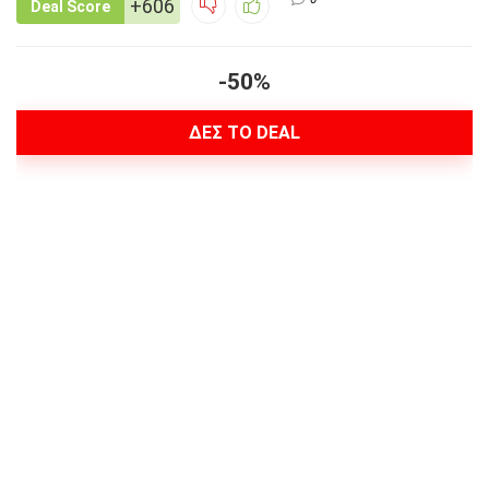
+606
Deal Score
-50%
ΔΕΣ ΤΟ DEAL