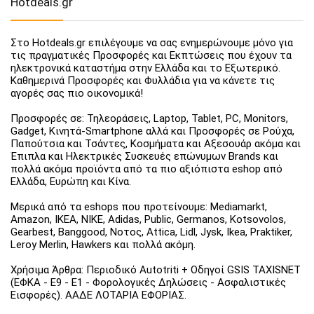
Hotdeals.gr
Στο Hotdeals.gr επιλέγουμε να σας ενημερώνουμε μόνο για
τις πραγματικές Προσφορές και Εκπτώσεις που έχουν τα
ηλεκτρονικά καταστήμα στην Ελλάδα και το Εξωτερικό.
Καθημερινά Προσφορές και Φυλλάδια για να κάνετε τις
αγορές σας πιο οικονομικά!
Προσφορές σε: Τηλεοράσεις, Laptop, Tablet, PC, Monitors,
Gadget, Κινητά-Smartphone αλλά και Προσφορές σε Ρούχα,
Παπούτσια και Τσάντες, Κοσμήματα και Αξεσουάρ ακόμα και
Έπιπλα και Ηλεκτρικές Συσκευές επώνυμων Brands και
πολλά ακόμα προϊόντα από τα πιο αξιόπιστα eshop από
Ελλάδα, Ευρώπη και Κίνα.
Μερικά από τα eshops που προτείνουμε: Mediamarkt,
Amazon, IKEA, NIKE, Adidas, Public, Germanos, Kotsovolos,
Gearbest, Banggood, Νοτος, Attica, Lidl, Jysk, Ikea, Praktiker,
Leroy Merlin, Hawkers και πολλά ακόμη.
Χρήσιμα Άρθρα: Περιοδικό Autotriti + Οδηγοί GSIS TAXISNET
(ΕΦΚΑ - Ε9 - Ε1 - Φορολογικές Δηλώσεις - Ασφαλιστικές
Εισφορές). ΑΑΔΕ ΛΟΤΑΡΙΑ ΕΦΟΡΙΑΣ.