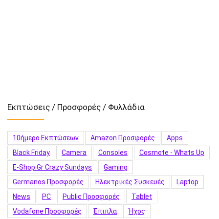
Εκπτώσεις / Προσφορές / Φυλλάδια
10ήμερο Εκπτώσεων
Amazon Προσφορές
Apps
Black Friday
Camera
Consoles
Cosmote - Whats Up
E-Shop.gr Crazy Sundays
Gaming
Germanos Προσφορές
Hλεκτρικές Συσκευές
Laptop
News
PC
Public Προσφορές
Tablet
Vodafone Προσφορές
Έπιπλα
Ήχος