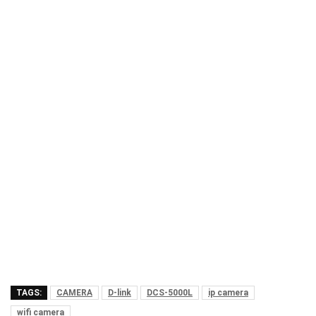
TAGS:
CAMERA
D-link
DCS-5000L
ip camera
wifi camera