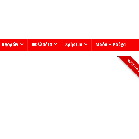
ί Αγορών
Φυλλάδια
Χρήσιμα
Μόδα – Ρούχα
BEST PR