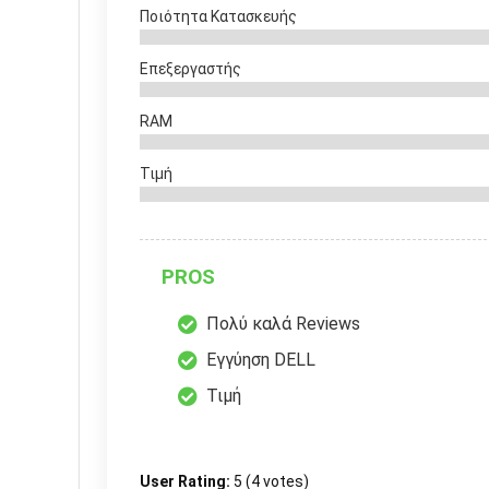
Ποιότητα Κατασκευής
Επεξεργαστής
RAM
Τιμή
PROS
Πολύ καλά Reviews
Εγγύηση DELL
Τιμή
User Rating:
5
(
4
votes)