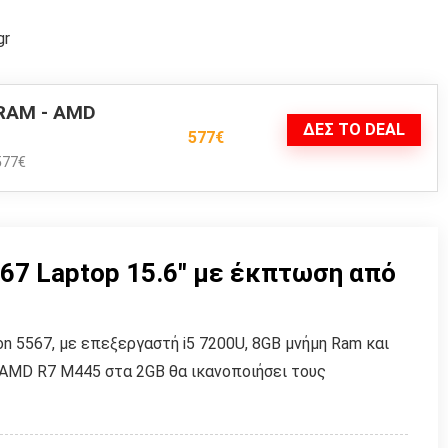
gr
 RAM - AMD
ΔΕΣ ΤΟ DEAL
577€
577€
567 Laptop 15.6" με έκπτωση από
on 5567, με επεξεργαστή i5 7200U, 8GB μνήμη Ram και
AMD R7 M445 στα 2GB θα ικανοποιήσει τους