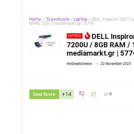
Home
»
Τεχνολογία
»
Laptop
»
DELL Inspiron 5567 L
M445 2GB | mediamarkt.gr | 577€
DELL Inspiron
EXPIRED
7200U / 8GB RAM / 
mediamarkt.gr | 577
HotDealsGreece
22 November 2023
+14
Deal Score
0