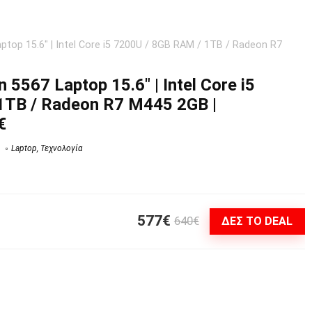
aptop 15.6″ | Intel Core i5 7200U / 8GB RAM / 1TB / Radeon R7
 5567 Laptop 15.6″ | Intel Core i5
1TB / Radeon R7 M445 2GB |
€
Laptop
,
Τεχνολογία
577€
640€
ΔΕΣ ΤΟ DEAL